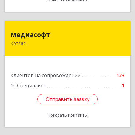
Медиасофт
Медиасофт
Котлас
165300, Архангельская обл, Котлас г,
Маяковского ул, дом № 5
Подробнее
Клиентов на сопровождении
123
1С:Специалист
1
Отправить заявку
Отправить заявку
Показать контакты
Назад