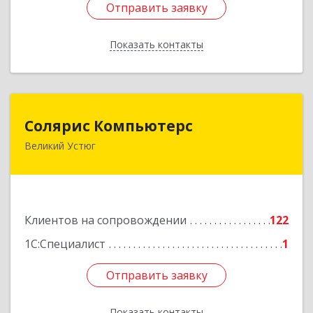
Отправить заявку
Отправить заявку
Показать контакты
Назад
Солярис Компьютерс
Солярис Компьютерс
Великий Устюг
162390, Вологодская обл, Великий Устюг г,
Виноградова ул, дом № 87
Подробнее
Клиентов на сопровождении
122
1С:Специалист
1
Отправить заявку
Отправить заявку
Показать контакты
Назад