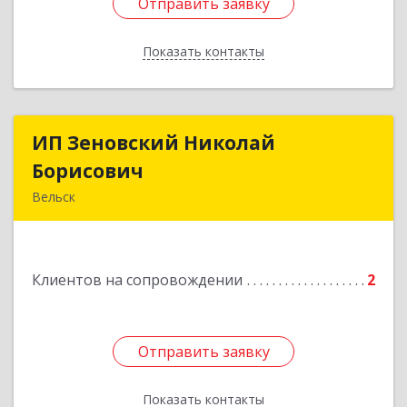
Отправить заявку
Отправить заявку
Показать контакты
Назад
ИП Зеновский Николай
ИП Зеновский Николай
Борисович
Борисович
Вельск
165150, Архангельская обл, Вельский р-н,
Лукинская д, Надежды ул, дом № 6
Клиентов на сопровождении
2
Подробнее
Отправить заявку
Отправить заявку
Показать контакты
Назад