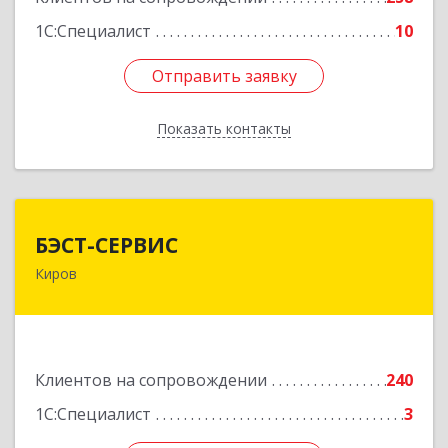
1С:Специалист
10
Отправить заявку
Отправить заявку
Показать контакты
Назад
БЭСТ-СЕРВИС
БЭСТ-СЕРВИС
Киров
610045, Кировская обл, Киров г, Дмитрия
Козулева ул, дом № 2, корпус 1
Подробнее
Клиентов на сопровождении
240
1С:Специалист
3