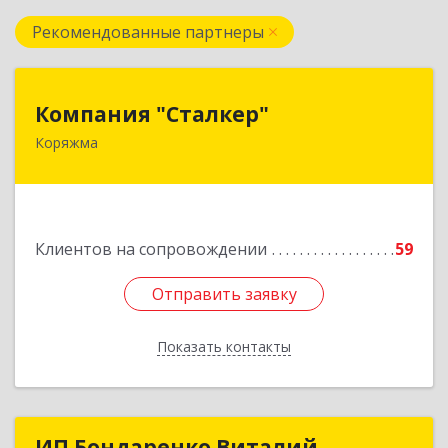
Рекомендованные партнеры
Компания "Сталкер"
Компания "Сталкер"
Коряжма
165651, Архангельская обл, Коряжма г,
Архангельская ул, дом № 14
Подробнее
Клиентов на сопровождении
59
Отправить заявку
Отправить заявку
Показать контакты
Назад
ИП Бондаренко Виталий
ИП Бондаренко Виталий