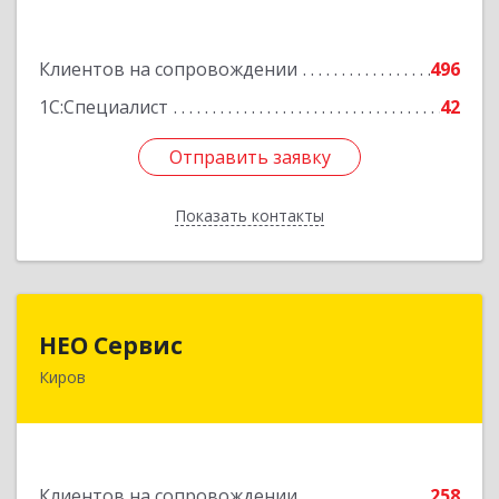
Подробнее
Клиентов на сопровождении
496
1С:Специалист
42
Отправить заявку
Отправить заявку
Показать контакты
Назад
НЕО Сервис
НЕО Сервис
Киров
610045, Кировская обл, Киров г, Ульяновская
ул, дом № 36
Подробнее
Клиентов на сопровождении
258