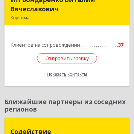
Вячеславович
Вячеславович
Коряжма
165650, Архангельская обл, Коряжма г,
Набережная им Н.Островского ул, дом № 38
Клиентов на сопровождении
37
Подробнее
Отправить заявку
Отправить заявку
Показать контакты
Назад
Ближайшие партнеры из соседних
регионов
Содействие
Содействие