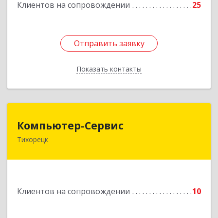
Клиентов на сопровождении
25
Отправить заявку
Отправить заявку
Показать контакты
Назад
Компьютер-Сервис
Компьютер-Сервис
Тихорецк
352040, Краснодарский край, Павловский р-н,
Павловская ст-ца, Горького ул, дом № 271
Подробнее
Клиентов на сопровождении
10