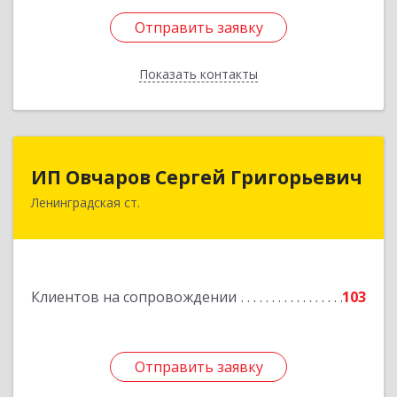
Отправить заявку
Отправить заявку
Показать контакты
Назад
ИП Овчаров Сергей Григорьевич
ИП Овчаров Сергей Григорьевич
Ленинградская ст.
353740, Краснодарский край, Ленинградский р-
н, Ленинградская ст-ца, Космонавтов ул, дом
№ 73
Подробнее
Клиентов на сопровождении
103
Отправить заявку
Отправить заявку