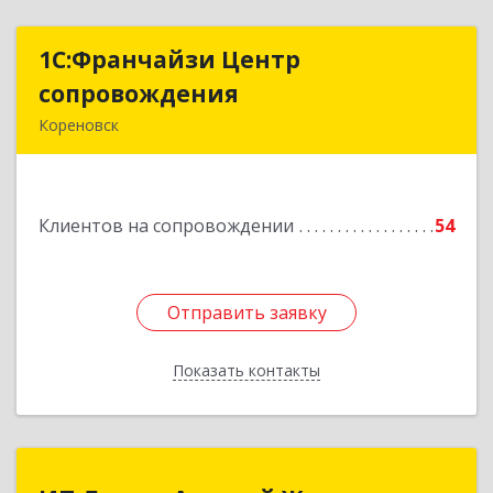
1С:Франчайзи Центр
1С:Франчайзи Центр
сопровождения
сопровождения
Кореновск
Подробнее
Клиентов на сопровождении
54
Отправить заявку
Отправить заявку
Показать контакты
Назад
ИП Лиман Алексей Жоржович