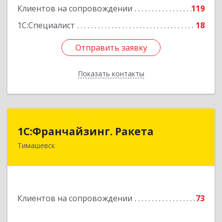
Клиентов на сопровождении
119
1С:Специалист
18
Отправить заявку
Отправить заявку
Показать контакты
Назад
1С:Франчайзинг. Ракета
1С:Франчайзинг. Ракета
Тимашевск
Краснодарский край, Тимашевский р-н,
Медведовская ст-ца, Чайковского ул, дом № 69
Подробнее
Клиентов на сопровождении
73