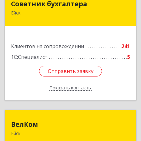
Советник бухгалтера
Ейск
353691, Краснодарский край, Ейский р-н, Ейск г,
Красная ул, дом №45/2, оф.4
Подробнее
Клиентов на сопровождении
241
1С:Специалист
5
Отправить заявку
Отправить заявку
Показать контакты
Назад
ВелКом
ВелКом
Ейск
353688, Краснодарский край, Ейский р-н, Ейск г,