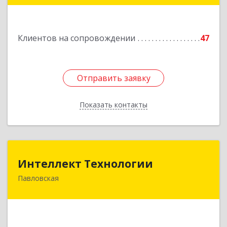
Подробнее
Клиентов на сопровождении
47
Отправить заявку
Отправить заявку
Показать контакты
Назад
Интеллект Технологии
Интеллект Технологии
Павловская
352040, Краснодарский край, Павловский р-н,
Павловская ст-ца, Октябрьская ул, дом № 214
Подробнее