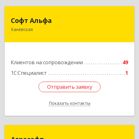
Софт Альфа
Софт Альфа
Каневская
353730, Краснодарский край, Каневской р-н,
Каневская ст-ца, Нестеренко ул, дом № 81
Подробнее
Клиентов на сопровождении
49
1С:Специалист
1
Отправить заявку
Отправить заявку
Показать контакты
Назад
Агрософт