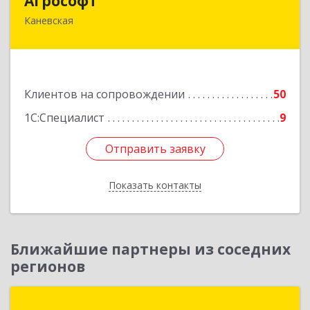
Агрософт
Каневская
353730, Краснодарский край, Каневская ст-ца,
Гагарина ул, дом № 13
Подробнее
Клиентов на сопровождении
50
1С:Специалист
9
Отправить заявку
Отправить заявку
Показать контакты
Назад
Ближайшие партнеры из соседних
регионов
Советник бухгалтера