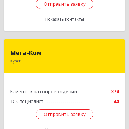
Отправить заявку
Отправить заявку
Показать контакты
Назад
Мега-Ком
Мега-Ком
Курск
305001, Курская обл, Курск г, Красной Армии ул,
дом № 23 А
Подробнее
Клиентов на сопровождении
374
1С:Специалист
44
Отправить заявку
Отправить заявку