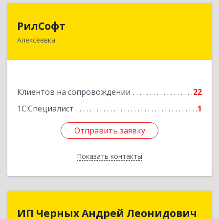
РилСофт
РилСофт
Алексеевка
309850, Белгородская обл, Алексеевский р-н,
Алексеевка г, 1-й Мостовой пер, дом № 5А
Подробнее
Клиентов на сопровождении
22
1С:Специалист
1
Отправить заявку
Отправить заявку
Показать контакты
Назад
ИП Черных Андрей Леонидович
ИП Черных Андрей Леонидович