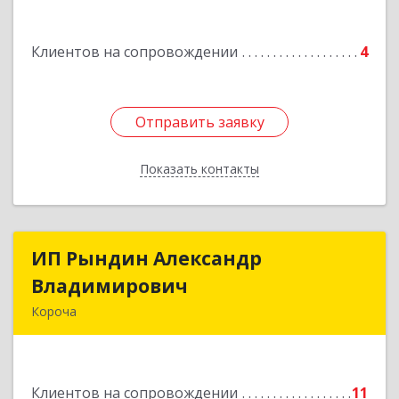
Подробнее
Клиентов на сопровождении
4
Отправить заявку
Отправить заявку
Показать контакты
Назад
ИП Рындин Александр
ИП Рындин Александр
Владимирович
Владимирович
Короча
309 201, Белгородская обл, Корочанский р-н,
Дальняя Игуменка с, Кураковка ул, дом № 76
Клиентов на сопровождении
11
Подробнее