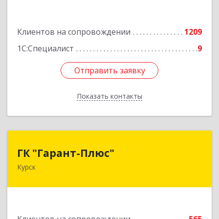
Подробнее
Клиентов на сопровождении
1209
1С:Специалист
9
Отправить заявку
Отправить заявку
Показать контакты
Назад
ГК "Гарант-Плюс"
ГК "Гарант-Плюс"
Курск
305035, Курская обл, Курск г, Овечкина ул, дом
№ 14, пом.1
Подробнее