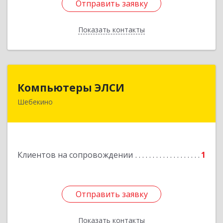
Отправить заявку
Отправить заявку
Показать контакты
Назад
Компьютеры ЭЛСИ
Компьютеры ЭЛСИ
Шебекино
309290, Белгородская обл, Шебекино,
ул.Ленина , д.12
Подробнее
Клиентов на сопровождении
1
Отправить заявку
Отправить заявку
Показать контакты
Назад