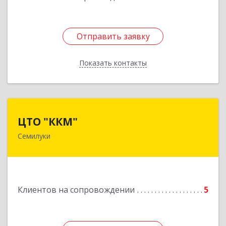
Отправить заявку
Отправить заявку
Показать контакты
Назад
ЦТО "ККМ"
ЦТО "ККМ"
Семилуки
Подробнее
Клиентов на сопровождении
5