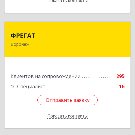
Показать контакты
Назад
ФРЕГАТ
ФРЕГАТ
Воронеж
394006, Воронежская обл, Воронеж г,
Бахметьева ул, дом № 2Б, пом.I, офис 220
Подробнее
Клиентов на сопровождении
295
1С:Специалист
16
Отправить заявку
Отправить заявку
Показать контакты
Назад