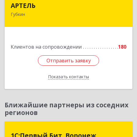
АРТЕЛЬ
АРТЕЛЬ
Губкин
309181, Белгородская обл, Губкинский р-н,
Губкин г, Мира ул, дом № 20, оф.506
Подробнее
Клиентов на сопровождении
180
Отправить заявку
Отправить заявку
Показать контакты
Назад
Ближайшие партнеры из соседних
регионов
1С:Первый Бит, Воронеж
1С:Первый Бит, Воронеж