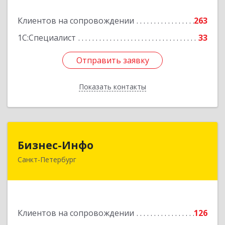
Подробнее
Клиентов на сопровождении
263
1С:Специалист
33
Отправить заявку
Отправить заявку
Показать контакты
Назад
Бизнес-Инфо
Бизнес-Инфо
Санкт-Петербург
191119, Санкт-Петербург г, Константина
Заслонова ул, дом № 7, литера А, пом.17-Н,
часть 3,4,5
Подробнее
Клиентов на сопровождении
126