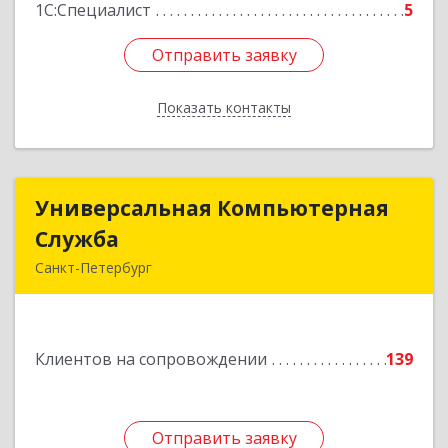
1С:Специалист
5
Отправить заявку
Отправить заявку
Показать контакты
Назад
Универсальная Компьютерная
Универсальная Компьютерная
Служба
Служба
Санкт-Петербург
192007, Санкт-Петербург г, Тамбовская ул, дом
№ 12, корпус В, кв.31
Клиентов на сопровождении
139
Подробнее
Отправить заявку
Отправить заявку