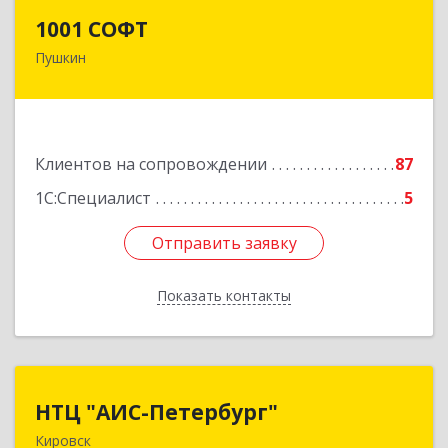
1001 СОФТ
1001 СОФТ
Пушкин
196608, Санкт-Петербург г, Пушкин г,
Автомобильная ул, дом № 6, литера А, оф.207
Подробнее
Клиентов на сопровождении
87
1С:Специалист
5
Отправить заявку
Отправить заявку
Показать контакты
Назад
НТЦ "АИС-Петербург"
НТЦ "АИС-Петербург"
Кировск
187342, Ленинградская обл, Кировск г, р-н