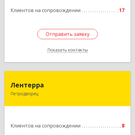
Подробнее
Клиентов на сопровождении
17
Отправить заявку
Отправить заявку
Показать контакты
Назад
Лентерра
Лентерра
Петродворец
198517, Санкт-Петербург, Петергоф г,
Ропшинское шоссе, дом № 3, корпус 2, кв.99
Подробнее
Клиентов на сопровождении
8