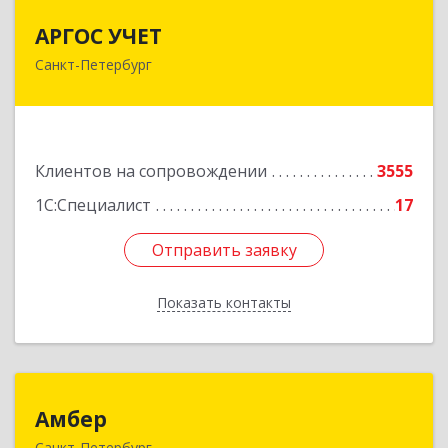
АРГОС УЧЕТ
АРГОС УЧЕТ
Санкт-Петербург
196191, Санкт-Петербург г, Конституции пл,
дом № 7, оф.416
Подробнее
Клиентов на сопровождении
3555
1С:Специалист
17
Отправить заявку
Отправить заявку
Показать контакты
Назад
Амбер
Амбер
Санкт-Петербург