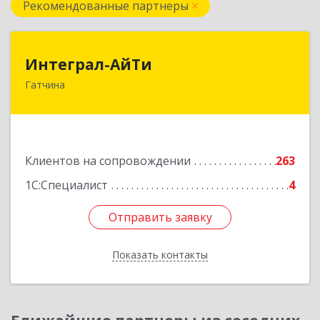
Рекомендованные партнеры
Интеграл-АйТи
Интеграл-АйТи
Гатчина
188300, Ленинградская обл, Гатчинский р-н,
Гатчина г, 25 Октября пр-кт, дом № 42, литера
А, оф.412
Подробнее
Клиентов на сопровождении
263
1С:Специалист
4
Отправить заявку
Отправить заявку
Показать контакты
Назад