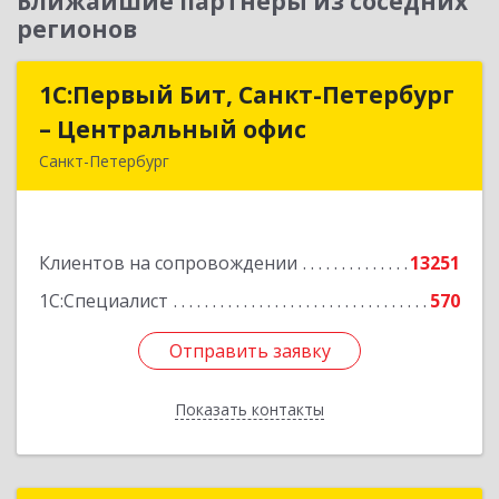
Ближайшие партнеры из соседних
регионов
1С:Первый Бит, Санкт-Петербург
1С:Первый Бит, Санкт-Петербург
– Центральный офис
– Центральный офис
Санкт-Петербург
г.Санкт-Петербург, Невский проспект, 10
Подробнее
Клиентов на сопровождении
13251
1С:Специалист
570
Отправить заявку
Отправить заявку
Показать контакты
Назад