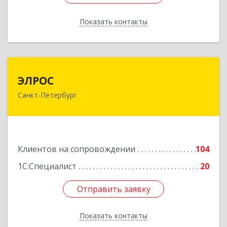
Показать контакты
Назад
ЭЛРОС
ЭЛРОС
Санкт-Петербург
191024, Санкт-Петербург г, Тележная ул, дом №
22, кв.6
Подробнее
Клиентов на сопровождении
104
1С:Специалист
20
Отправить заявку
Отправить заявку
Показать контакты
Назад