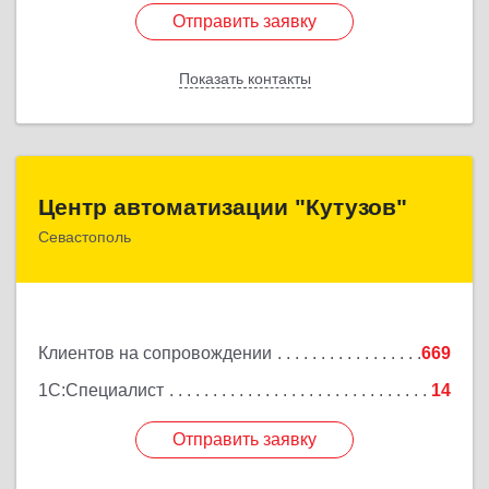
Отправить заявку
Отправить заявку
Показать контакты
Назад
Центр автоматизации "Кутузов"
Центр автоматизации "Кутузов"
Севастополь
299011, Севастополь г, Генерала Петрова ул, дом
№ 20, корпус 1, оф.1
Подробнее
Клиентов на сопровождении
669
1С:Специалист
14
Отправить заявку
Отправить заявку