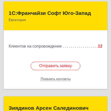
1С:Франчайзи Софт Юго-Запад
1С:Франчайзи Софт Юго-Запад
Евпатория
297407, Крым Респ, Евпатория г, Победы пр-кт,
дом № 13, кв.45
Подробнее
Клиентов на сопровождении
12
Отправить заявку
Отправить заявку
Показать контакты
Назад
Зиядинов Арсен Салединович
Зиядинов Арсен Салединович