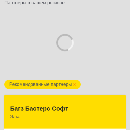
Партнеры в вашем регионе:
Рекомендованные партнеры
Багз Бастерс Софт
Багз Бастерс Софт
Ялта
298603, Крым Респ, Ялта г, Свердлова ул, дом №
34