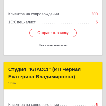
Подробнее
Клиентов на сопровождении
300
1С:Специалист
5
Отправить заявку
Отправить заявку
Показать контакты
Назад
Студия "КЛАСС!" (ИП Черная
Студия "КЛАСС!" (ИП Черная
Екатерина Владимировна)
Екатерина Владимировна)
Ялта
98600, г. Ялта, ул. Свердлова, 24
Подробнее
Клиентов на сопровождении
6