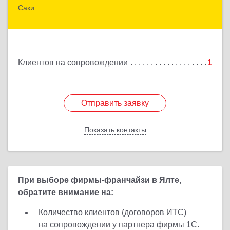
Саки
г.Саки, Интернациональная, 5/2, кв.1
Подробнее
Клиентов на сопровождении
1
Отправить заявку
Отправить заявку
Показать контакты
Назад
При выборе фирмы-франчайзи в Ялте,
обратите внимание на:
Количество клиентов (договоров ИТС)
на сопровождении у партнера фирмы 1С.