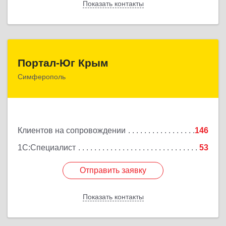
Показать контакты
Назад
Портал-Юг Крым
Портал-Юг Крым
Симферополь
295015, Крым Респ, Симферополь г, Козлова ул,
дом № 27
Подробнее
Клиентов на сопровождении
146
1С:Специалист
53
Отправить заявку
Отправить заявку
Показать контакты
Назад