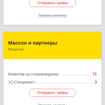
Отправить заявку
Отправить заявку
Показать контакты
Назад
Массон и партнеры
Массон и партнеры
Феодосия
298112, Крым Респ, Феодосия г, Крымская ул, дом
№ 31
Подробнее
Клиентов на сопровождении
71
1С:Специалист
3
Отправить заявку
Отправить заявку