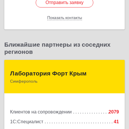
Отправить заявку
Отправить заявку
Показать контакты
Назад
Ближайшие партнеры из соседних
регионов
Лаборатория Форт Крым
Лаборатория Форт Крым
Симферополь
295034, Крым Респ, Симферополь г, Киевская ул,
дом № 79, оф.902
Подробнее
Клиентов на сопровождении
2079
1С:Специалист
41