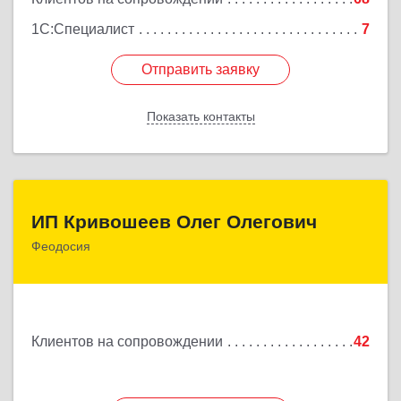
1С:Специалист
7
Отправить заявку
Отправить заявку
Показать контакты
Назад
ИП Кривошеев Олег Олегович
ИП Кривошеев Олег Олегович
Феодосия
Подробнее
Клиентов на сопровождении
42