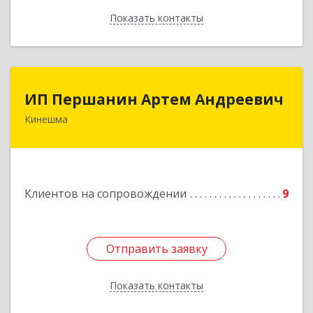
Показать контакты
Назад
ИП Першанин Артем Андреевич
ИП Першанин Артем Андреевич
Кинешма
Подробнее
Клиентов на сопровождении
9
Отправить заявку
Отправить заявку
Показать контакты
Назад