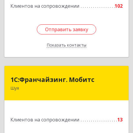
Клиентов на сопровождении
102
Отправить заявку
Отправить заявку
Показать контакты
Назад
1С:Франчайзинг. Мобитс
1С:Франчайзинг. Мобитс
Шуя
Подробнее
Клиентов на сопровождении
13