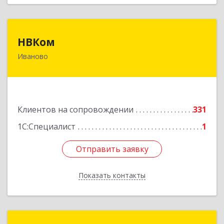
НВКом
НВКом
Иваново
153000, Ивановская обл, Иваново г, Аптечный
пер, дом № 11, оф.8
Подробнее
Клиентов на сопровождении
331
1С:Специалист
1
Отправить заявку
Отправить заявку
Показать контакты
Назад