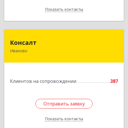
Показать контакты
Назад
Консалт
Консалт
Иваново
153000, Ивановская обл, Иваново г, Жарова ул,
дом № 3, оф.7001
Подробнее
Клиентов на сопровождении
387
Отправить заявку
Отправить заявку
Показать контакты
Назад