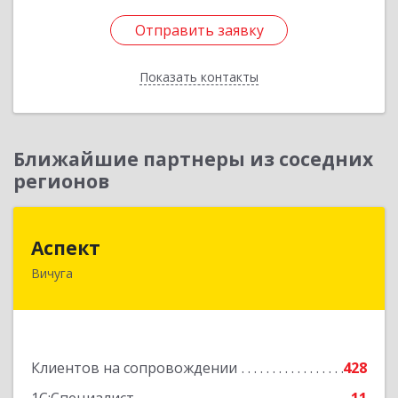
Отправить заявку
Отправить заявку
Показать контакты
Назад
Ближайшие партнеры из соседних
регионов
Аспект
Аспект
Вичуга
155331, Ивановская обл, Вичугский р-н, Вичуга
г, 50 лет Октября ул, дом № 6, этаж 2, пом.9
Подробнее
Клиентов на сопровождении
428