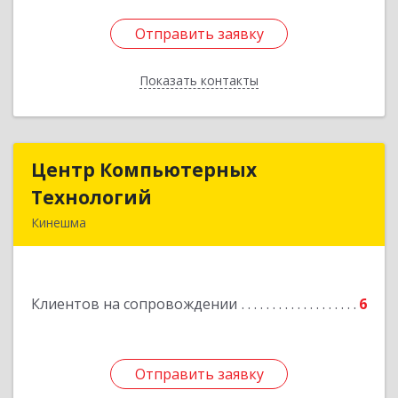
Отправить заявку
Отправить заявку
Показать контакты
Назад
Центр Компьютерных
Центр Компьютерных
Технологий
Технологий
Кинешма
155800, Ивановская обл, Кинешма г, Вичугская
ул, дом № 106
Клиентов на сопровождении
6
Подробнее
Отправить заявку
Отправить заявку