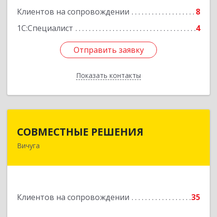
Клиентов на сопровождении
8
Подробнее
1С:Специалист
4
Отправить заявку
Отправить заявку
Показать контакты
Назад
СОВМЕСТНЫЕ РЕШЕНИЯ
СОВМЕСТНЫЕ РЕШЕНИЯ
Вичуга
155331, Ивановская обл, Вичугский р-н, Вичуга
г, Большая Пролетарская ул, дом № 16
Подробнее
Клиентов на сопровождении
35