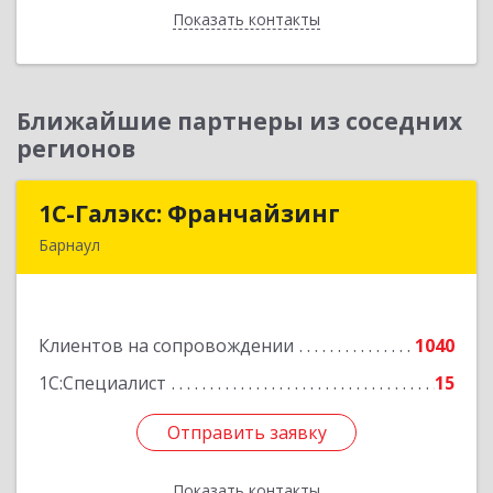
Показать контакты
Назад
Ближайшие партнеры из соседних
регионов
1С-Галэкс: Франчайзинг
1С-Галэкс: Франчайзинг
Барнаул
656015, Алтайский край, Барнаул г, Деповская
ул, дом № 7, каб.А-105
Клиентов на сопровождении
1040
Подробнее
1С:Специалист
15
Отправить заявку
Отправить заявку
Показать контакты
Назад