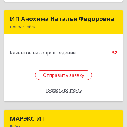
ИП Анохина Наталья Федоровна
ИП Анохина Наталья Федоровна
Новоалтайск
658041, Алтайский край, Новоалтайск г,
Белоярская ул, дом № 132
Клиентов на сопровождении
52
Подробнее
Отправить заявку
Отправить заявку
Показать контакты
Назад
МАРЭКС ИТ
МАРЭКС ИТ
Бийск