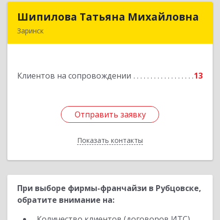
Шипилова Татьяна Михайловна
Шипилова Татьяна Михайловна
Заринск
Подробнее
Клиентов на сопровождении
13
Отправить заявку
Отправить заявку
Показать контакты
Назад
При выборе фирмы-франчайзи в Рубцовске,
обратите внимание на:
Количество клиентов (договоров ИТС)