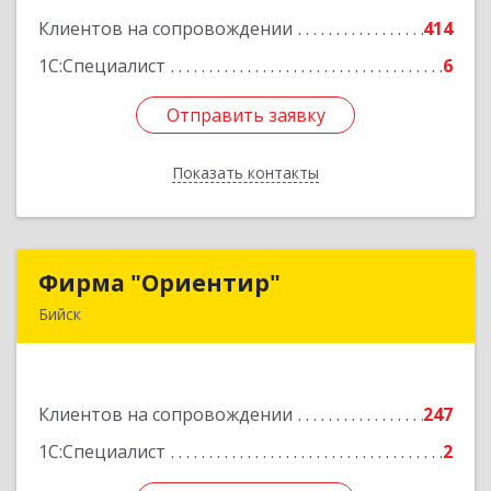
Клиентов на сопровождении
414
Подробнее
1С:Специалист
6
Отправить заявку
Отправить заявку
Показать контакты
Назад
Фирма "Ориентир"
Фирма "Ориентир"
Бийск
659300, Алтайский край, Бийск г, Сергея Кирова
пр-кт, дом № 3
Клиентов на сопровождении
247
Подробнее
1С:Специалист
2