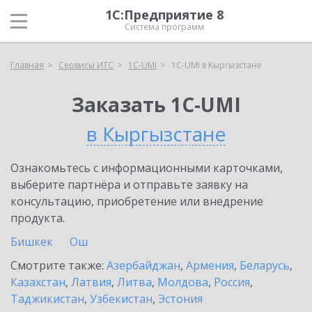
1С:Предприятие 8
Система программ
Главная
Сервисы ИТС
1C-UMI
1C-UMI в Кыргызстане
Заказать 1C-UMI
в Кыргызстане
Ознакомьтесь с информационными карточками,
выберите партнёра и отправьте заявку на
консультацию, приобретение или внедрение
продукта.
Бишкек
Ош
Смотрите также:
Азербайджан
,
Армения
,
Беларусь
,
Казахстан
,
Латвия
,
Литва
,
Молдова
,
Россия
,
Таджикистан
,
Узбекистан
,
Эстония