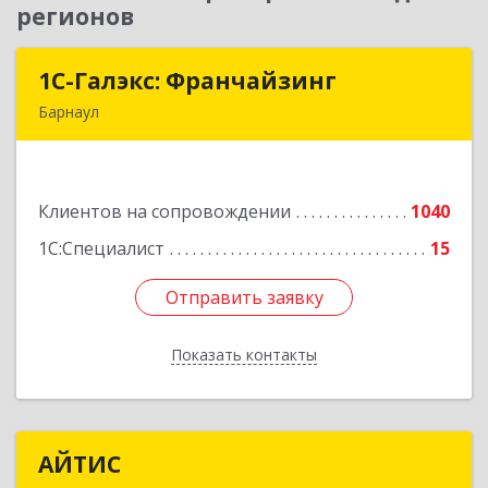
регионов
1С-Галэкс: Франчайзинг
1С-Галэкс: Франчайзинг
Барнаул
656015, Алтайский край, Барнаул г, Деповская
ул, дом № 7, каб.А-105
Клиентов на сопровождении
1040
Подробнее
1С:Специалист
15
Отправить заявку
Отправить заявку
Показать контакты
Назад
АЙТИС
АЙТИС