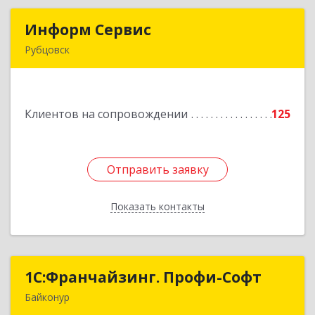
Информ Сервис
Информ Сервис
Рубцовск
658204, Алтайский край, Рубцовск г, Алтайская
ул, дом № 7
Клиентов на сопровождении
125
Подробнее
Отправить заявку
Отправить заявку
Показать контакты
Назад
1С:Франчайзинг. Профи-Софт
1С:Франчайзинг. Профи-Софт
Байконур
468320, Байконур г, Ленина ул, дом № 10,