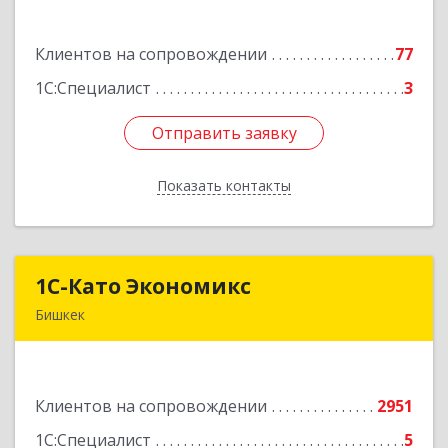
Усенбаева, 138 А
Клиентов на сопровождении
77
Подробнее
1С:Специалист
3
Отправить заявку
Отправить заявку
Показать контакты
Назад
1С-Като Экономикс
1С-Като Экономикс
Бишкек
720021, Кыргызстан, г. Бишкек, ул. Шопокова, д.
89
Клиентов на сопровождении
2951
Подробнее
1С:Специалист
5