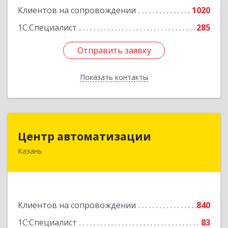
Клиентов на сопровождении
1020
1С:Специалист
285
Отправить заявку
Отправить заявку
Показать контакты
Назад
Центр автоматизации
Центр автоматизации
Казань
420133, Татарстан Респ, Казань г, Ямашева пр-
кт, дом № 92
Подробнее
Клиентов на сопровождении
840
1С:Специалист
83