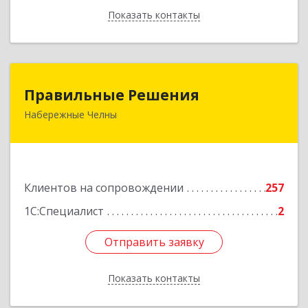
Показать контакты
Назад
Правильные Решения
Правильные Решения
Набережные Челны
423832, Татарстан Респ, Набережные Челны г,
Дружбы Народов пр-кт, дом № 38А, кв.55
Подробнее
Клиентов на сопровождении
257
1С:Специалист
2
Отправить заявку
Отправить заявку
Показать контакты
Назад