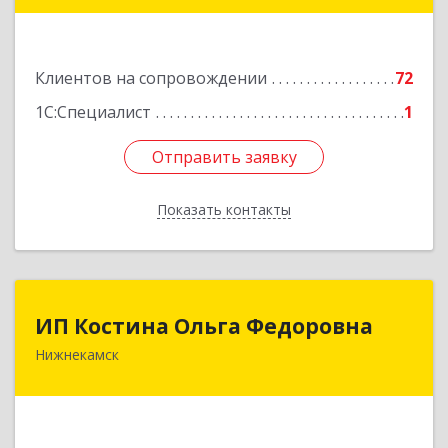
Универсиады ул, дом № 1
Подробнее
Клиентов на сопровождении
72
1С:Специалист
1
Отправить заявку
Отправить заявку
Показать контакты
Назад
ИП Костина Ольга Федоровна
ИП Костина Ольга Федоровна
Нижнекамск
Подробнее