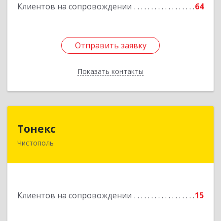
Клиентов на сопровождении
64
Отправить заявку
Отправить заявку
Показать контакты
Назад
Тонекс
Тонекс
Чистополь
422980, Татарстан Респ, Чистопольский р-н,
Чистополь г, К.Маркса ул, дом № 23, кв.10
Подробнее
Клиентов на сопровождении
15