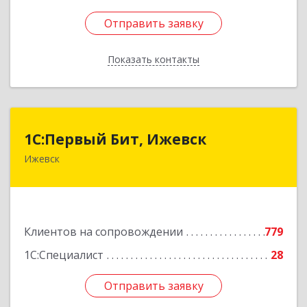
Отправить заявку
Отправить заявку
Показать контакты
Назад
1С:Первый Бит, Ижевск
1С:Первый Бит, Ижевск
Ижевск
426008, Удмуртская Респ, Ижевск г,
Коммунаров ул, дом № 234
Подробнее
Клиентов на сопровождении
779
1С:Специалист
28
Отправить заявку
Отправить заявку