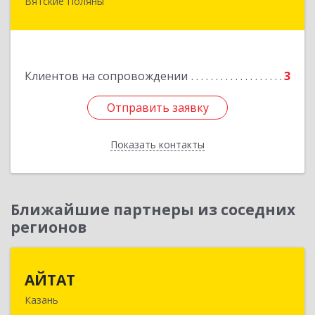
Вятские Поляны
612960, Кировская обл, Вятские Поляны г,
Тойменка ул, дом № 8Г
Подробнее
Клиентов на сопровождении
3
Отправить заявку
Отправить заявку
Показать контакты
Назад
Ближайшие партнеры из соседних
регионов
АЙТАТ
АЙТАТ
Казань
420097, Татарстан Респ, г.о. город Казань,