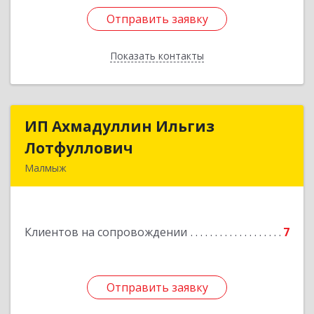
Отправить заявку
Отправить заявку
Показать контакты
Назад
ИП Ахмадуллин Ильгиз
ИП Ахмадуллин Ильгиз
Лотфуллович
Лотфуллович
Малмыж
612920, Кировская обл, г.Малмыж, ул.Ленина, 27
оф.1
Клиентов на сопровождении
7
Подробнее
Отправить заявку
Отправить заявку