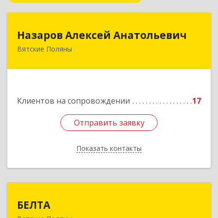
Назаров Алексей Анатольевич
Назаров Алексей Анатольевич
Вятские Поляны
612964,Кировская обл,город Вятские Поляны
г.о.,Вятские Поляны г,Кирова ул,д. 8,кв. 55
Подробнее
Клиентов на сопровождении
17
Отправить заявку
Отправить заявку
Показать контакты
Назад
БЕЛТА
БЕЛТА