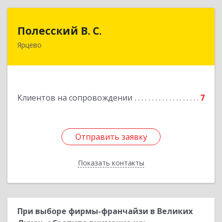
Полесский В. С.
Полесский В. С.
Ярцево
215800,Смоленская обл. г. Ярцево,
ул.Краснофлотская д.30
Подробнее
Клиентов на сопровождении
7
Отправить заявку
Отправить заявку
Показать контакты
Назад
При выборе фирмы-франчайзи в Великих