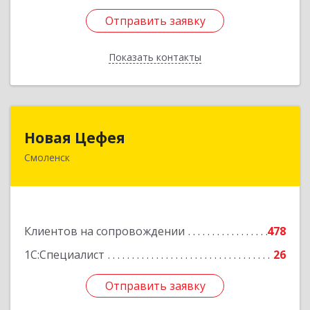
Отправить заявку
Отправить заявку
Показать контакты
Назад
Новая Цефея
Новая Цефея
Смоленск
214018, Смоленская обл, Смоленск г, Раевского
ул, дом № 10
Подробнее
Клиентов на сопровождении
478
1С:Специалист
26
Отправить заявку
Отправить заявку