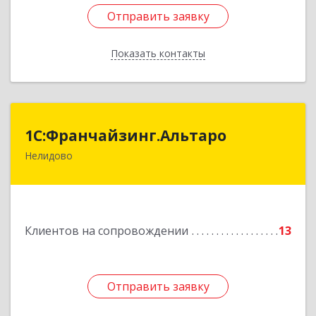
Отправить заявку
Отправить заявку
Показать контакты
Назад
1С:Франчайзинг.Альтаро
1С:Франчайзинг.Альтаро
Нелидово
172527, Тверская обл, Нелидово г, Матросова
ул, дом № 22, оф.1
Подробнее
Клиентов на сопровождении
13
Отправить заявку
Отправить заявку