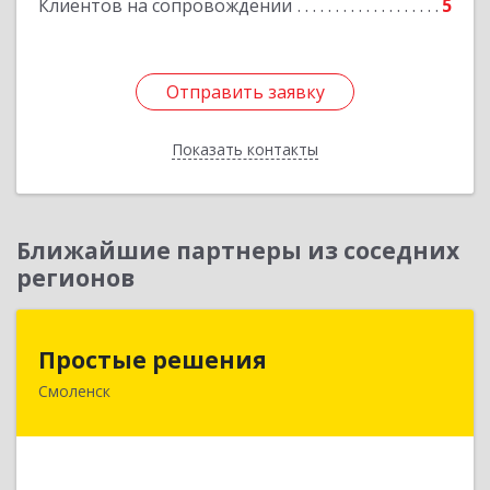
Клиентов на сопровождении
5
Отправить заявку
Отправить заявку
Показать контакты
Назад
Ближайшие партнеры из соседних
регионов
Простые решения
Простые решения
Смоленск
214015, Смоленская обл, Смоленск г, Большая
Краснофлотская ул, дом № 17
Подробнее