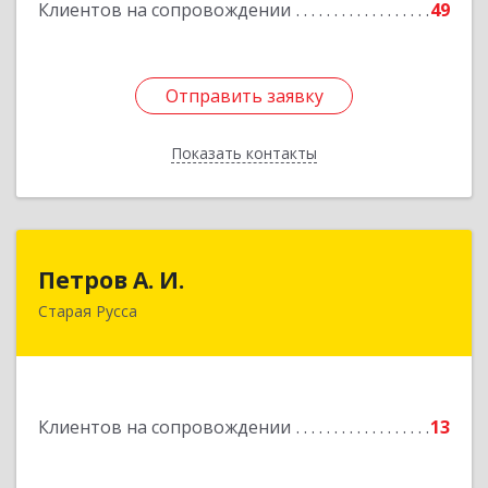
Клиентов на сопровождении
49
Подробнее
Отправить заявку
Отправить заявку
Показать контакты
Назад
Петров А. И.
Петров А. И.
Старая Русса
Старая Русса, пер.Волотовский, д.23
Подробнее
Клиентов на сопровождении
13