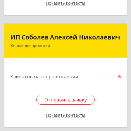
Показать контакты
Назад
ИП Соболев Алексей Николаевич
ИП Соболев Алексей Николаевич
Верхнеднепровский
Подробнее
Клиентов на сопровождении
5
Отправить заявку
Отправить заявку
Показать контакты
Назад