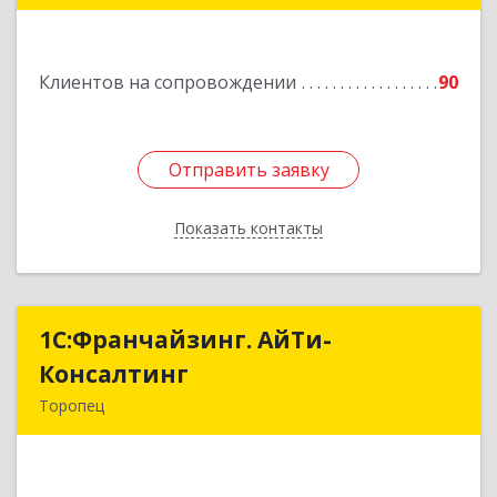
Подробнее
Клиентов на сопровождении
90
Отправить заявку
Отправить заявку
Показать контакты
Назад
1С:Франчайзинг. АйТи-
1С:Франчайзинг. АйТи-
Консалтинг
Консалтинг
Торопец
172840, Тверская обл, Торопец г, Гоголя ул,
дом № 13