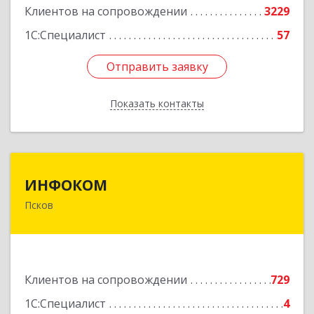
Клиентов на сопровождении
3229
1С:Специалист
57
Отправить заявку
Отправить заявку
Показать контакты
Назад
ИНФОКОМ
ИНФОКОМ
Псков
180000, Псковская обл, Псков г, Советская ул,
дом № 42г
Подробнее
Клиентов на сопровождении
729
1С:Специалист
4