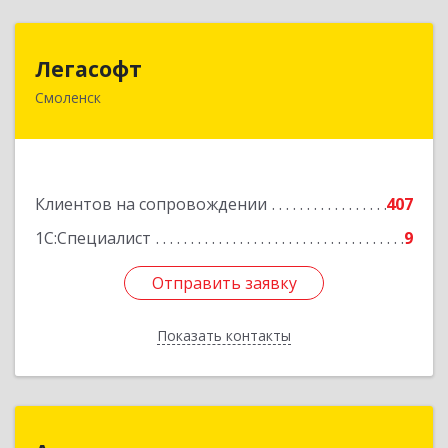
Легасофт
Легасофт
Смоленск
214018, Смоленская обл, Смоленск г, Ново-
Рославльская ул, дом № 13
Подробнее
Клиентов на сопровождении
407
1С:Специалист
9
Отправить заявку
Отправить заявку
Показать контакты
Назад
Автоматизация