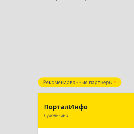
Рекомендованные партнеры
ПорталИнф
ПорталИнфо
Суровикино
404414, г.Суровкино Волгоградско
обл. ул. 1-й мкр д.21 кв 