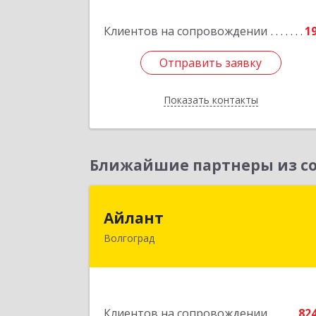
Подробне
Клиентов на сопровождении
1
Отправить заявку
Отправить заявку
Показать контакты
Назад
Ближайшие партнеры из со
Айлан
Айлант
Волгоград
400001, Волгоградская обл, Волгогра
г, им Канунникова ул, дом № 11
Подробне
Клиентов на сопровождении
82