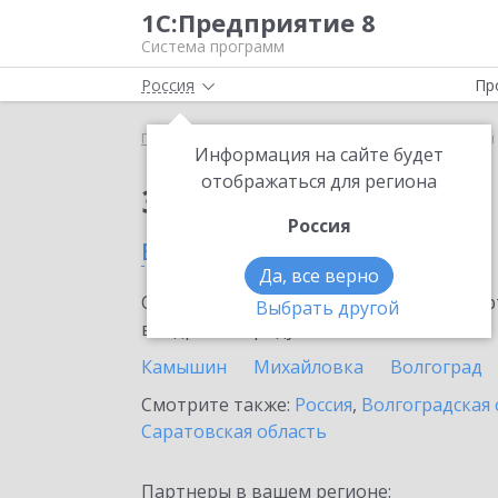
1С:Предприятие 8
Система программ
Россия
Пр
Главная
Сервисы ИТС
1С-Товары
1С-Товары
Информация на сайте будет
отображаться для региона
Заказать 1С-Товары
Россия
в Суровикино
Да, все верно
Ознакомьтесь с информационными карт
Выбрать другой
внедрение продукта.
Камышин
Михайловка
Волгоград
Смотрите также:
Россия
,
Волгоградская 
Саратовская область
Партнеры в вашем регионе: