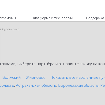
ограммы 1С
Платформа и технологии
Поддержка 
 в Суровикино
очками, выберите партнёра и отправьте заявку на ко
Волжский
Жирновск
Показать все населенные
пу
область
,
Астраханская область
,
Воронежская область
,
Ре