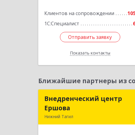
Подробне
Клиентов на сопровождении
10
1С:Специалист
Отправить заявку
Отправить заявку
Показать контакты
Назад
Ближайшие партнеры из со
Внедренческий центр
Внедренческий цент
Ершова
Ершов
Нижний Тагил
622030, Свердловская обл, Нижни
Тагил г, Черноисточинское ш, дом 