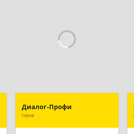
т
Диалог-Профи
Диалог-Профи
Серов
,
624980, Свердловская обл, Серов г,
7
Короленко ул, дом № 7/29, кв.2