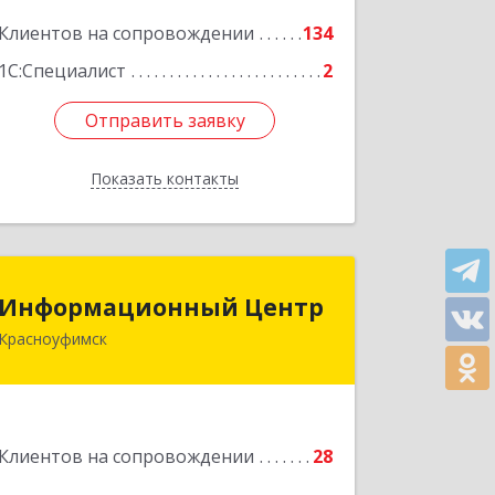
Подробнее
Клиентов на сопровождении
134
1С:Специалист
2
Отправить заявку
Отправить заявку
Показать контакты
Назад
Информационный Центр
Информационный Центр
Красноуфимск
623300, Свердловская обл,
Красноуфимск г, Мизерова ул, дом №
112А
Подробнее
Клиентов на сопровождении
28