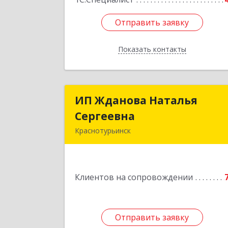
Отправить заявку
Отправить заявку
Показать контакты
Назад
ИП Жданова Наталья
ИП Жданова Наталь
Сергеевна
Сергеевн
Краснотурьинск
Подробне
Клиентов на сопровождении
Отправить заявку
Отправить заявку