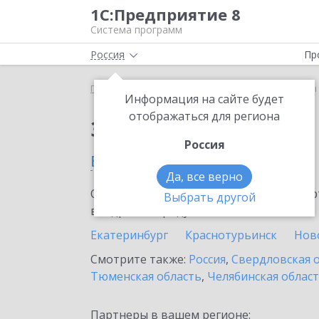
1С:Предприятие 8
Система программ
Россия
Пр
Главная
Сервисы ИТС
1С-Товары
1С-Товары 
Информация на сайте будет
отображаться для региона
Заказать 1С-Товары
Россия
в Серове
Да, все верно
Ознакомьтесь с информационными карт
Выбрать другой
внедрение продукта.
Екатеринбург
Краснотурьинск
Нов
Смотрите также:
Россия
,
Свердловская 
Тюменская область
,
Челябинская облас
Партнеры в вашем регионе: