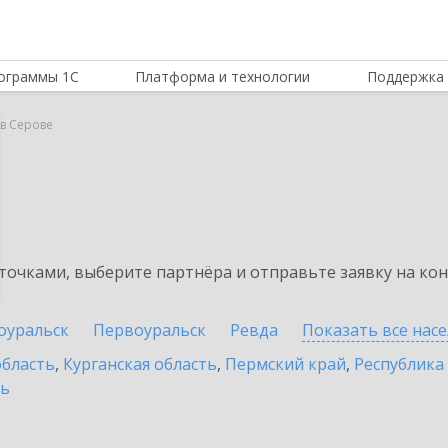
ограммы 1С
Платформа и технологии
Поддержка 
в Серове
очками, выберите партнёра и отправьте заявку на ко
оуральск
Первоуральск
Ревда
Показать все нас
область
,
Курганская область
,
Пермский край
,
Республика
ть