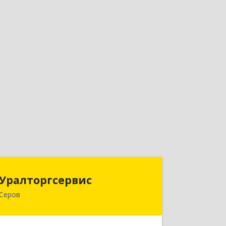
Уралторгсервис
Уралторгсервис
Серов
624980, Свердловская обл, Серов г,
Кирова ул, дом № 2