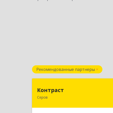
Рекомендованные партнеры
Контрас
Контраст
Серов
624993, Свердловская обл, Серов г
Ленина ул, дом № 18