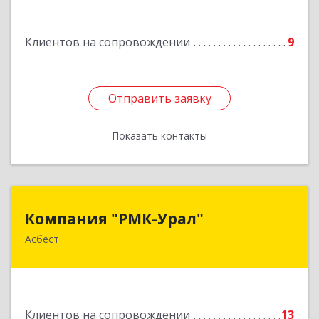
Подробнее
Клиентов на сопровождении
9
Отправить заявку
Отправить заявку
Показать контакты
Назад
Компания "РМК-Урал"
Компания "РМК-Урал"
Асбест
624260, Свердловская обл, Асбест г,
Ленинградская ул, дом № 1а, оф. 106
Подробнее
Клиентов на сопровождении
13