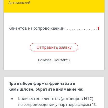
Артемовский
623780, Свердловская обл, Артемовский г,
Добролюбова ул, дом № 25
Подробнее
Клиентов на сопровождении
1
Отправить заявку
Отправить заявку
Показать контакты
Назад
При выборе фирмы-франчайзи в
Камышлове, обратите внимание на:
Количество клиентов (договоров ИТС)
на сопровождении у партнера фирмы 1С.