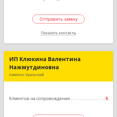
Отправить заявку
Отправить заявку
Показать контакты
Назад
ИП Клюкина Валентина
ИП Клюкина Валентина
Нажмутдиновна
Нажмутдиновна
Каменск-Уральский
623404, Свердловская обл, Каменск-Уральский
г, Крылова ул, дом № 19б, оф.2
Клиентов на сопровождении
5
Подробнее