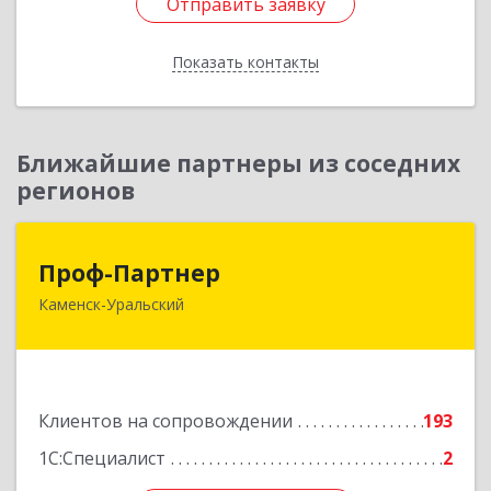
Отправить заявку
Отправить заявку
Показать контакты
Назад
Ближайшие партнеры из соседних
регионов
Проф-Партнер
Проф-Партнер
Каменск-Уральский
623406, Свердловская обл, Каменск-Уральский
г, Алюминиевая ул, дом № 38
Подробнее
Клиентов на сопровождении
193
1С:Специалист
2