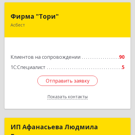
Фирма "Тори"
Фирма "Тори"
Асбест
624286, Свердловская обл, Асбест г, Малышева
рп, Автомобилистов ул, дом № 7, кв.24
Подробнее
Клиентов на сопровождении
90
1С:Специалист
5
Отправить заявку
Отправить заявку
Показать контакты
Назад
ИП Афанасьева Людмила
ИП Афанасьева Людмила