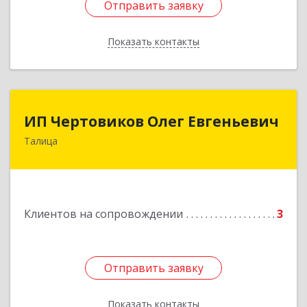
Отправить заявку
Отправить заявку
Показать контакты
Назад
ИП Чертовиков Олег Евгеньевич
ИП Чертовиков Олег Евгеньевич
Талица
623640, Свердловская обл, Талица г, Ленина ул,
дом № 73, кв.31
Подробнее
Клиентов на сопровождении
3
Отправить заявку
Отправить заявку
Показать контакты
Назад