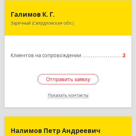
Галимов К. Г.
Галимов К. Г.
Заречный (Свердловская обл.)
Свердловская обл, г. Заречный, ул. Кузнецова,
д.24, оф.72
Подробнее
Клиентов на сопровождении
2
Отправить заявку
Отправить заявку
Показать контакты
Назад
Налимов Петр Андреевич
Налимов Петр Андреевич