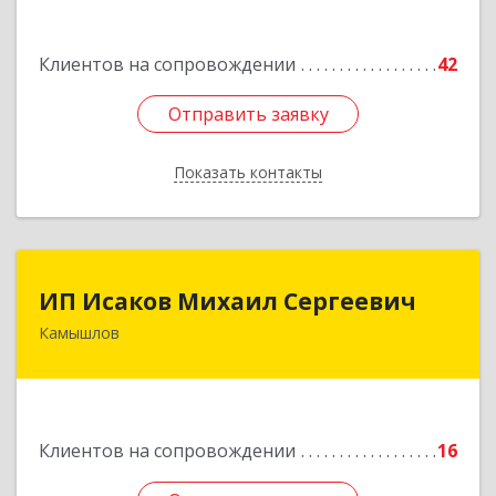
Подробнее
Клиентов на сопровождении
42
Отправить заявку
Отправить заявку
Показать контакты
Назад
ИП Исаков Михаил Сергеевич
ИП Исаков Михаил Сергеевич
Камышлов
624860, Свердловская обл, Камышлов г, Ленина
ул, дом № 20
Подробнее
Клиентов на сопровождении
16