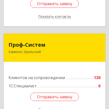
Отправить заявку
Отправить заявку
Показать контакты
Назад
Проф-Систем
Проф-Систем
Каменск-Уральский
623406, Свердловская обл, Каменск-Уральский
г, Уральская ул, дом № 43, пом.110
Подробнее
Клиентов на сопровождении
130
1С:Специалист
6
Отправить заявку
Отправить заявку