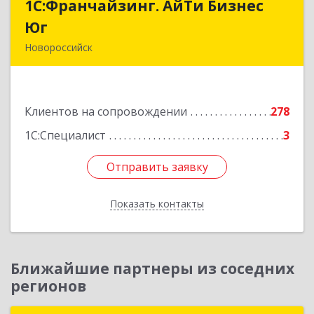
1С:Франчайзинг. АйТи Бизнес
1С:Франчайзинг. АйТи Бизнес
Юг
Юг
Новороссийск
353907, Краснодарский край, Новороссийск г,
Видова ул, дом № 65, оф.2
Клиентов на сопровождении
278
Подробнее
1С:Специалист
3
Отправить заявку
Отправить заявку
Показать контакты
Назад
Ближайшие партнеры из соседних
регионов