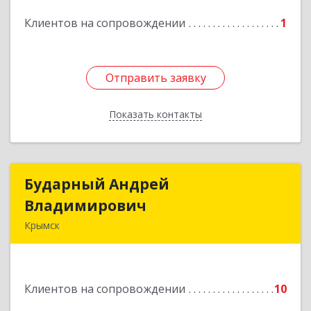
Подробнее
Клиентов на сопровождении
1
Отправить заявку
Отправить заявку
Показать контакты
Назад
Бударный Андрей
Бударный Андрей
Владимирович
Владимирович
Крымск
353389, Краснодарский край, Крымск г,
Революционная ул, дом № 47
Клиентов на сопровождении
10
Подробнее