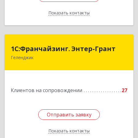
Показать контакты
Назад
1С:Франчайзинг. Энтер-Грант
1С:Франчайзинг. Энтер-Грант
Геленджик
353467, Краснодарский край, Геленджик г,
Дачная ул, дом № 17
Подробнее
Клиентов на сопровождении
27
Отправить заявку
Отправить заявку
Показать контакты
Назад