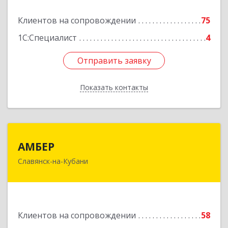
Подробнее
Клиентов на сопровождении
75
1С:Специалист
4
Отправить заявку
Отправить заявку
Показать контакты
Назад
АМБЕР
АМБЕР
Славянск-на-Кубани
353562, Краснодарский край, Славянский р-н,
Славянск-на-Кубани г, Крупской ул, дом № 12
Подробнее
Клиентов на сопровождении
58