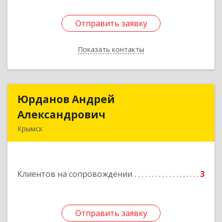
Отправить заявку
Отправить заявку
Показать контакты
Назад
Юрданов Андрей
Юрданов Андрей
Александрович
Александрович
Крымск
353384 Краснодарский край г. Крымск ул.
Юбилейная 8
Клиентов на сопровождении
3
Подробнее
Отправить заявку
Отправить заявку