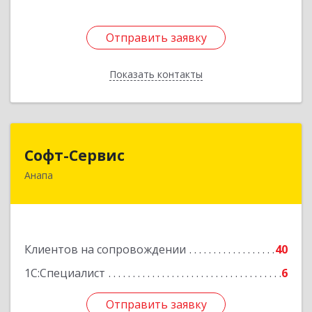
Отправить заявку
Отправить заявку
Показать контакты
Назад
Софт-Сервис
Софт-Сервис
Анапа
353440, Краснодарский край, Анапский р-н,
Анапа г, Владимирская ул, дом № 140, кв.93
Подробнее
Клиентов на сопровождении
40
1С:Специалист
6
Отправить заявку
Отправить заявку