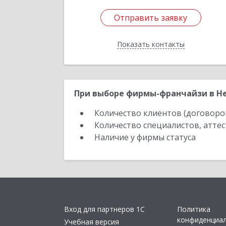
Отправить заявку
Отправить заявку
Показать контакты
Назад
При выборе фирмы-франчайзи в Не
Количество клиентов (договоро
Количество специалистов, атте
Наличие у фирмы статуса
Вход для партнеров 1С
Политика
конфиденциа
Учебная версия