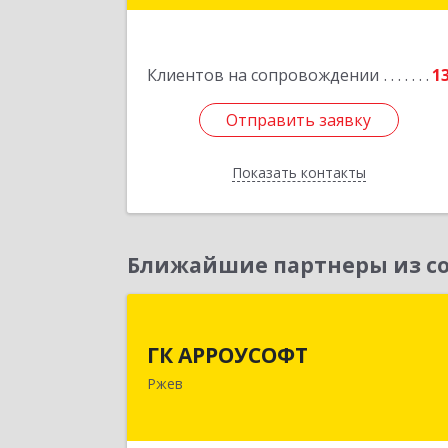
Подробне
Клиентов на сопровождении
1
Отправить заявку
Отправить заявку
Показать контакты
Назад
Ближайшие партнеры из со
ГК АРРОУСОФ
ГК АРРОУСОФТ
172381, Тверская обл, м.о. Ржевский
Ржев
Ржев г, Большая Спасская ул, дом 
15, кв.2