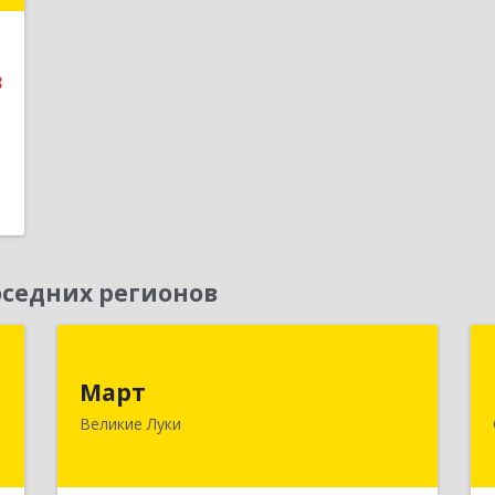
е
3
седних регионов
Т
Март
Март
,
182113, Псковская обл, Великие Луки
Великие Луки
№
г, Ботвина ул, дом № 17 А, пом.1003
А
Подробнее