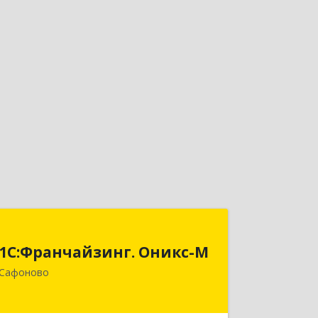
1С:Франчайзинг. Оникс-М
1С:Франчайзинг. Оникс-М
215500, Смоленская обл, Сафоновский
Сафоново
р-н, Сафоново г, Революционная ул,
дом № 9а