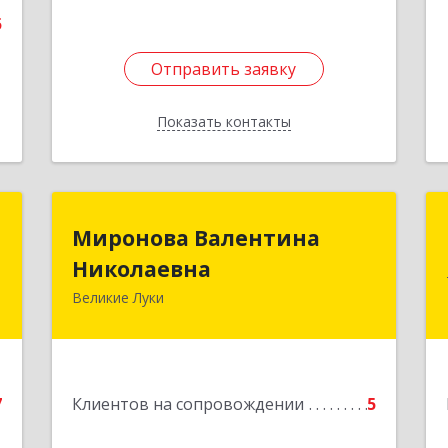
5
Отправить заявку
Отправить заявку
Показать контакты
Назад
.
Миронова Валентина
Миронова Валентина
Николаевна
Николаевна
,
0
Великие Луки
Подробнее
е
7
Клиентов на сопровождении
5