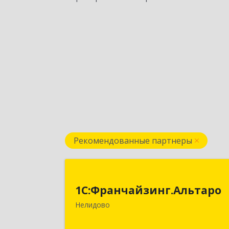
Рекомендованные партнеры
1С:Франчайзинг.Альтар
1С:Франчайзинг.Альтаро
172527, Тверская обл, Нелидово г
Нелидово
Матросова ул, дом № 22, оф.