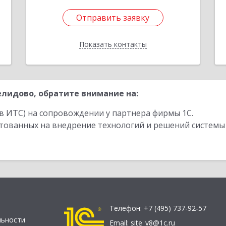
Отправить заявку
Отправить заявку
Показать контакты
Назад
лидово, обратите внимание на:
в ИТС) на сопровождении у партнера фирмы 1С.
стованных на внедрение технологий и решений системы
Телефон:
+7 (495) 737-92-57
льности
Email:
site_v8@1c.ru