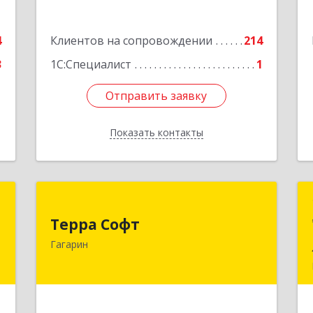
е
4
Клиентов на сопровождении
214
3
1С:Специалист
1
Отправить заявку
Отправить заявку
Показать контакты
Назад
т
Терра Софт
Терра Софт
и
215010, Смоленская обл, Гагарин г,
Гагарин
2
Ленина ул, дом № 12
е
Подробнее