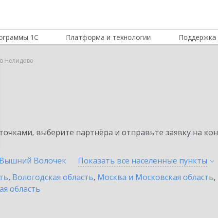
ограммы 1С
Платформа и технологии
Поддержка 
 в Нелидово
очками, выберите партнёра и отправьте заявку на ко
Вышний Волочек
Показать все населенные
пункты
ть
,
Вологодская область
,
Москва и Московская область
,
ая область