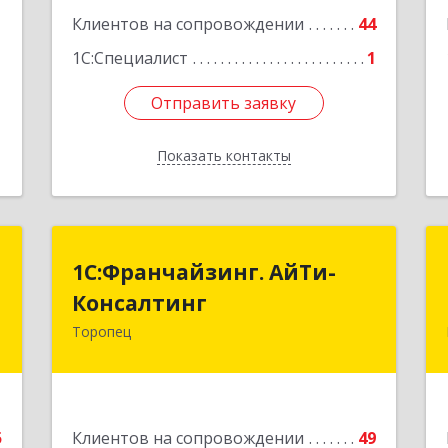
1
Клиентов на сопровождении
44
1С:Специалист
1
Отправить заявку
Отправить заявку
Показать контакты
Назад
Т
1С:Франчайзинг. АйТи-
1С:Франчайзинг. АйТи-
Консалтинг
Консалтинг
.
,
Торопец
172840, Тверская обл, Торопец г,
2
Гоголя ул, дом № 13
е
Подробнее
5
Клиентов на сопровождении
49