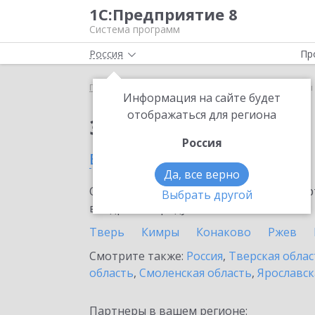
1С:Предприятие 8
Система программ
Россия
Пр
Главная
Сервисы ИТС
1С-Товары
1С-Товары
Информация на сайте будет
отображаться для региона
Заказать 1С-Товары
Россия
в Нелидово
Да, все верно
Ознакомьтесь с информационными карт
Выбрать другой
внедрение продукта.
Тверь
Кимры
Конаково
Ржев
Смотрите также:
Россия
,
Тверская облас
область
,
Смоленская область
,
Ярославск
Партнеры в вашем регионе: