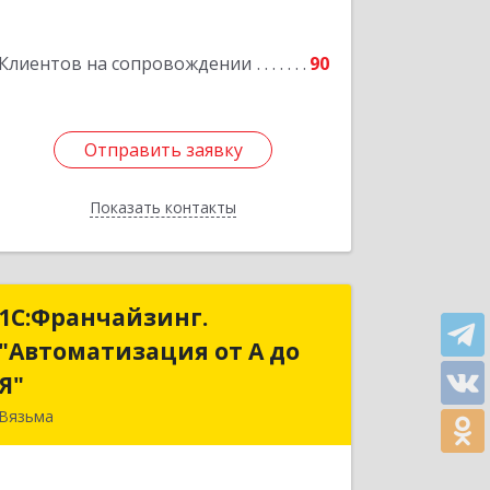
Подробнее
Клиентов на сопровождении
90
Отправить заявку
Отправить заявку
Показать контакты
Назад
1С:Франчайзинг.
1С:Франчайзинг.
"Автоматизация от А до
"Автоматизация от А до
Я"
Я"
Вязьма
215111, Смоленская обл, Вязьма г,
Красноармейское ш, дом № 3а, кв.42