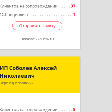
Клиентов на сопровождении
37
Подробнее
1С:Специалист
1
Отправить заявку
Отправить заявку
Показать контакты
Назад
ИП Соболев Алексей
ИП Соболев Алексей
Николаевич
Николаевич
Верхнеднепровский
Подробнее
Клиентов на сопровождении
5