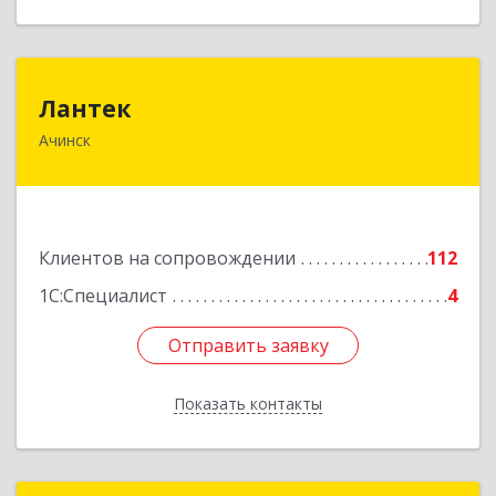
Лантек
Лантек
Ачинск
662153, Красноярский край, Ачинск г,
Декабристов ул, дом № 58
Подробнее
Клиентов на сопровождении
112
1С:Специалист
4
Отправить заявку
Отправить заявку
Показать контакты
Назад