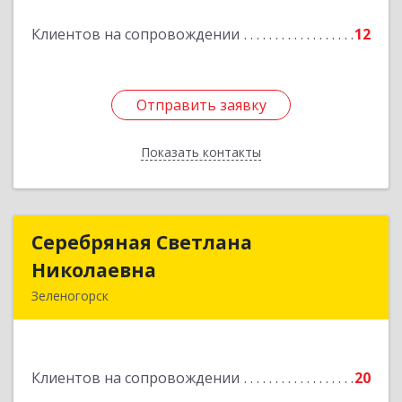
Подробнее
Клиентов на сопровождении
12
Отправить заявку
Отправить заявку
Показать контакты
Назад
Серебряная Светлана
Серебряная Светлана
Николаевна
Николаевна
Зеленогорск
663690, Краноярский край, Зленогорск г,
Энергетиков, дом № 14, кв.37
Клиентов на сопровождении
20
Подробнее