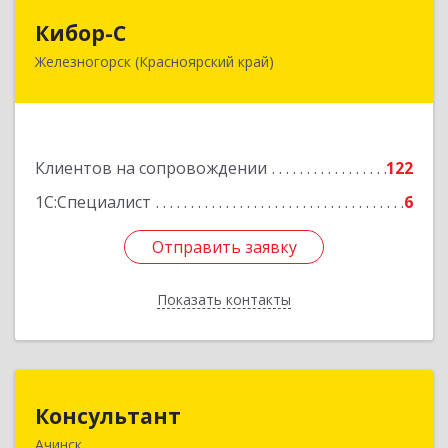
Кибор-С
Кибор-С
Железногорск (Красноярский край)
662973, Красноярский край, Железногорск г,
Белорусская ул, дом № 30 Б, пом.16
Подробнее
Клиентов на сопровождении
122
1С:Специалист
6
Отправить заявку
Отправить заявку
Показать контакты
Назад
Консультант
Консультант
Ачинск