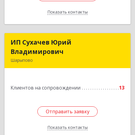
Показать контакты
Назад
ИП Сухачев Юрий
ИП Сухачев Юрий
Владимирович
Владимирович
Шарыпово
662313, Красноярский край, Шарыпово г,
Пионерный мкр, 27/2, кв.203
Клиентов на сопровождении
13
Подробнее
Отправить заявку
Отправить заявку
Показать контакты
Назад