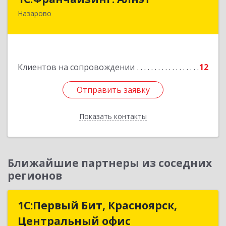
Назарово
662200, Красноярский край, Назарово г,
Борисенко ул, дом № 11
Подробнее
Клиентов на сопровождении
12
Отправить заявку
Отправить заявку
Показать контакты
Назад
Ближайшие партнеры из соседних
регионов
1С:Первый Бит, Красноярск,
1С:Первый Бит, Красноярск,
Центральный офис
Центральный офис