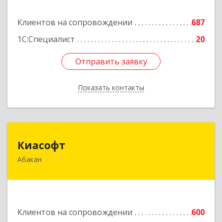
Подробнее
Клиентов на сопровождении
687
1С:Специалист
20
Отправить заявку
Отправить заявку
Показать контакты
Назад
Киасофт
Киасофт
Абакан
655017, Хакасия Респ, Абакан г, Ивана Ярыгина
ул, дом № 34, оф.5
Подробнее
Клиентов на сопровождении
600