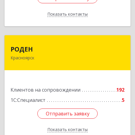
Показать контакты
Назад
РОДЕН
РОДЕН
Красноярск
660064, Красноярский край, Красноярск г, им
Академика Вавилова ул, дом № 1, оф.2-23
Подробнее
Клиентов на сопровождении
192
1С:Специалист
5
Отправить заявку
Отправить заявку
Показать контакты
Назад