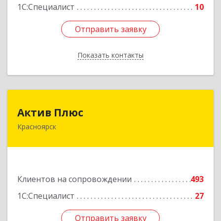
1С:Специалист
10
Отправить заявку
Отправить заявку
Показать контакты
Назад
Актив Плюс
Актив Плюс
Красноярск
660017, Красноярский край, Красноярск г,
Обороны ул, дом № 3, оф.220
Подробнее
Клиентов на сопровождении
493
1С:Специалист
27
Отправить заявку
Отправить заявку