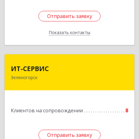
Отправить заявку
Отправить заявку
Показать контакты
Назад
ИТ-СЕРВИС
ИТ-СЕРВИС
Зеленогорск
663690, Красноярский край, Зеленогорск г,
Гагарина ул, дом № 34
Подробнее
Клиентов на сопровождении
8
Отправить заявку
Отправить заявку