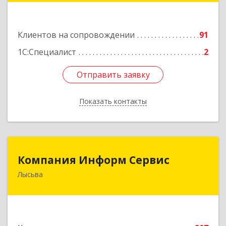
Подробнее
Клиентов на сопровождении
91
1С:Специалист
2
Отправить заявку
Отправить заявку
Показать контакты
Назад
Компания Информ Сервис
Компания Информ Сервис
Лысьва
618909, Пермский край, Лысьва г, Металлистов
ул, дом № 3, оф.535
Подробнее