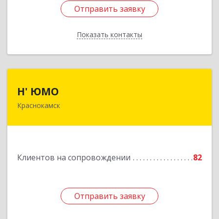
Отправить заявку
Отправить заявку
Показать контакты
Назад
Н' ЮМО
Н' ЮМО
Краснокамск
617060, Пермский край, Краснокамский р-н,
Краснокамск г, Большевистская ул, дом № 38,
оф.3
Подробнее
Клиентов на сопровождении
82
Отправить заявку
Отправить заявку