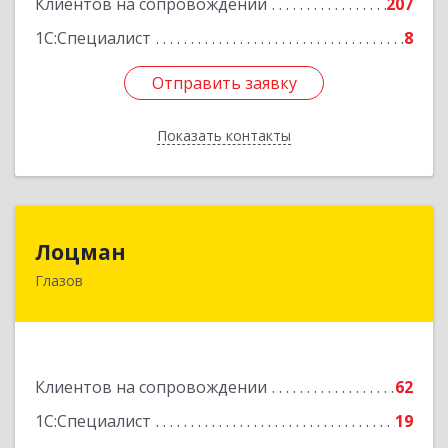
Клиентов на сопровождении
207
1С:Специалист
8
Отправить заявку
Отправить заявку
Показать контакты
Назад
Лоцман
Лоцман
Глазов
427620, Удмуртская Респ, Глазов г, Сибирская
ул, дом № 20
Подробнее
Клиентов на сопровождении
62
1С:Специалист
19