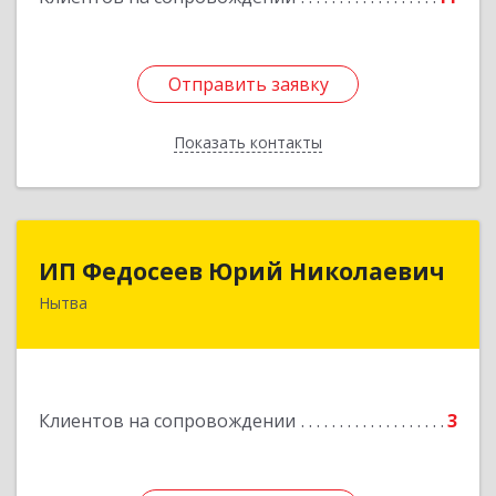
Отправить заявку
Отправить заявку
Показать контакты
Назад
ИП Федосеев Юрий Николаевич
ИП Федосеев Юрий Николаевич
Нытва
617000, Пермский край, Нытвенский р-н,
Нытва г, Ленина пр-кт, дом № 36 8
Подробнее
Клиентов на сопровождении
3