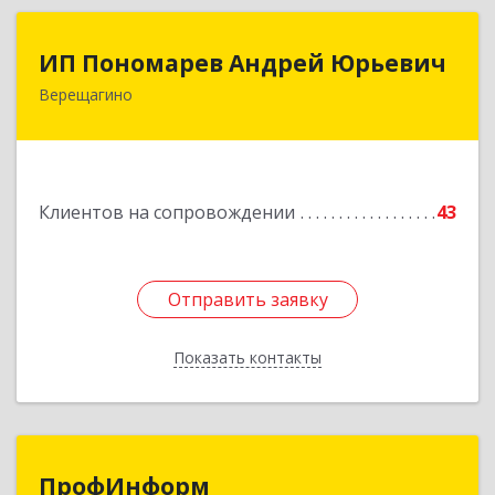
ИП Пономарев Андрей Юрьевич
ИП Пономарев Андрей Юрьевич
Верещагино
617120, Пермский край, Верещагинский р-н,
Верещагино г, Октябрьская ул, дом № 68, оф.1
Подробнее
Клиентов на сопровождении
43
Отправить заявку
Отправить заявку
Показать контакты
Назад
ПрофИнформ
ПрофИнформ