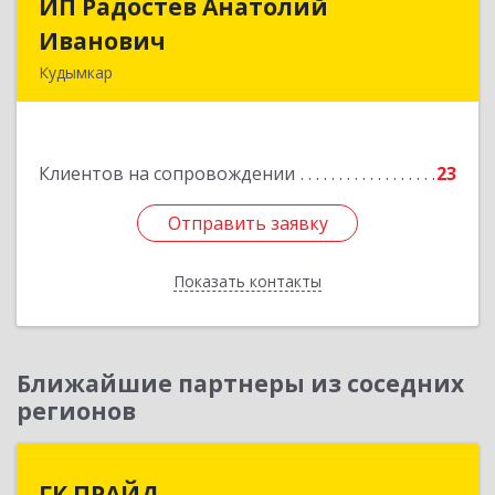
ИП Радостев Анатолий
ИП Радостев Анатолий
Иванович
Иванович
Кудымкар
619000, Пермский край, Кудымкар г, Герцена
ул, дом № 52
Клиентов на сопровождении
23
Подробнее
Отправить заявку
Отправить заявку
Показать контакты
Назад
Ближайшие партнеры из соседних
регионов
ГК ПРАЙД
ГК ПРАЙД