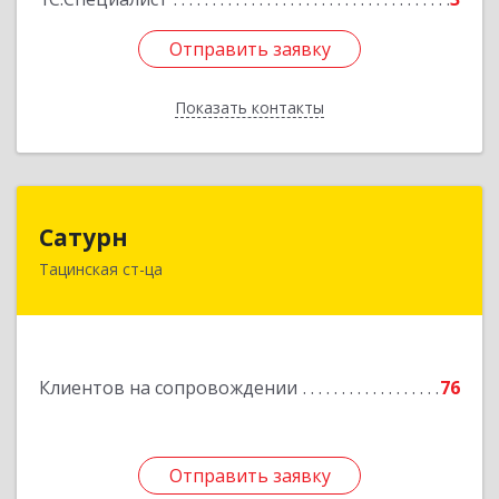
Отправить заявку
Отправить заявку
Показать контакты
Назад
Сатурн
Сатурн
Тацинская ст-ца
347060, Ростовская область, Тацинский район,
ст-ца Тацинская, ул.М.Горького, дом № 54
Подробнее
Клиентов на сопровождении
76
Отправить заявку
Отправить заявку