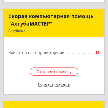
Скорая компьютерная помощь
Скорая компьютерная помощь
"АхтубаМАСТЕР"
"АхтубаМАСТЕР"
Ахтубинск
416506, Астраханская обл, Ахтубинский р-н,
Ахтубинск г, Буденного ул, дом № 7, кв.30
Клиентов на сопровождении
13
Подробнее
Отправить заявку
Отправить заявку
Показать контакты
Назад