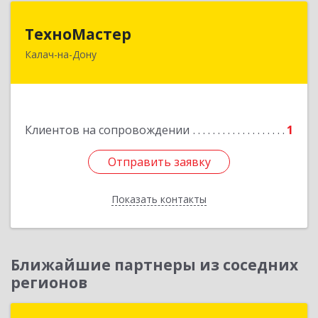
ТехноМастер
ТехноМастер
Калач-на-Дону
404503, Волгоградская обл, Калач-на-Дону г,
Пархоменко ул, дом № 4, кв. 56
Подробнее
Клиентов на сопровождении
1
Отправить заявку
Отправить заявку
Показать контакты
Назад
Ближайшие партнеры из соседних
регионов