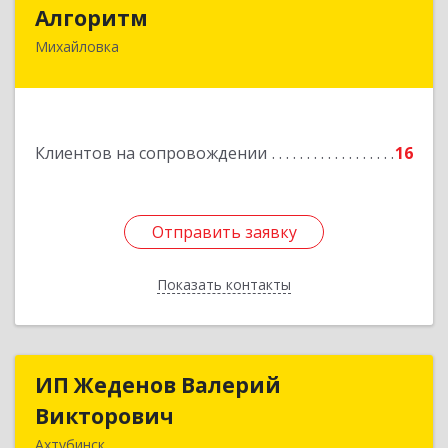
Алгоритм
Алгоритм
Михайловка
Подробнее
Клиентов на сопровождении
16
Отправить заявку
Отправить заявку
Показать контакты
Назад
ИП Жеденов Валерий
ИП Жеденов Валерий
Викторович
Викторович
Ахтубинск