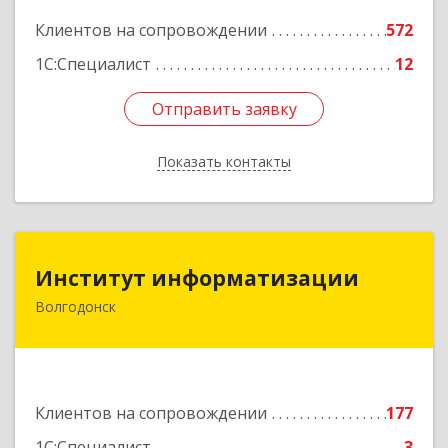
Подробнее
Клиентов на сопровождении
572
1С:Специалист
12
Отправить заявку
Отправить заявку
Показать контакты
Назад
Институт информатизации
Институт информатизации
Волгодонск
347383, Ростовская обл, Волгодонск г, Маршала
Кошевого ул, дом № 44, корпус II, оф.6
Подробнее
Клиентов на сопровождении
177
1С:Специалист
3