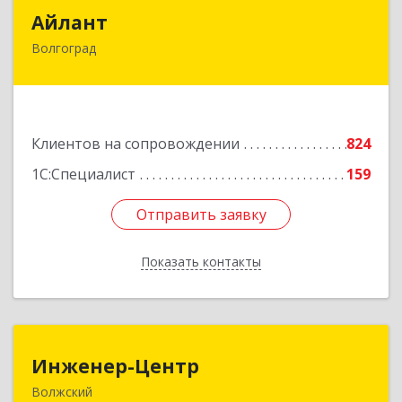
Айлант
Айлант
Волгоград
400001, Волгоградская обл, Волгоград г, им
Канунникова ул, дом № 11А
Подробнее
Клиентов на сопровождении
824
1С:Специалист
159
Отправить заявку
Отправить заявку
Показать контакты
Назад
Инженер-Центр
Инженер-Центр
Волжский
404120, Волгоградская обл, Волжский г, им