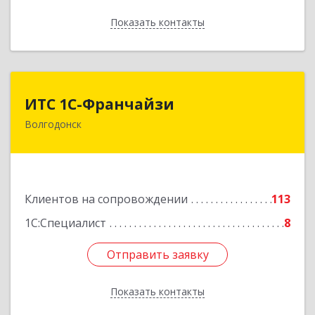
Показать контакты
Назад
ИТС 1С-Франчайзи
ИТС 1С-Франчайзи
Волгодонск
347380, Ростовская обл, Волгодонск г, Гагарина
ул, 22в помещение № III
Подробнее
Клиентов на сопровождении
113
1С:Специалист
8
Отправить заявку
Отправить заявку
Показать контакты
Назад