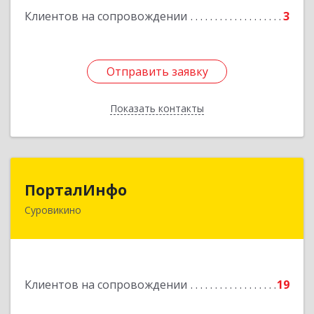
Клиентов на сопровождении
3
Подробнее
Отправить заявку
Отправить заявку
Показать контакты
Назад
ПорталИнфо
ПорталИнфо
Суровикино
404414, г.Суровкино Волгоградской обл. ул. 1-й
мкр д.21 кв 9
Подробнее
Клиентов на сопровождении
19