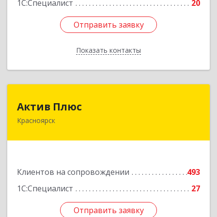
1С:Специалист
20
Отправить заявку
Отправить заявку
Показать контакты
Назад
Актив Плюс
Актив Плюс
Красноярск
660017, Красноярский край, Красноярск г,
Обороны ул, дом № 3, оф.220
Подробнее
Клиентов на сопровождении
493
1С:Специалист
27
Отправить заявку
Отправить заявку