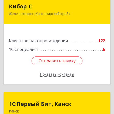
Кибор-С
Кибор-С
Железногорск (Красноярский край)
662973, Красноярский край, Железногорск г,
Белорусская ул, дом № 30 Б, пом.16
Подробнее
Клиентов на сопровождении
122
1С:Специалист
6
Отправить заявку
Отправить заявку
Показать контакты
Назад
1С:Первый Бит, Канск
1С:Первый Бит, Канск
Канск
663600, Красноярский край, Канск г, 30 лет