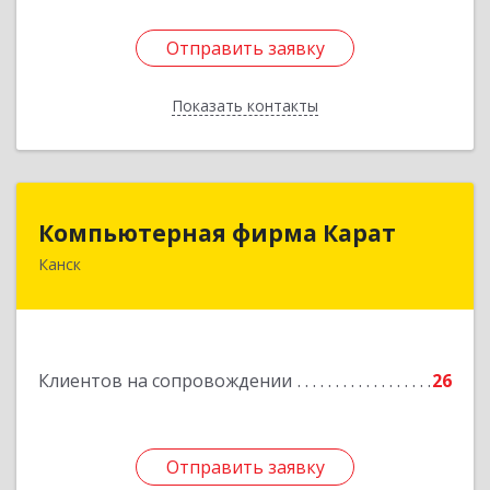
Отправить заявку
Отправить заявку
Показать контакты
Назад
Компьютерная фирма Карат
Компьютерная фирма Карат
Канск
663600, Красноярский край, Канск г,
Пролетарская ул, дом № 34
Подробнее
Клиентов на сопровождении
26
Отправить заявку
Отправить заявку