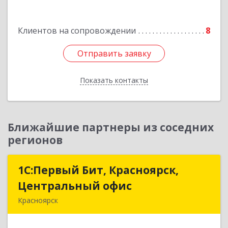
Подробнее
Клиентов на сопровождении
8
Отправить заявку
Отправить заявку
Показать контакты
Назад
Ближайшие партнеры из соседних
регионов
1С:Первый Бит, Красноярск,
1С:Первый Бит, Красноярск,
Центральный офис
Центральный офис
Красноярск
660017, Красноярский край, Красноярск г,
Диктатуры пролетариата ул, дом № 32