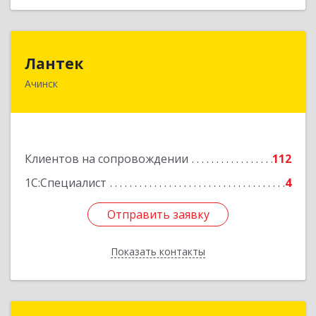
Лантек
Лантек
Ачинск
662153, Красноярский край, Ачинск г,
Декабристов ул, дом № 58
Подробнее
Клиентов на сопровождении
112
1С:Специалист
4
Отправить заявку
Отправить заявку
Показать контакты
Назад