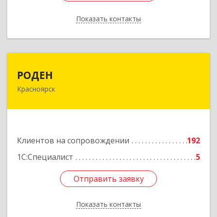
Показать контакты
Назад
РОДЕН
РОДЕН
Красноярск
660064, Красноярский край, Красноярск г, им
Академика Вавилова ул, дом № 1, оф.2-23
Подробнее
Клиентов на сопровождении
192
1С:Специалист
5
Отправить заявку
Отправить заявку
Показать контакты
Назад