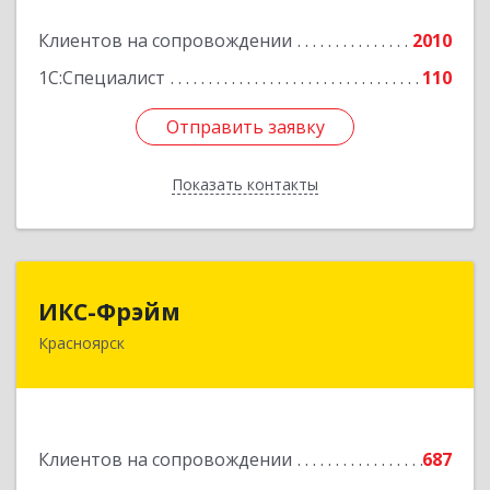
Клиентов на сопровождении
2010
Подробнее
1С:Специалист
110
Отправить заявку
Отправить заявку
Показать контакты
Назад
ИКС-Фрэйм
ИКС-Фрэйм
Красноярск
660077, Красноярский край, Красноярск г,
Батурина ул, дом № 32, пом.4
Подробнее
Клиентов на сопровождении
687