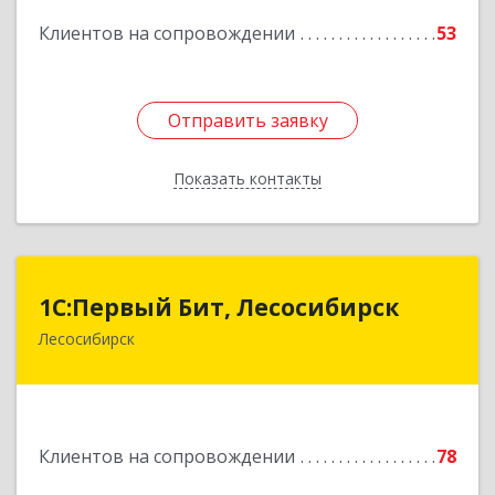
Подробнее
Клиентов на сопровождении
53
Отправить заявку
Отправить заявку
Показать контакты
Назад
1С:Первый Бит, Лесосибирск
1С:Первый Бит, Лесосибирск
Лесосибирск
662544, Красноярский край, Лесосибирск г,
Привокзальная ул, дом № 12, оф.216
Подробнее
Клиентов на сопровождении
78