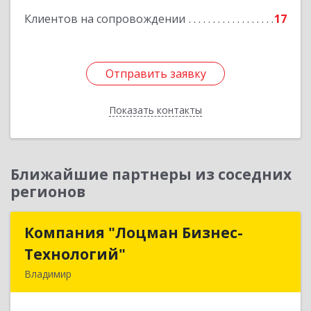
Клиентов на сопровождении
17
Отправить заявку
Отправить заявку
Показать контакты
Назад
Ближайшие партнеры из соседних
регионов
Компания "Лоцман Бизнес-
Компания "Лоцман Бизнес-
Технологий"
Технологий"
Владимир
600015, Владимирская обл, Владимир г,
Чайковского ул, дом № 40А, оф.21