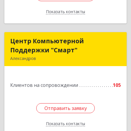
Показать контакты
Назад
Центр Компьютерной
Центр Компьютерной
Поддержки "Смарт"
Поддержки "Смарт"
Александров
601650, Владимирская обл, Александровский р-
н, Александров г, Институтская ул, дом № 1,
ком.74
Клиентов на сопровождении
105
Подробнее
Отправить заявку
Отправить заявку
Показать контакты
Назад