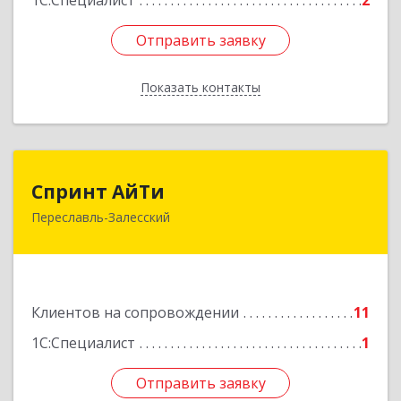
1С:Специалист
2
Отправить заявку
Отправить заявку
Показать контакты
Назад
Спринт АйТи
Спринт АйТи
Переславль-Залесский
152025, Ярославская обл, Переславль-
Залесский г, Менделеева ул, дом № 18, кв.7
Подробнее
Клиентов на сопровождении
11
1С:Специалист
1
Отправить заявку
Отправить заявку