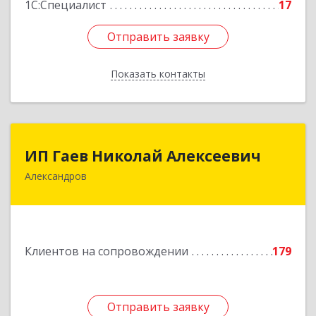
1С:Специалист
17
Отправить заявку
Отправить заявку
Показать контакты
Назад
ИП Гаев Николай Алексеевич
ИП Гаев Николай Алексеевич
Александров
601650, Владимирская обл, Александровский р-
н, Александров г, Свердлова ул, дом № 41, кв.57
Подробнее
Клиентов на сопровождении
179
Отправить заявку
Отправить заявку