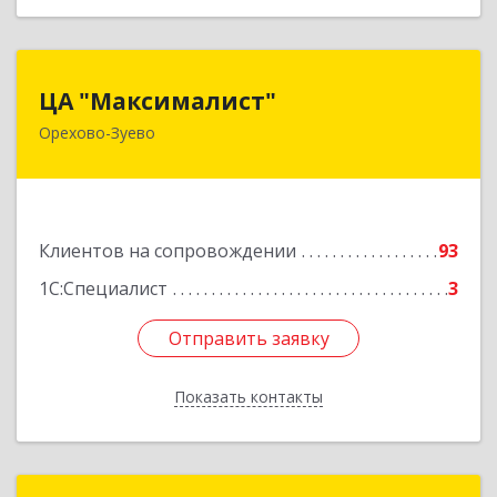
ЦА "Максималист"
ЦА "Максималист"
Орехово-Зуево
142600, Московская обл, Орехово-Зуево г,
Ленина ул, дом № 78
Подробнее
Клиентов на сопровождении
93
1С:Специалист
3
Отправить заявку
Отправить заявку
Показать контакты
Назад