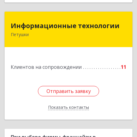
Информационные технологии
Информационные технологии
Петушки
601144, Владимирская обл, Петушки г,
Маяковского ул, дом № 19
Подробнее
Клиентов на сопровождении
11
Отправить заявку
Отправить заявку
Показать контакты
Назад