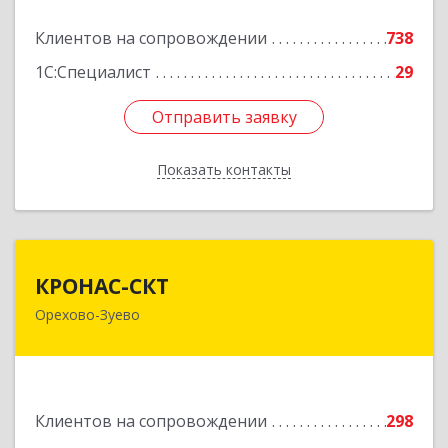
Клиентов на сопровождении
738
Подробнее
1С:Специалист
29
Отправить заявку
Отправить заявку
Показать контакты
Назад
КРОНАС-СКТ
КРОНАС-СКТ
Орехово-Зуево
142600, Московская обл, Орехово-Зуево г,
Бабушкина ул, дом № 2А, пом.31
Подробнее
Клиентов на сопровождении
298