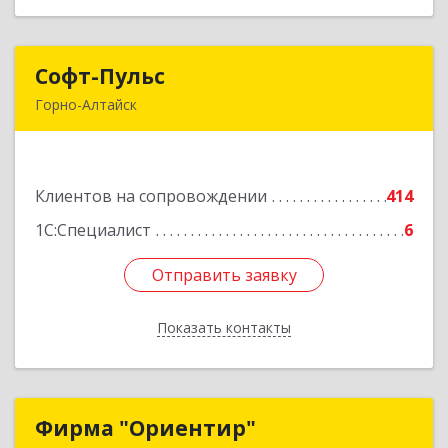
Софт-Пульс
Софт-Пульс
Горно-Алтайск
649006, Алтай Респ, Горно-Алтайск г,
Комсомольская ул, дом № 13
Клиентов на сопровождении
414
Подробнее
1С:Специалист
6
Отправить заявку
Отправить заявку
Показать контакты
Назад
Фирма "Ориентир"
Фирма "Ориентир"