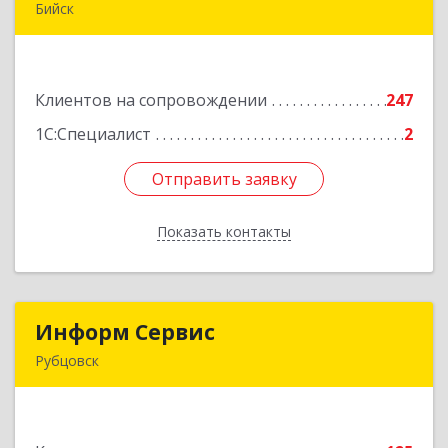
Бийск
659300, Алтайский край, Бийск г, Сергея Кирова
пр-кт, дом № 3
Клиентов на сопровождении
247
Подробнее
1С:Специалист
2
Отправить заявку
Отправить заявку
Показать контакты
Назад
Информ Сервис
Информ Сервис
Рубцовск
658204, Алтайский край, Рубцовск г, Алтайская
ул, дом № 7