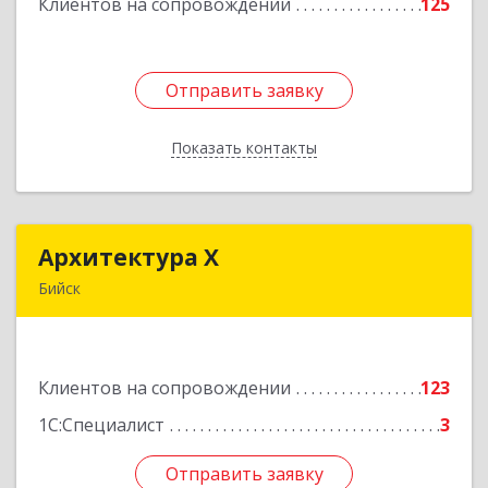
Клиентов на сопровождении
125
Подробнее
Отправить заявку
Отправить заявку
Показать контакты
Назад
Архитектура Х
Архитектура Х
Бийск
659300, Алтайский край, Бийск г, Турусова ул,
дом № 3
Клиентов на сопровождении
123
Подробнее
1С:Специалист
3
Отправить заявку
Отправить заявку