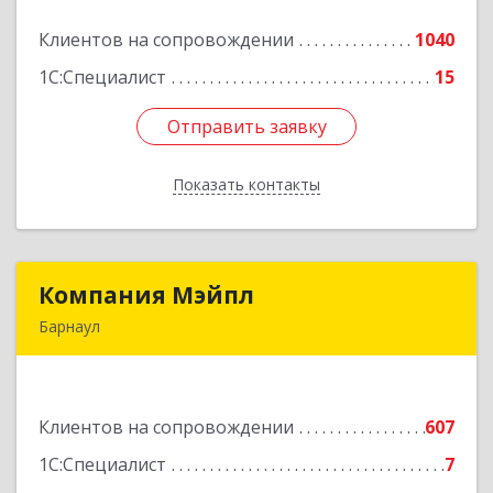
Клиентов на сопровождении
1040
Подробнее
1С:Специалист
15
Отправить заявку
Отправить заявку
Показать контакты
Назад
Компания Мэйпл
Компания Мэйпл
Барнаул
656038, Алтайский край, Барнаул г,
Комсомольский пр-кт, дом № 112
Клиентов на сопровождении
607
Подробнее
1С:Специалист
7