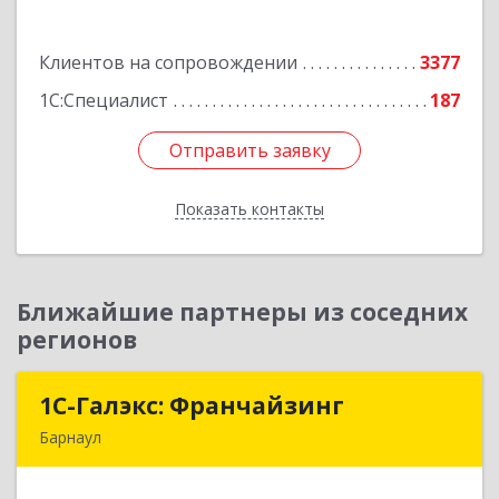
Подробнее
Клиентов на сопровождении
3377
1С:Специалист
187
Отправить заявку
Отправить заявку
Показать контакты
Назад
Ближайшие партнеры из соседних
регионов
1С-Галэкс: Франчайзинг
1С-Галэкс: Франчайзинг
Барнаул
656015, Алтайский край, Барнаул г, Деповская
ул, дом № 7, каб.А-105