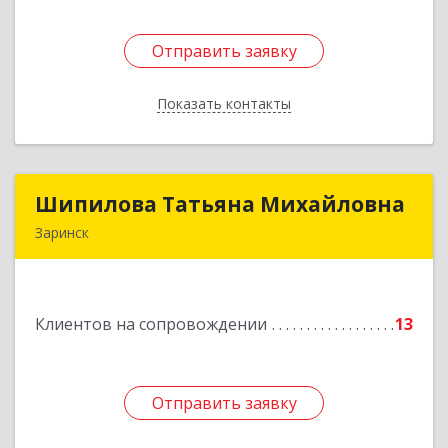
Отправить заявку
Отправить заявку
Показать контакты
Назад
Шипилова Татьяна Михайловна
Шипилова Татьяна Михайловна
Заринск
Подробнее
Клиентов на сопровождении
13
Отправить заявку
Отправить заявку