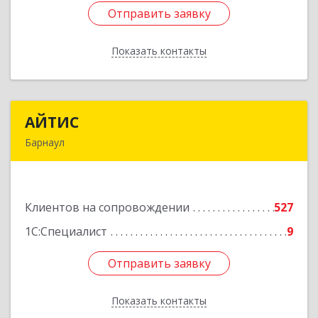
Отправить заявку
Отправить заявку
Показать контакты
Назад
АЙТИС
АЙТИС
Барнаул
656067, Алтайский край, Барнаул г, Взлетная ул,
дом № 65
Клиентов на сопровождении
527
Подробнее
1С:Специалист
9
Отправить заявку
Отправить заявку
Показать контакты
Назад