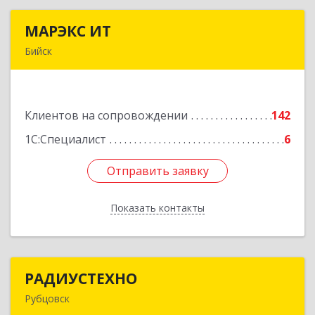
МАРЭКС ИТ
МАРЭКС ИТ
Бийск
Алтайский край, Бийск г, Разина, дом № 94
Подробнее
Клиентов на сопровождении
142
1С:Специалист
6
Отправить заявку
Отправить заявку
Показать контакты
Назад
РАДИУСТЕХНО
РАДИУСТЕХНО
Рубцовск
658225, Алтайский край, Рубцовск г, Ленина пр-