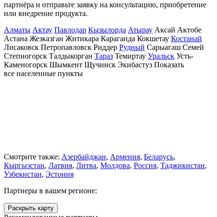
партнёра и отправьте заявку на консультацию, приобретение
или внедрение продукта.
Алматы
Актау
Павлодар
Кызылорда
Атырау
Аксай
Актобе
Астана
Жезказган
Житикара
Караганда
Кокшетау
Костанай
Лисаковск
Петропавловск
Риддер
Рудный
Сарыагаш
Семей
Степногорск
Талдыкорган
Тараз
Темиртау
Уральск
Усть-
Каменогорск
Шымкент
Щучинск
Экибастуз
Показать
все населенные
пункты
Смотрите также:
Азербайджан
,
Армения
,
Беларусь
,
Кыргызстан
,
Латвия
,
Литва
,
Молдова
,
Россия
,
Таджикистан
,
Узбекистан
,
Эстония
Партнеры в вашем регионе:
Раскрыть карту