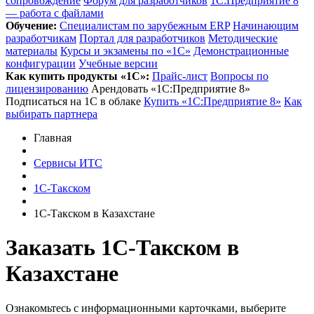
сопровождение
Форум для разработчиков
1С:Предприятие 8
— работа с файлами
Обучение:
Cпециалистам по зарубежным ERP
Начинающим
разработчикам
Портал для разработчиков
Методические
материалы
Курсы и экзамены по «1С»
Демонстрационные
конфигурации
Учебные версии
Как купить продукты «1С»:
Прайс-лист
Вопросы по
лицензированию
Арендовать «1С:Предприятие 8»
Подписаться на 1С в облаке
Купить «1С:Предприятие 8»
Как
выбирать партнера
Главная
Сервисы ИТС
1С-Такском
1С-Такском в Казахстане
Заказать 1С-Такском
в
Казахстане
Ознакомьтесь с информационными карточками, выберите