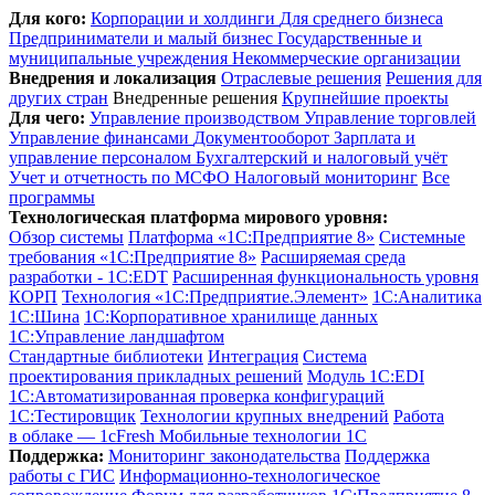
Для кого:
Корпорации и холдинги
Для среднего бизнеса
Предприниматели и малый бизнес
Государственные и
муниципальные учреждения
Некоммерческие организации
Внедрения и локализация
Отраслевые решения
Решения для
других стран
Внедренные решения
Крупнейшие проекты
Для чего:
Управление производством
Управление торговлей
Управление финансами
Документооборот
Зарплата и
управление персоналом
Бухгалтерский и налоговый учёт
Учет и отчетность по МСФО
Налоговый мониторинг
Все
программы
Технологическая платформа мирового уровня:
Обзор системы
Платформа «1С:Предприятие 8»
Системные
требования «1С:Предприятие 8»
Расширяемая среда
разработки - 1C:EDT
Расширенная функциональность уровня
КОРП
Технология «1С:Предприятие.Элемент»
1C:Аналитика
1С:Шина
1С:Корпоративное хранилище данных
1С:Управление ландшафтом
Стандартные библиотеки
Интеграция
Система
проектирования прикладных решений
Модуль 1C:EDI
1С:Автоматизированная проверка конфигураций
1С:Тестировщик
Технологии крупных внедрений
Работа
в облаке — 1cFresh
Мобильные технологии 1С
Поддержка:
Мониторинг законодательства
Поддержка
работы с ГИС
Информационно-технологическое