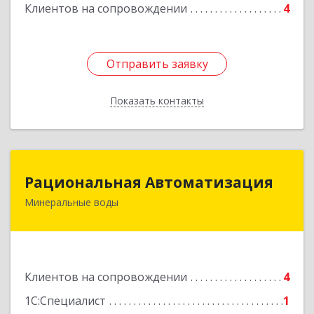
Клиентов на сопровождении
4
Отправить заявку
Отправить заявку
Показать контакты
Назад
Рациональная Автоматизация
Рациональная Автоматизация
Минеральные воды
357209, Ставропольский край, м.о.
Минераловодский, Минеральные Воды г, 22
Партсъезда пр-кт, домовладение № 9, корпус 1
Подробнее
Клиентов на сопровождении
4
1С:Специалист
1