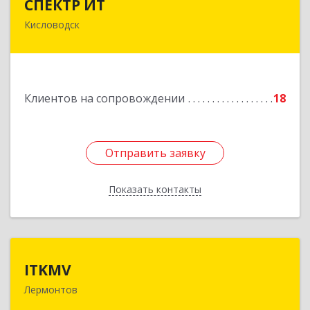
СПЕКТР ИТ
Кисловодск
357736, Ставропольский край, Кисловодск г,
Ставропольская ул, дом № 8
Подробнее
Клиентов на сопровождении
18
Отправить заявку
Отправить заявку
Показать контакты
Назад
ITKMV
ITKMV
Лермонтов
Подробнее