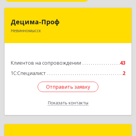
Децима-Проф
Децима-Проф
Невинномысск
357100, Ставропольский край, Невинномысск г,
Гагарина ул, дом № 63
Подробнее
Клиентов на сопровождении
43
1С:Специалист
2
Отправить заявку
Отправить заявку
Показать контакты
Назад
СПЕКТР ИТ