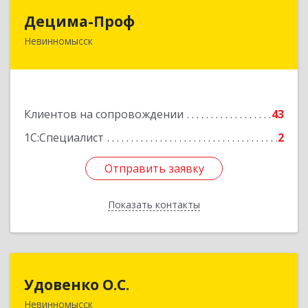
Децима-Проф
Децима-Проф
Невинномысск
357100, Ставропольский край, Невинномысск г,
Гагарина ул, дом № 63
Подробнее
Клиентов на сопровождении
43
1С:Специалист
2
Отправить заявку
Отправить заявку
Показать контакты
Назад
Удовенко О.С.
Удовенко О.С.
Невинномысск
357 100, г.Невинномысск, ул.Революцеонная,