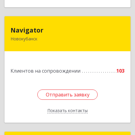
Navigator
Navigator
Новокубанск
352240, Краснодарский край, Новокубанск г,
Пушкина ул, дом № 67
Подробнее
Клиентов на сопровождении
103
Отправить заявку
Отправить заявку
Показать контакты
Назад