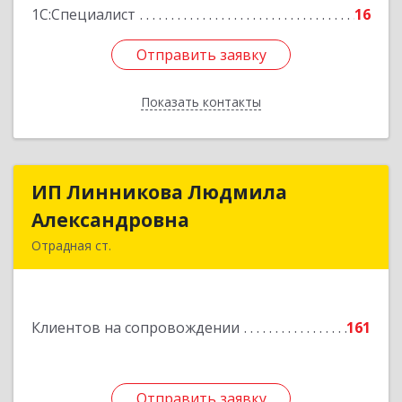
1С:Специалист
16
Отправить заявку
Отправить заявку
Показать контакты
Назад
ИП Линникова Людмила
ИП Линникова Людмила
Александровна
Александровна
Отрадная ст.
352290, Краснодарский край, Отрадненский р-
н, Отрадная ст-ца, Курортная ул, дом № 39Б
Клиентов на сопровождении
161
Подробнее
Отправить заявку
Отправить заявку