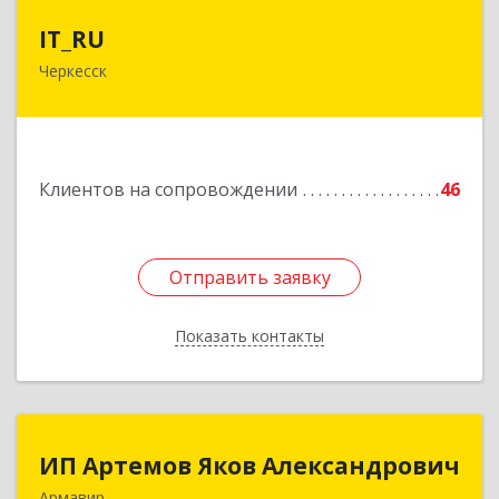
IT_RU
IT_RU
Черкесск
Подробнее
Клиентов на сопровождении
46
Отправить заявку
Отправить заявку
Показать контакты
Назад
ИП Артемов Яков Александрович
ИП Артемов Яков Александрович
Армавир