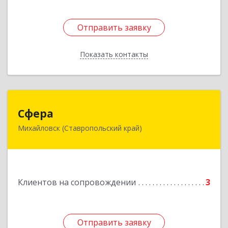
Отправить заявку
Отправить заявку
Показать контакты
Назад
Сфера
Сфера
Михайловск (Ставропольский край)
356240, Ставропольский край, Шпаковский р-
н, Михайловск г, Ленина ул, дом № 156/2,
пом.111
Подробнее
Клиентов на сопровождении
3
Отправить заявку
Отправить заявку