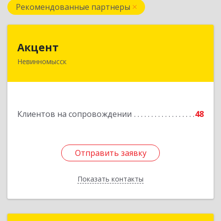
Рекомендованные партнеры
Акцент
Акцент
Невинномысск
357112, Ставропольский край, Невинномысск г,
Менделеева ул, дом № 52, оф.2
Подробнее
Клиентов на сопровождении
48
Отправить заявку
Отправить заявку
Показать контакты
Назад