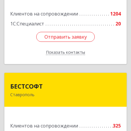
Подробнее
Клиентов на сопровождении
1204
1С:Специалист
20
Отправить заявку
Отправить заявку
Показать контакты
Назад
БЕСТСОФТ
БЕСТСОФТ
Ставрополь
355011, Ставропольский край, Ставрополь г,
45 Параллель ул, дом № 38, оф.151
Подробнее
Клиентов на сопровождении
325