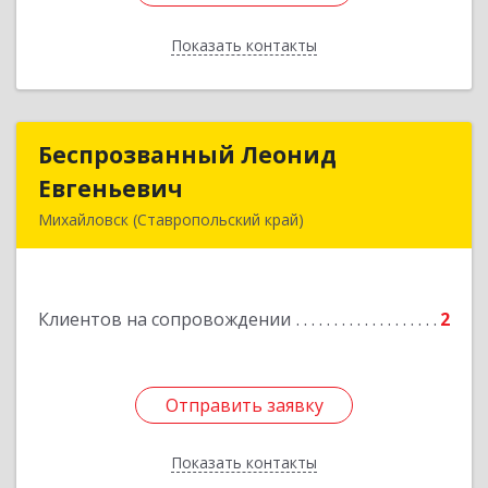
Показать контакты
Назад
Беспрозванный Леонид
Беспрозванный Леонид
Евгеньевич
Евгеньевич
Михайловск (Ставропольский край)
Подробнее
Клиентов на сопровождении
2
Отправить заявку
Отправить заявку
Показать контакты
Назад