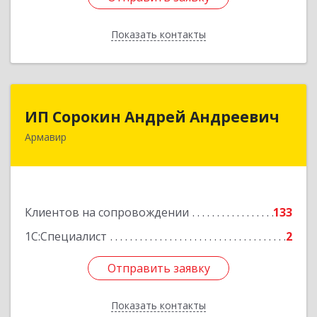
Показать контакты
Назад
ИП Сорокин Андрей Андреевич
ИП Сорокин Андрей Андреевич
Армавир
352900, Краснодарский край, Армавир г,
Ф.Энгельса ул, дом № 25, кв.309
Подробнее
Клиентов на сопровождении
133
1С:Специалист
2
Отправить заявку
Отправить заявку
Показать контакты
Назад