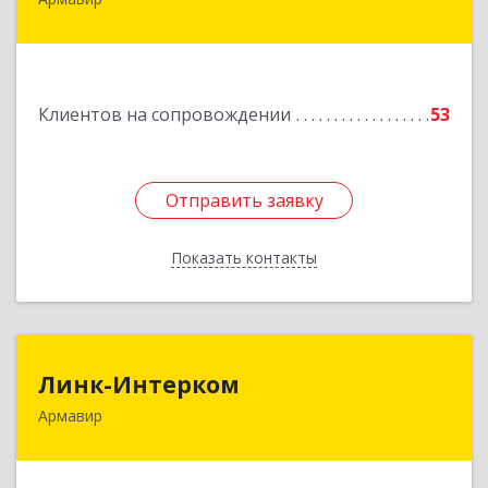
Подробнее
Клиентов на сопровождении
53
Отправить заявку
Отправить заявку
Показать контакты
Назад
Линк-Интерком
Линк-Интерком
Армавир
352930, Краснодарский край, г.о.город
Армавир, Армавир г, Каспарова ул, дом № 19,
пом.3