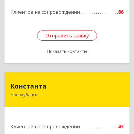
Подробнее
Клиентов на сопровождении
86
Отправить заявку
Отправить заявку
Показать контакты
Назад
Константа
Константа
Новокубанск
352240, Краснодарский край, Новокубанск г,
Альпийская ул, дом № 22, кв.2
Подробнее
Клиентов на сопровождении
43