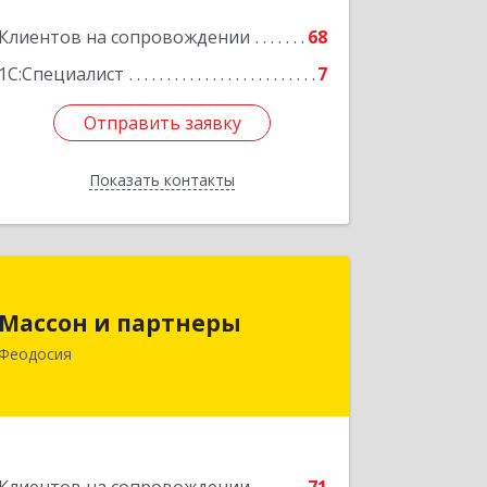
Клиентов на сопровождении
68
1С:Специалист
7
Отправить заявку
Отправить заявку
Показать контакты
Назад
Массон и партнеры
Массон и партнеры
298112, Крым Респ, Феодосия г,
Феодосия
Крымская ул, дом № 31
Подробнее