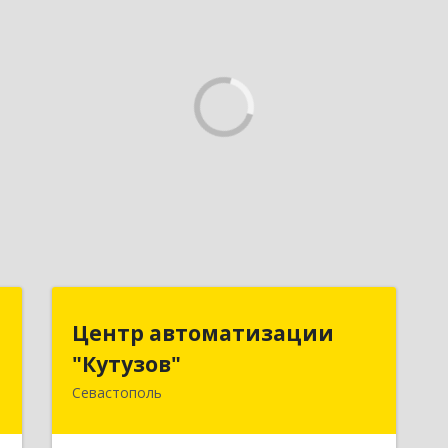
ь
Центр автоматизации
Центр автоматизации
"Кутузов"
"Кутузов"
,
8
Севастополь
299011, Севастополь г, Генерала
Петрова ул, дом № 20, корпус 1, оф.1
е