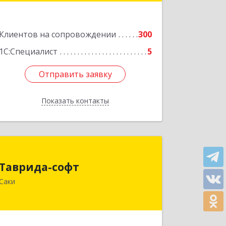
Подробнее
Клиентов на сопровождении
300
1С:Специалист
5
Отправить заявку
Отправить заявку
Показать контакты
Назад
Таврида-софт
Таврида-софт
296574, Крым Респ, м.р-н Сакский с.п.
Саки
Новофедоровское, Новофедоровка
пгт, 30 Авиаполка ул, дом № 10
Подробнее