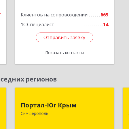
Подробнее
7
Клиентов на сопровождении
669
1С:Специалист
14
Отправить заявку
Отправить заявку
Показать контакты
Назад
седних регионов
м
Портал-Юг Крым
Портал-Юг Крым
,
295015, Крым Респ, Симферополь г,
Симферополь
2
Козлова ул, дом № 27