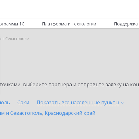
ограммы 1С
Платформа и технологии
Поддержка 
м в Севастополе
очками, выберите партнёра и отправьте заявку на ко
поль
Саки
Показать все населенные
пункты
ым и Севастополь
,
Краснодарский край