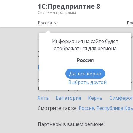
1С:Предприятие 8
Система программ
Россия
Пр
Главная
Сервисы ИТС
1С-Такском
1С-Такско
Информация на сайте будет
отображаться для региона
Заказать 1С-Такском
Россия
в Севастополе
Да, все верно
Ознакомьтесь с информационными карт
Выбрать другой
внедрение продукта.
Ялта
Евпатория
Керчь
Симферо
Смотрите также:
Россия
,
Республика Кр
Партнеры в вашем регионе: