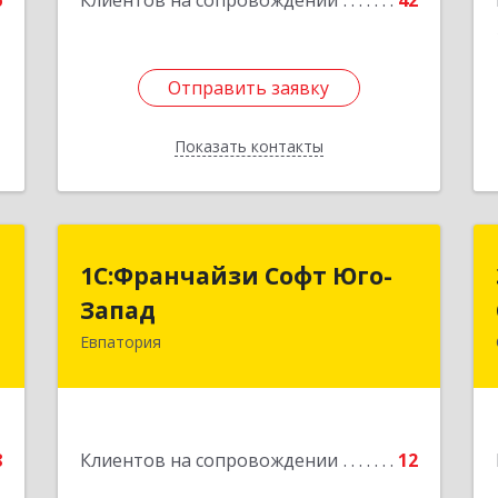
6
Клиентов на сопровождении
42
Отправить заявку
Отправить заявку
Показать контакты
Назад
"
1С:Франчайзи Софт Юго-
1С:Франчайзи Софт Юго-
Запад
Запад
а
0
Евпатория
297407, Крым Респ, Евпатория г,
Победы пр-кт, дом № 13, кв.45
е
Подробнее
8
Клиентов на сопровождении
12