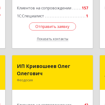
3
Клиентов на сопровождении
157
7
1С:Специалист
1
Отправить заявку
Отправить заявку
Показать контакты
Назад
П
ИП Кривошеев Олег
ИП Кривошеев Олег
а
Олегович
Олегович
)
Феодосия
Подробнее
4
е