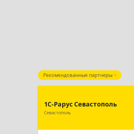
Рекомендованные партнеры
1С-Рарус Севастопол
1С-Рарус Севастополь
299011, Севастополь г, Кулакова ул
Севастополь
дом № 5
Подробне