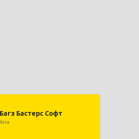
Багз Бастерс Софт
Багз Бастерс Софт
298603, Крым Респ, Ялта г, Свердлова
Ялта
ул, дом № 34