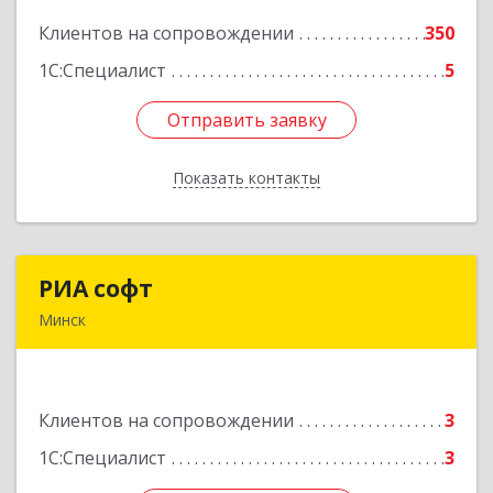
Клиентов на сопровождении
350
Подробнее
1С:Специалист
5
Отправить заявку
Отправить заявку
Показать контакты
Назад
РИА софт
РИА софт
Минск
220040, г.Минск, ул.М.Богдановича, д.155, офис
1112
Клиентов на сопровождении
3
Подробнее
1С:Специалист
3