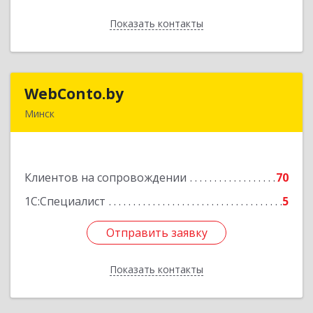
Показать контакты
Назад
WebConto.by
WebConto.by
Минск
РБ, г. Минск, ул. Ложинская 9, офис 13Н
Подробнее
Клиентов на сопровождении
70
1С:Специалист
5
Отправить заявку
Отправить заявку
Показать контакты
Назад