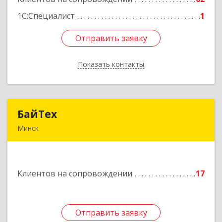
1С:Специалист
1
Отправить заявку
Отправить заявку
Показать контакты
Назад
БайТех
БайТех
Минск
220014, г. Минск, Республика Беларусь, ул.
Минина, 23а
Клиентов на сопровождении
17
Подробнее
Отправить заявку
Отправить заявку