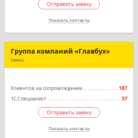
Отправить заявку
Отправить заявку
Показать контакты
Назад
Группа компаний «Главбух»
Группа компаний «Главбух»
Минск
220073, г.Минск, ул.Скрыганова, д.6
Подробнее
Клиентов на сопровождении
187
1С:Специалист
37
Отправить заявку
Отправить заявку
Показать контакты
Назад