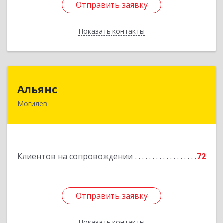
Отправить заявку
Отправить заявку
Показать контакты
Назад
Альянс
Альянс
Могилев
Беларусь, 212030, г.Могилев, ул.Ленинская, 7А
Подробнее
Клиентов на сопровождении
72
Отправить заявку
Отправить заявку
Показать контакты
Назад