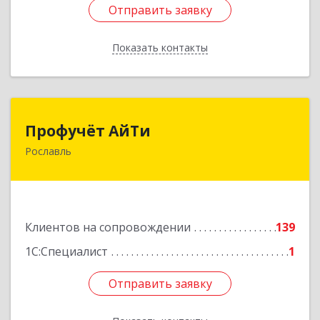
Отправить заявку
Отправить заявку
Показать контакты
Назад
Профучёт АйТи
Профучёт АйТи
Рославль
216500, Смоленская обл, Рославльский р-н,
Рославль г, Урицкого ул, дом № 13, кв.4
Подробнее
Клиентов на сопровождении
139
1С:Специалист
1
Отправить заявку
Отправить заявку