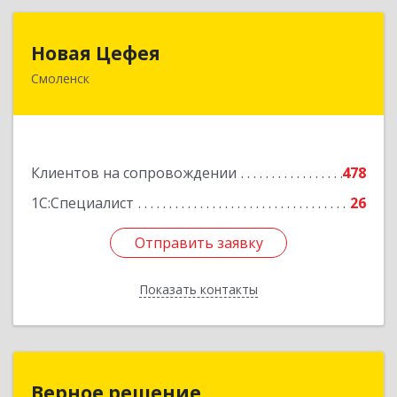
Новая Цефея
Новая Цефея
Смоленск
214018, Смоленская обл, Смоленск г, Раевского
ул, дом № 10
Подробнее
Клиентов на сопровождении
478
1С:Специалист
26
Отправить заявку
Отправить заявку
Показать контакты
Назад
Верное решение
Верное решение