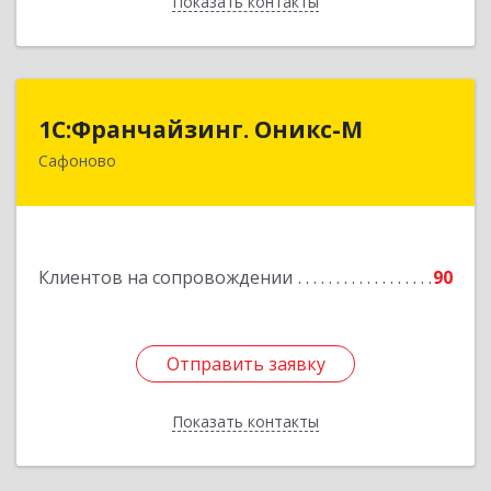
Показать контакты
Назад
1С:Франчайзинг. Оникс-М
1С:Франчайзинг. Оникс-М
Сафоново
215500, Смоленская обл, Сафоновский р-н,
Сафоново г, Революционная ул, дом № 9а
Подробнее
Клиентов на сопровождении
90
Отправить заявку
Отправить заявку
Показать контакты
Назад