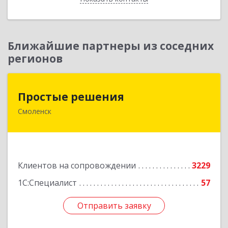
Ближайшие партнеры из соседних
регионов
Простые решения
Простые решения
Смоленск
214015, Смоленская обл, Смоленск г, Большая
Краснофлотская ул, дом № 17
Подробнее
Клиентов на сопровождении
3229
1С:Специалист
57
Отправить заявку
Отправить заявку