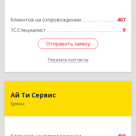
Подробнее
Клиентов на сопровождении
407
1С:Специалист
9
Отправить заявку
Отправить заявку
Показать контакты
Назад
Ай Ти Сервис
Ай Ти Сервис
Брянск
241035, Брянская обл, Брянск г, Брянской
Пролетарской Дивизии ул, дом № 9
Подробнее