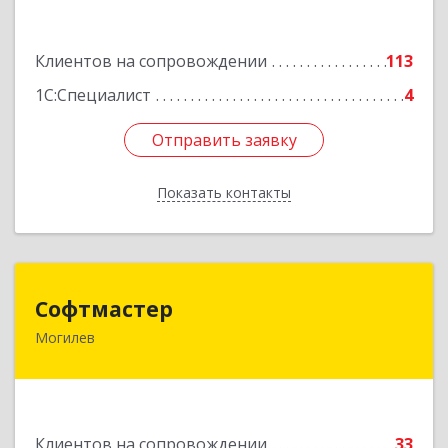
Подробнее
Клиентов на сопровождении
113
1С:Специалист
4
Отправить заявку
Отправить заявку
Показать контакты
Назад
Софтмастер
Софтмастер
Могилев
212017, Республика Беларусь, г.Могилев, ул.
Народного Ополчения, 16а-40
Подробнее
Клиентов на сопровождении
33