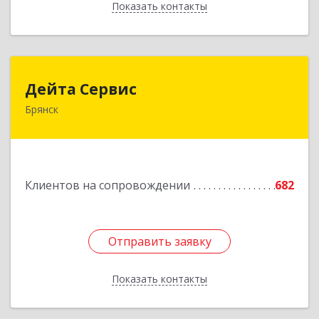
Показать контакты
Назад
Дейта Сервис
Дейта Сервис
Брянск
241035, Брянская обл, Брянск г, Ульянова ул,
дом № 4, оф.403
Подробнее
Клиентов на сопровождении
682
Отправить заявку
Отправить заявку
Показать контакты
Назад