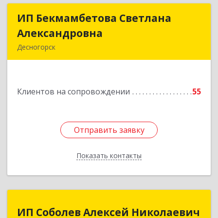
ИП Бекмамбетова Светлана
ИП Бекмамбетова Светлана
Александровна
Александровна
Десногорск
216400, Смоленская обл, Десногорск г, 4-й мкр,
дом № 7, кв.11
Клиентов на сопровождении
55
Подробнее
Отправить заявку
Отправить заявку
Показать контакты
Назад
ИП Соболев Алексей Николаевич
ИП Соболев Алексей Николаевич