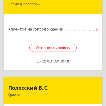
Верхнеднепровский
Подробнее
Клиентов на сопровождении
5
Отправить заявку
Отправить заявку
Показать контакты
Назад
Полесский В. С.
Полесский В. С.
Ярцево
215800,Смоленская обл. г. Ярцево,
ул.Краснофлотская д.30