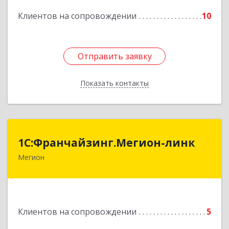
Подробнее
Клиентов на сопровождении
10
Отправить заявку
Отправить заявку
Показать контакты
Назад
1С:Франчайзинг.Мегион-линк
1С:Франчайзинг.Мегион-линк
Мегион
Подробнее
Клиентов на сопровождении
5