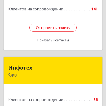
Подробнее
Клиентов на сопровождении
141
Отправить заявку
Отправить заявку
Показать контакты
Назад
Инфотех
Инфотех
Сургут
628400, Ханты-Мансийский Автономный округ
- Югра АО, Сургут г, Быстринская ул, дом № 8
Подробнее
Клиентов на сопровождении
56