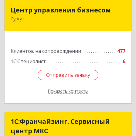
Центр управления бизнесом
Центр управления бизнесом
Сургут
628403, Ханты-Мансийский Автономный округ
- Югра АО, Сургут г, Мира пр-кт, дом № 56, кв.2
Подробнее
Клиентов на сопровождении
477
1С:Специалист
6
Отправить заявку
Отправить заявку
Показать контакты
Назад
1С:Франчайзинг. Сервисный
1С:Франчайзинг. Сервисный
центр МКС
центр МКС