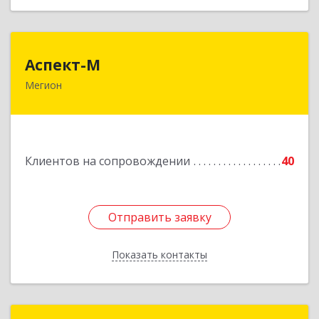
Аспект-М
Аспект-М
Мегион
628681, Ханты-Мансийский Автономный округ
- Югра АО, Мегион г, Строителей ул, дом № 2/3
Подробнее
Клиентов на сопровождении
40
Отправить заявку
Отправить заявку
Показать контакты
Назад