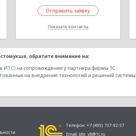
Отправить заявку
Отправить заявку
Показать контакты
Назад
стомукше, обратите внимание на:
в ИТС) на сопровождении у партнера фирмы 1С.
стованных на внедрение технологий и решений системы
Телефон:
+7 (495) 737-92-57
льности
Email:
site_v8@1c.ru