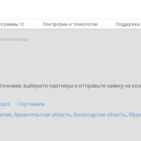
ограммы 1С
Платформа и технологии
Поддержка 
м в Костомукше
очками, выберите партнёра и отправьте заявку на ко
орск
Сортавала
релия
,
Архангельская область
,
Вологодская область
,
Мурм