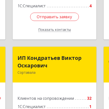
1С:Специалист
4
Отправить заявку
Отправить заявку
Показать контакты
Назад
и
ИП Кондратьев Виктор
ИП Кондратьев Виктор
и
Оскарович
Оскарович
и
Сортавала
186790, Карелия Респ, Сортавала г,
Кирова ул, дом № 6, кв.9
е
Подробнее
9
Клиентов на сопровождении
32
1С:Специалист
1