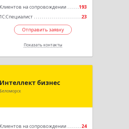
Подробнее
Клиентов на сопровождении
193
1С:Специалист
23
Отправить заявку
Отправить заявку
Показать контакты
Назад
Интеллект бизнес
Интеллект бизнес
г. Беломорск, Портовое шоссе, д.1
Беломорск
Подробнее
Клиентов на сопровождении
24