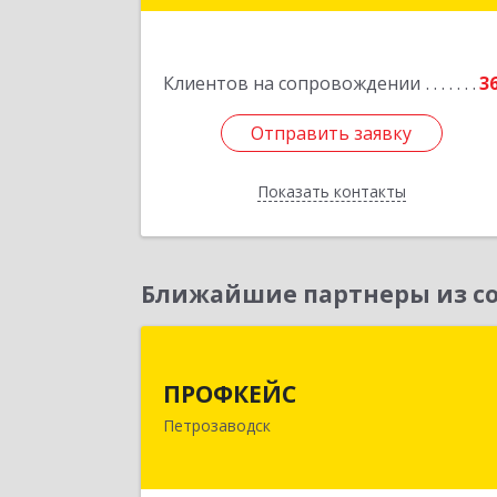
Клиентов на сопровождении
3
Отправить заявку
Отправить заявку
Показать контакты
Назад
Ближайшие партнеры из со
ПРОФКЕЙ
ПРОФКЕЙС
185035, Карелия Респ, Петрозаводск г
Петрозаводск
Красная ул, дом № 1
Подробне