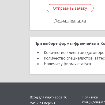
Отправить заявку
Отправить заявку
Показать контакты
Назад
При выборе фирмы-франчайзи в Ко
Количество клиентов (договоро
Количество специалистов, атте
Наличие у фирмы статуса
Вход для партнеров 1С
Политика
конфиденциа
Учебная версия