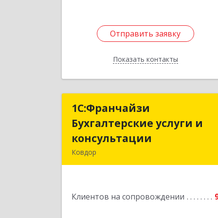
Отправить заявку
Отправить заявку
Показать контакты
Назад
1С:Франчайзи
1С:Франчайз
Бухгалтерские услуги и
Бухгалтерские услуги 
консультации
консультаци
Ковдор
Подробне
Клиентов на сопровождении