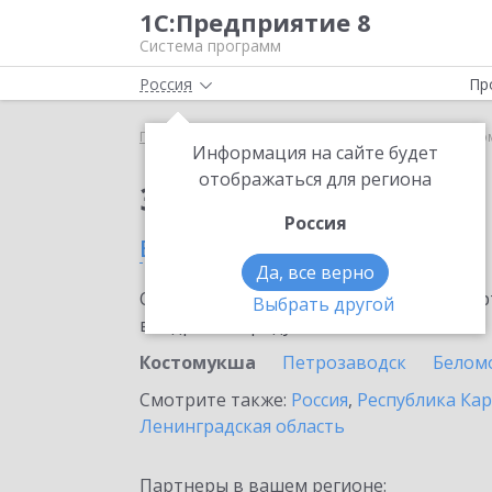
1С:Предприятие 8
Система программ
Россия
Пр
Главная
Сервисы ИТС
1С-Такском
1С-Такско
Информация на сайте будет
отображаться для региона
Заказать 1С-Такском
Россия
в Костомукше
Да, все верно
Ознакомьтесь с информационными карт
Выбрать другой
внедрение продукта.
Костомукша
Петрозаводск
Белом
Смотрите также:
Россия
,
Республика Ка
Ленинградская область
Партнеры в вашем регионе: