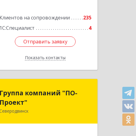
Подробнее
Клиентов на сопровождении
235
1С:Специалист
4
Отправить заявку
Отправить заявку
Показать контакты
Назад
Группа компаний "ПО-
Группа компаний "ПО-
Проект"
Проект"
Северодвинск
164500, Архангельская обл,
Северодвинск г, Бойчука ул, дом № 3,
оф.401