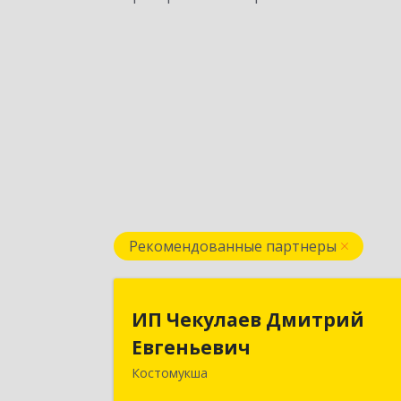
Рекомендованные партнеры
ИП Чекулаев Дмитри
ИП Чекулаев Дмитрий
Евгеньеви
Евгеньевич
Костомукша
Подробне