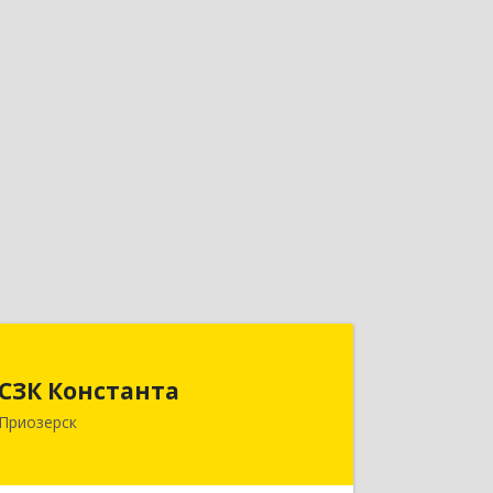
СЗК Константа
СЗК Константа
188760, Ленинградская обл,
Приозерск
Приозерск г, Калинина ул, дом № 29,
кв.35