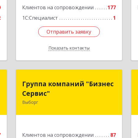
0
Клиентов на сопровождении
177
2
1С:Специалист
1
Отправить заявку
Отправить заявку
Показать контакты
Назад
и
Группа компаний "Бизнес
Группа компаний "Бизнес
Сервис"
Сервис"
,
,
Выборг
188800, Ленинградская обл, Выборг г,
1
Ленинградское шоссе, дом № 13, КЦ
"ВЫБОРГ", пом. 19
е
Подробнее
7
Клиентов на сопровождении
87