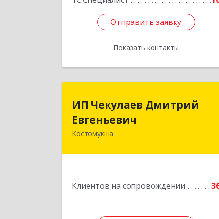
1С:Специалист
1
Отправить заявку
Отправить заявку
Показать контакты
Назад
ИП Чекулаев Дмитри
ИП Чекулаев Дмитрий
Евгеньеви
Евгеньевич
Костомукша
Подробне
Клиентов на сопровождении
3