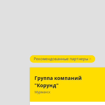
Рекомендованные партнеры
Группа компани
Группа компаний
"Корунд
"Корунд"
Мурманск
183025, Мурманская обл, Мурманск г
Тарана ул, дом № 1