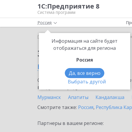
1С:Предприятие 8
Система программ
Россия
Пр
Главная
Сервисы ИТС
1С-Такском
1С-Такско
Информация на сайте будет
отображаться для региона
Заказать 1С-Такском
Россия
в Мурманской области
Да, все верно
Ознакомьтесь с информационными карт
Выбрать другой
внедрение продукта.
Мурманск
Апатиты
Кандалакша
Смотрите также:
Россия
,
Республика Ка
Партнеры в вашем регионе: