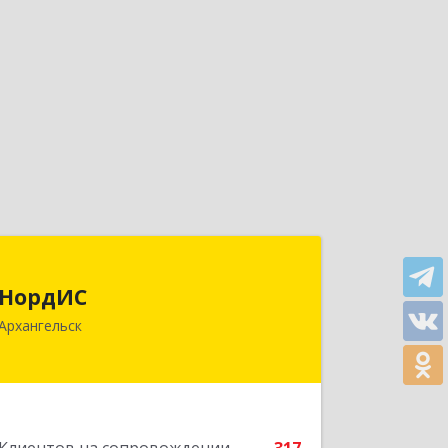
НордИС
НордИС
163071, Архангельская обл,
Архангельск
Архангельск г, Гайдара ул, дом № 55,
оф.18
Подробнее