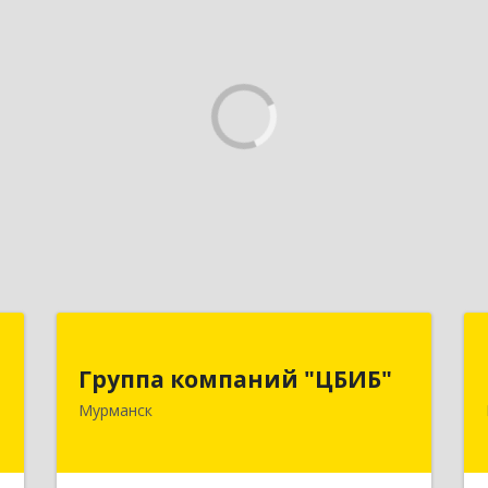
й
Группа компаний "ЦБИБ"
"
Группа компаний "ЦБИБ"
183010, Мурманская обл, Мурманск г,
Мурманск
Кирова пр-кт, дом № 17
,
0
Подробнее