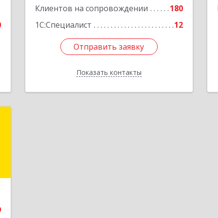
1
Клиентов на сопровождении
180
0
1С:Специалист
12
Отправить заявку
Отправить заявку
Показать контакты
Назад
и
и
и
е
9