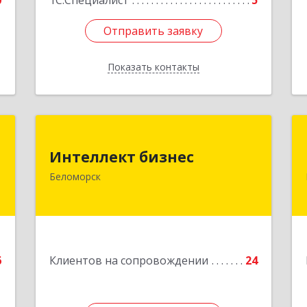
0
1С:Специалист
5
Отправить заявку
Отправить заявку
Показать контакты
Назад
й
Интеллект бизнес
ч
Интеллект бизнес
г. Беломорск, Портовое шоссе, д.1
Беломорск
Подробнее
е
6
Клиентов на сопровождении
24