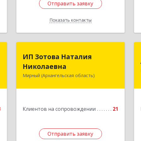
Отправить заявку
Отправить заявку
Показать контакты
Назад
С
ИП Зотова Наталия
ИП Зотова Наталия
Николаевна
Николаевна
,
№
Мирный (Архангельская область)
164170, г.Мирный, Архангельской
а
обл., ул.Советская, д.8, кв.80
е
Подробнее
3
Клиентов на сопровождении
21
Отправить заявку
Отправить заявку