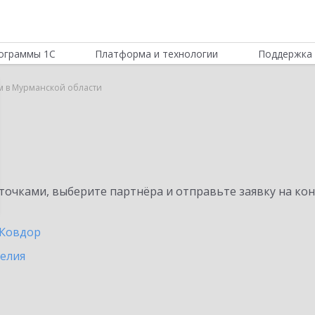
ограммы 1С
Платформа и технологии
Поддержка 
м в Мурманской области
очками, выберите партнёра и отправьте заявку на ко
Ковдор
релия