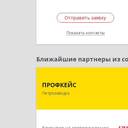
Отправить заявку
Отправить заявку
Показать контакты
Назад
Ближайшие партнеры из со
ПРОФКЕЙ
ПРОФКЕЙС
185035, Карелия Респ, Петрозаводск г
Петрозаводск
Красная ул, дом № 1
Подробне