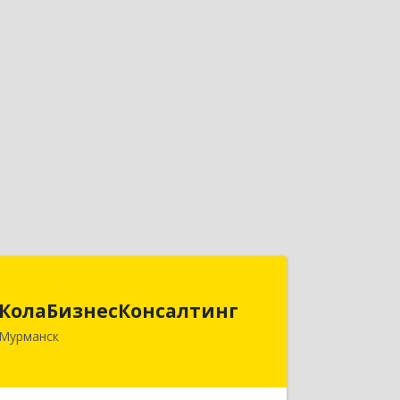
КолаБизнесКонсалтинг
КолаБизнесКонсалтинг
183074, Мурманская обл, Мурманск г,
Мурманск
Полярный Круг ул, дом № 3
Подробнее