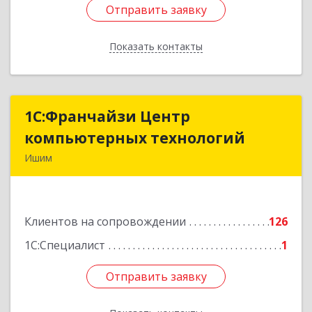
Отправить заявку
Отправить заявку
Показать контакты
Назад
1С:Франчайзи Центр
1С:Франчайзи Центр
компьютерных технологий
компьютерных технологий
Ишим
627750, Тюменская обл, Ишим г, 30 лет ВЛКСМ
ул, дом № 28/2
Клиентов на сопровождении
126
Подробнее
1С:Специалист
1
Отправить заявку
Отправить заявку