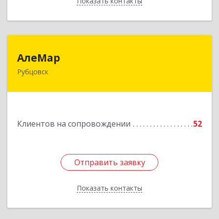
Показать контакты
Назад
АлеМар
АлеМар
Рубцовск
658210, Алтайский край, Рубцовск г,
Комсомольская ул, дом № 80
Подробнее
Клиентов на сопровождении
52
Отправить заявку
Отправить заявку
Показать контакты
Назад