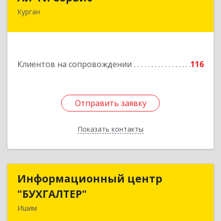
Курган
640032, Курганская обл, г.о. Город Курган,
Курган г, Бажова ул, дом № 49, оф.304
Подробнее
Клиентов на сопровождении
116
Отправить заявку
Отправить заявку
Показать контакты
Назад
Информационный центр
Информационный центр
"БУХГАЛТЕР"
"БУХГАЛТЕР"
Ишим
627750, Тюменская обл, Ишим г, Советская ул,