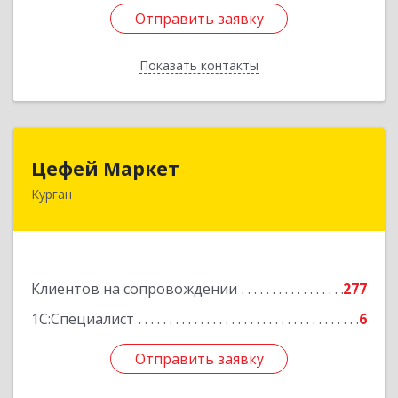
Отправить заявку
Отправить заявку
Показать контакты
Назад
Цефей Маркет
Цефей Маркет
Курган
640002, Курганская обл, Курган г, М.Горького
ул, дом № 35/1
Подробнее
Клиентов на сопровождении
277
1С:Специалист
6
Отправить заявку
Отправить заявку