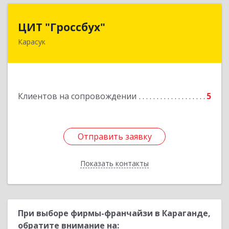
ЦИТ "Гроссбух"
ЦИТ "Гроссбух"
Карасук
632861, Новосибирская обл, Карасукский р-н,
Карасук г, Сорокина ул, дом № 9, оф.3
Подробнее
Клиентов на сопровождении
5
Отправить заявку
Отправить заявку
Показать контакты
Назад
При выборе фирмы-франчайзи в Караганде,
обратите внимание на: