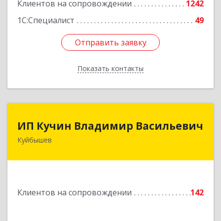
Клиентов на сопровождении
1242
1С:Специалист
49
Отправить заявку
Отправить заявку
Показать контакты
Назад
ИП Кучин Владимир Васильевич
ИП Кучин Владимир Васильевич
Куйбышев
632387, Новосибирская обл, Куйбышев г,
Тургенева ул, дом № 4
Подробнее
Клиентов на сопровождении
142