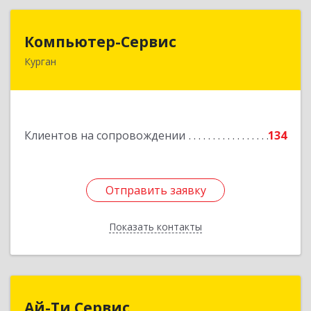
Компьютер-Сервис
Компьютер-Сервис
Курган
640022, Курганская обл, Курган г, Василия
Блюхера ул, дом № 30, пом.1
Подробнее
Клиентов на сопровождении
134
Отправить заявку
Отправить заявку
Показать контакты
Назад
Ай-Ти Сервис
Ай-Ти Сервис