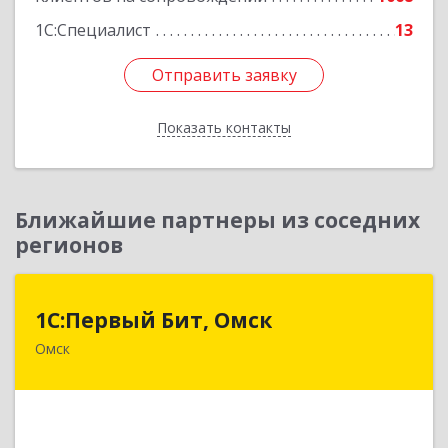
1С:Специалист
13
Отправить заявку
Отправить заявку
Показать контакты
Назад
Ближайшие партнеры из соседних
регионов
1С:Первый Бит, Омск
1С:Первый Бит, Омск
Омск
644099, Омская обл, Омск г, Гагарина ул, дом №
14, оф.208
Подробнее