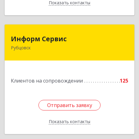
Показать контакты
Назад
Информ Сервис
Информ Сервис
Рубцовск
658204, Алтайский край, Рубцовск г, Алтайская
ул, дом № 7
Подробнее
Клиентов на сопровождении
125
Отправить заявку
Отправить заявку
Показать контакты
Назад