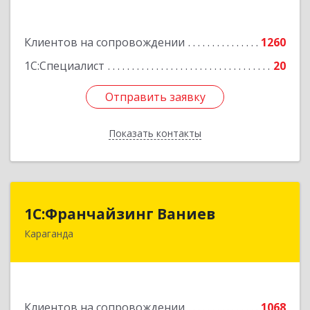
Подробнее
Клиентов на сопровождении
1260
1С:Специалист
20
Отправить заявку
Отправить заявку
Показать контакты
Назад
1С:Франчайзинг Ваниев
1С:Франчайзинг Ваниев
Караганда
100009 Республика Казахстан, г. Караганда, ул.
Комиссарова 34-2
Подробнее
Клиентов на сопровождении
1068