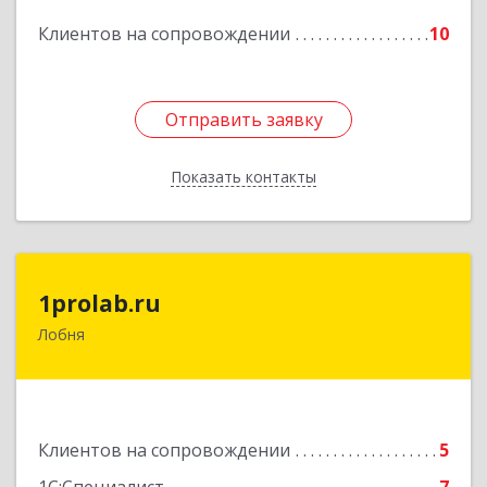
Подробнее
Клиентов на сопровождении
10
Отправить заявку
Отправить заявку
Показать контакты
Назад
1prolab.ru
1prolab.ru
Лобня
141865, Московская обл, Дмитровский р-н,
Некрасовский рп, Школьная ул, дом № 1-65
Подробнее
Клиентов на сопровождении
5