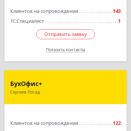
Подробнее
Клиентов на сопровождении
143
1С:Специалист
1
Отправить заявку
Отправить заявку
Показать контакты
Назад
БухОфис+
БухОфис+
Сергиев Посад
141304, Московская обл, Сергиево-Посадский
р-н, Сергиев Посад г, Воробьевская ул, дом №
3, этаж 3, оф.1
Подробнее
Клиентов на сопровождении
122