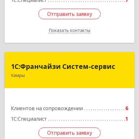
1С:Специалист
7
Отправить заявку
Отправить заявку
Показать контакты
Назад
1С:Франчайзи Систем-сервис
1С:Франчайзи Систем-сервис
Кимры
171506, Тверская обл, Кимры г, Карла
Либкнехта ул, дом № 25
Подробнее
Клиентов на сопровождении
6
1С:Специалист
1
Отправить заявку
Отправить заявку