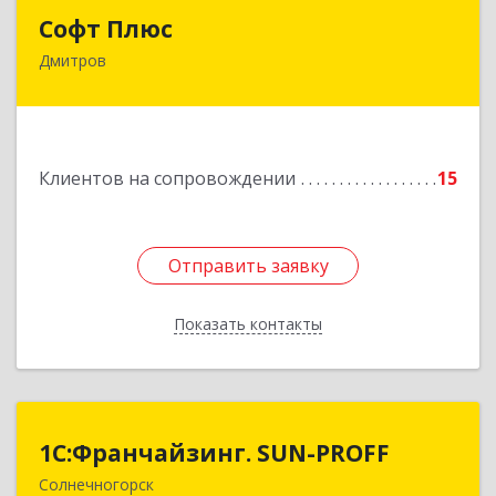
Софт Плюс
Софт Плюс
Дмитров
141851, Московская обл, г.о. Дмитровский,
Игнатово с, объединения Воин тер, дом № 106
Подробнее
Клиентов на сопровождении
15
Отправить заявку
Отправить заявку
Показать контакты
Назад
1С:Франчайзинг. SUN-PROFF
1С:Франчайзинг. SUN-PROFF
Солнечногорск
141503, Московская обл, Солнечногорский р-н,