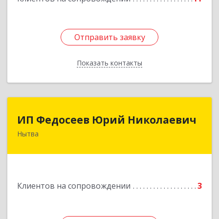
Отправить заявку
Отправить заявку
Показать контакты
Назад
ИП Федосеев Юрий Николаевич
ИП Федосеев Юрий Николаевич
Нытва
617000, Пермский край, Нытвенский р-н,
Нытва г, Ленина пр-кт, дом № 36 8
Подробнее
Клиентов на сопровождении
3