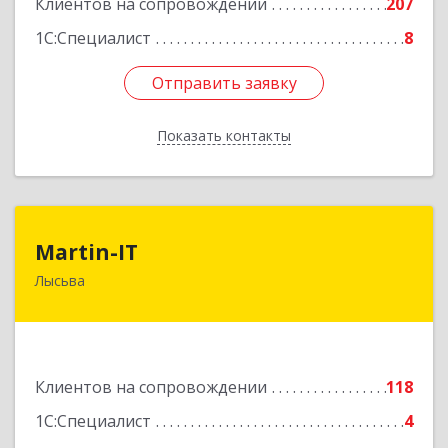
Клиентов на сопровождении
207
1С:Специалист
8
Отправить заявку
Отправить заявку
Показать контакты
Назад
Martin-IT
Martin-IT
Лысьва
618900, Пермский край, Лысьва г, Смышляева
ул, дом № 36, этаж 3, оф.7
Подробнее
Клиентов на сопровождении
118
1С:Специалист
4