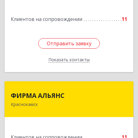
Машиностроителей ул, дом № 7, кв.30
Клиентов на сопровождении
11
Подробнее
Отправить заявку
Отправить заявку
Показать контакты
Назад
ФИРМА АЛЬЯНС
ФИРМА АЛЬЯНС
Краснокамск
Подробнее
Клиентов на сопровождении
11