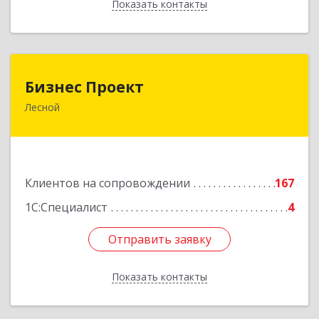
Показать контакты
Назад
Бизнес Проект
Бизнес Проект
Лесной
624200, Свердловская обл, Лесной г, Сиротина
ул, дом № 11
Подробнее
Клиентов на сопровождении
167
1С:Специалист
4
Отправить заявку
Отправить заявку
Показать контакты
Назад