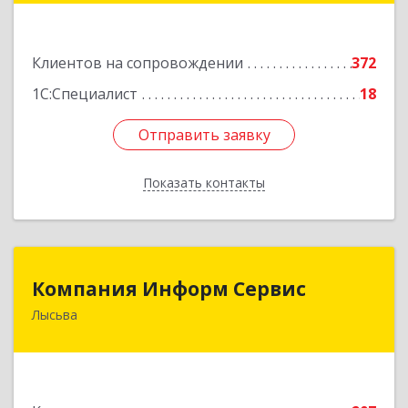
Подробнее
Клиентов на сопровождении
372
1С:Специалист
18
Отправить заявку
Отправить заявку
Показать контакты
Назад
Компания Информ Сервис
Компания Информ Сервис
Лысьва
618909, Пермский край, Лысьва г, Металлистов
ул, дом № 3, оф.535
Подробнее