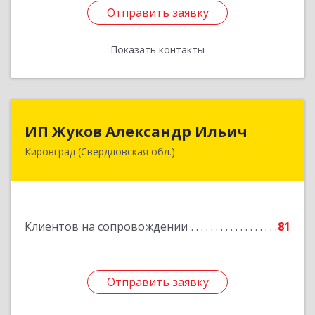
Отправить заявку
Отправить заявку
Показать контакты
Назад
ИП Жуков Александр Ильич
ИП Жуков Александр Ильич
Кировград (Свердловская обл.)
624140, Свердловская обл, Кировград г,
Свердлова ул, дом № 68Б, оф.61
Подробнее
Клиентов на сопровождении
81
Отправить заявку
Отправить заявку