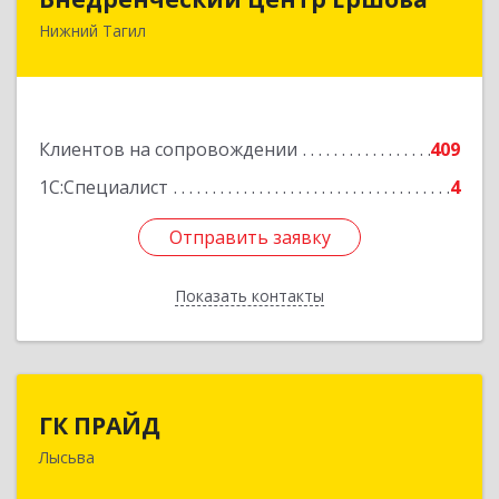
Нижний Тагил
622030, Свердловская обл, Нижний Тагил г,
Черноисточинское ш, дом № 58А, оф.6
Подробнее
Клиентов на сопровождении
409
1С:Специалист
4
Отправить заявку
Отправить заявку
Показать контакты
Назад
ГК ПРАЙД
ГК ПРАЙД
Лысьва
618909, Пермский край, Лысьва г, Репина ул,
дом № 41