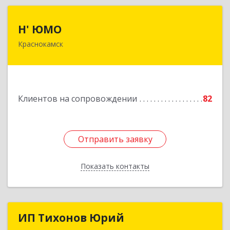
Н' ЮМО
Н' ЮМО
Краснокамск
617060, Пермский край, Краснокамский р-н,
Краснокамск г, Большевистская ул, дом № 38,
оф.3
Подробнее
Клиентов на сопровождении
82
Отправить заявку
Отправить заявку
Показать контакты
Назад
ИП Тихонов Юрий
ИП Тихонов Юрий