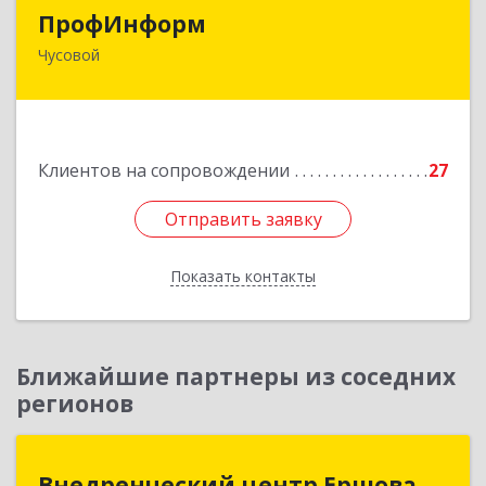
ПрофИнформ
ПрофИнформ
Чусовой
618204, Пермский край, г.о. Чусовской, Чусовой
г, Коммунистическая ул, дом № 8, оф.24
Подробнее
Клиентов на сопровождении
27
Отправить заявку
Отправить заявку
Показать контакты
Назад
Ближайшие партнеры из соседних
регионов
Внедренческий центр Ершова
Внедренческий центр Ершова