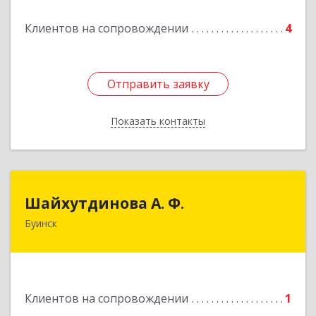
Подробнее
Клиентов на сопровождении
4
Отправить заявку
Отправить заявку
Показать контакты
Назад
Шайхутдинова А. Ф.
Шайхутдинова А. Ф.
Буинск
РТ, г.Буинск, ул.Р.Люксембург, д.144Б
Подробнее
Клиентов на сопровождении
1