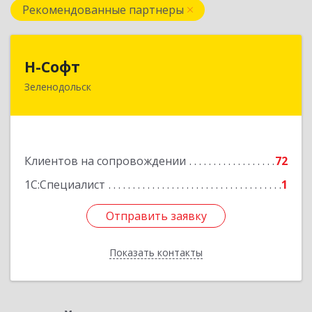
Рекомендованные партнеры
Н-Софт
Н-Софт
Зеленодольск
422521, Татарстан Респ (Татарстан),
Зеленодольский р-н, Зеленодольск г,
Универсиады ул, дом № 1
Подробнее
Клиентов на сопровождении
72
1С:Специалист
1
Отправить заявку
Отправить заявку
Показать контакты
Назад