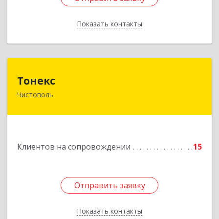
Показать контакты
Назад
Тонекс
Тонекс
Чистополь
422980, Татарстан Респ, Чистопольский р-н,
Чистополь г, К.Маркса ул, дом № 23, кв.10
Подробнее
Клиентов на сопровождении
15
Отправить заявку
Отправить заявку
Показать контакты
Назад