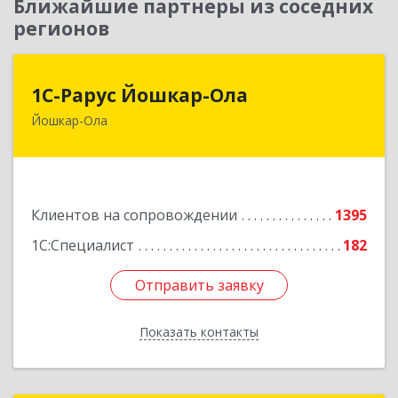
Ближайшие партнеры из соседних
регионов
1С-Рарус Йошкар-Ола
1С-Рарус Йошкар-Ола
Йошкар-Ола
424004, Марий Эл Респ, Йошкар-Ола г, Волкова
ул, дом № 68
Подробнее
Клиентов на сопровождении
1395
1С:Специалист
182
Отправить заявку
Отправить заявку
Показать контакты
Назад