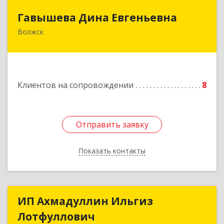
Гавышева Дина Евгеньевна
Гавышева Дина Евгеньевна
Волжск
Подробнее
Клиентов на сопровождении
8
Отправить заявку
Отправить заявку
Показать контакты
Назад
ИП Ахмадуллин Ильгиз
ИП Ахмадуллин Ильгиз
Лотфуллович
Лотфуллович