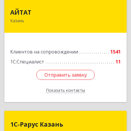
АЙТАТ
АЙТАТ
Казань
420097, Татарстан Респ, г.о. город Казань,
Казань г, Лейтенанта Шмидта ул, дом № 35А,
пом.203
Подробнее
Клиентов на сопровождении
1541
1С:Специалист
11
Отправить заявку
Отправить заявку
Показать контакты
Назад
1С-Рарус Казань
1С-Рарус Казань