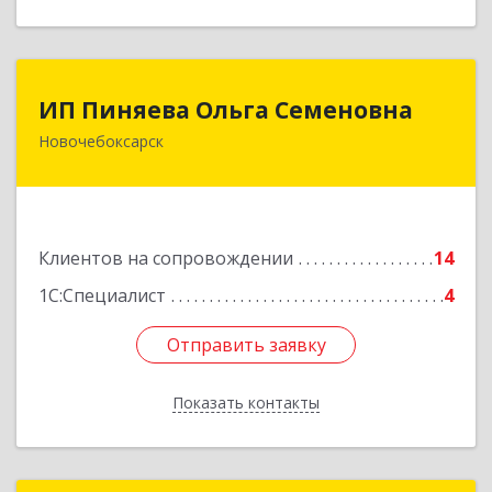
ИП Пиняева Ольга Семеновна
ИП Пиняева Ольга Семеновна
Новочебоксарск
429965, Чувашская Республика - Чувашия,
Новочебоксарск г, Пионерская ул, дом № 2,
корпус 2, кв.141
Подробнее
Клиентов на сопровождении
14
1С:Специалист
4
Отправить заявку
Отправить заявку
Показать контакты
Назад