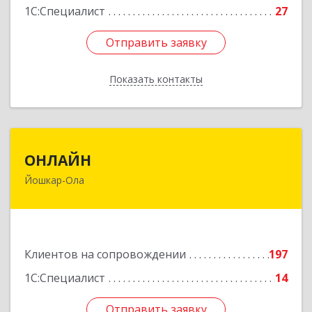
1С:Специалист
27
Отправить заявку
Отправить заявку
Показать контакты
Назад
ОНЛАЙН
ОНЛАЙН
Йошкар-Ола
424000, Марий Эл Респ, Йошкар-Ола г,
Комсомольская ул, дом № 132, пом.III
Подробнее
Клиентов на сопровождении
197
1С:Специалист
14
Отправить заявку
Отправить заявку