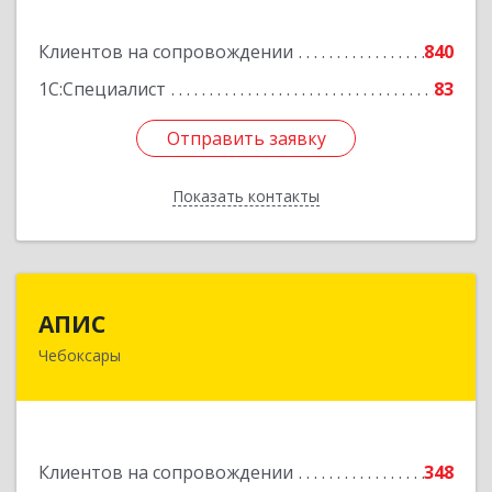
Подробнее
Клиентов на сопровождении
840
1С:Специалист
83
Отправить заявку
Отправить заявку
Показать контакты
Назад
АПИС
АПИС
Чебоксары
428001, Чувашская Республика - Чувашия,
Чебоксары г, Максима Горького пр-кт, дом №
10, пом.9
Подробнее
Клиентов на сопровождении
348