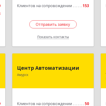
0
Клиентов на сопровождении
153
3
Отправить заявку
Отправить заявку
Показать контакты
Назад
-
Центр Автоматизации
р
Центр Автоматизации
682640, Хабаровский край, Амурск г,
"
Амурск
Мира пр-кт, дом № 55, оф.2
,
Подробнее
,
2
9
Клиентов на сопровождении
50