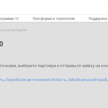
ограммы 1С
Платформа и технологии
Поддержка 
ка 2.0 в Свободном
0
очками, выберите партнёра и отправьте заявку на ко
ть
,
Еврейская автономная область
,
Забайкальский край