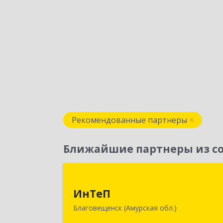
Рекомендованные партнеры
Ближайшие партнеры из со
ИнТе
ИнТеП
675000, Амурская обл, Благовещенс
Благовещенск (Амурская обл.)
г, Горького ул, дом № 172/