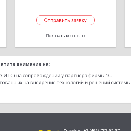
е
1
Отправить заявку
Отправить заявку
Показать контакты
Назад
атите внимание на:
в ИТС) на сопровождении у партнера фирмы 1С.
стованных на внедрение технологий и решений системы
Телефон:
+7 (495) 737-92-57