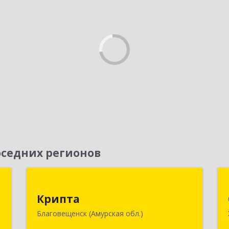
седних регионов
П
Крипта
Крипта
к
675000, Амурская обл, Благовещенск
Благовещенск (Амурская обл.)
1
г, Амурская ул, дом № 236, оф.7-8