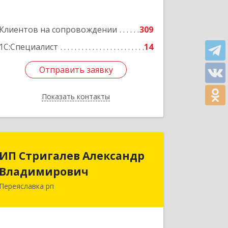
Клиентов на сопровождении
309
1С:Специалист
14
Отправить заявку
Отправить заявку
Показать контакты
Назад
ИП Стригалев Александр
ИП Стригалев Александр
Владимирович
Владимирович
Переяславка рп
682910, Хабаровский край, Имени
Лазо р-н, Переяславка рп, Ленина ул,
дом № 30, оф.1