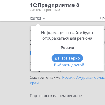
1С:Предприятие 8
Система программ
Россия
Пр
Главная
Сервисы ИТС
1С:Сверка 2.0
1С:Свер
Информация на сайте будет
отображаться для региона
Заказать 1С:Сверка 2.
Россия
в Свободном
Да, все верно
Ознакомьтесь с информационными карт
Выбрать другой
внедрение продукта.
Смотрите также:
Россия
,
Амурская облас
край
Партнеры в вашем регионе: