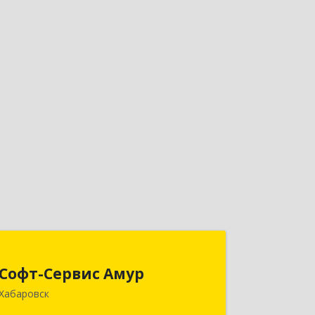
Софт-Сервис Амур
Софт-Сервис Амур
680000, Хабаровский край, Хабаровск
Хабаровск
г, Муравьева-Амурского ул., дом № 4,