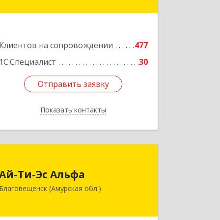
оф.19
Подробнее
Клиентов на сопровождении
477
1С:Специалист
30
Отправить заявку
Отправить заявку
Показать контакты
Назад
Ай-Ти-Эс Альфа
Ай-Ти-Эс Альфа
675000, Амурская обл, Благовещенск
Благовещенск (Амурская обл.)
г, Зейская ул, дом № 134, оф.515
Подробнее