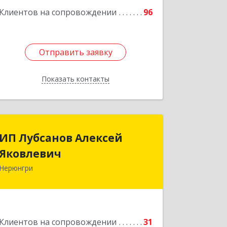
Подробнее
Клиентов на сопровождении
96
Отправить заявку
Отправить заявку
Показать контакты
Назад
ИП Лубсанов Алексей
ИП Лубсанов Алексей
Яковлевич
Яковлевич
Нерюнгри
675002, Амурская область, г.
Благовещенск, ул. Краснофлотская
,77/1, кв.38
Подробнее
Клиентов на сопровождении
31