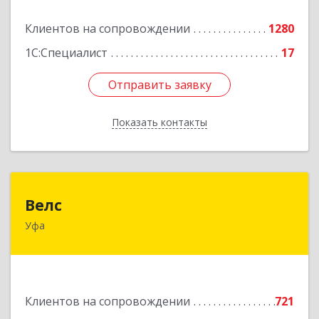
Подробнее
Клиентов на сопровождении
1280
1С:Специалист
17
Отправить заявку
Отправить заявку
Показать контакты
Назад
Велс
Велс
Уфа
450071, Башкортостан Респ, Уфа г, 50 лет СССР
ул, дом № 48/1, этаж 5
Подробнее
Клиентов на сопровождении
721