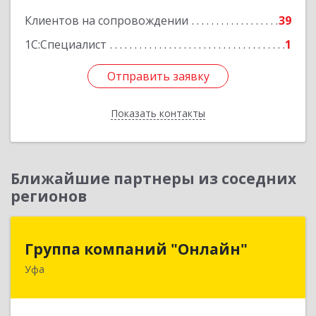
Клиентов на сопровождении
39
Подробнее
1С:Специалист
1
Отправить заявку
Отправить заявку
Показать контакты
Назад
Ближайшие партнеры из соседних
регионов
Группа компаний "Онлайн"
Группа компаний "Онлайн"
Уфа
450006, Башкортостан Респ, г.о. город Уфа, Уфа
г, Цюрупы ул, дом № 130, этаж 1