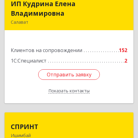
ИП Кудрина Елена
ИП Кудрина Елена
Владимировна
Владимировна
Салават
453265, Башкортостан Респ, Салават г,
Бекетова ул, дом № 10, кв.87
Клиентов на сопровождении
152
Подробнее
1С:Специалист
2
Отправить заявку
Отправить заявку
Показать контакты
Назад
СПРИНТ
СПРИНТ
Ишимбай
453201, Башкортостан Респ, Ишимбайский р-н,