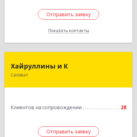
Отправить заявку
Отправить заявку
Показать контакты
Назад
Хайруллины и К
Хайруллины и К
Салават
453251, Башкортостан Респ, Салават г,
Островского ул, дом № 61
Подробнее
Клиентов на сопровождении
28
Отправить заявку
Отправить заявку