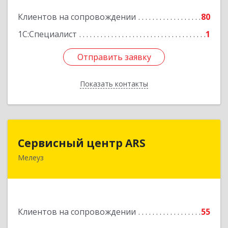
Подробнее
Клиентов на сопровождении
80
1С:Специалист
1
Отправить заявку
Отправить заявку
Показать контакты
Назад
Сервисный центр ARS
Сервисный центр ARS
Мелеуз
Подробнее
Клиентов на сопровождении
55