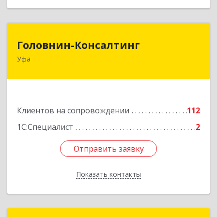
Головнин-Консалтинг
Головнин-Консалтинг
Уфа
450006, Башкортостан Респ, Уфа г, Ленина ул,
дом № 148, оф.204
Подробнее
Клиентов на сопровождении
112
1С:Специалист
2
Отправить заявку
Отправить заявку
Показать контакты
Назад