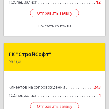
1С:Специалист
12
Отправить заявку
Отправить заявку
Показать контакты
Назад
ГК "СтройСофт"
ГК "СтройСофт"
Мелеуз
453852, Башкортостан Респ, Мелеуз г, Ленина
ул, дом № 160а, кв.4
Подробнее
Клиентов на сопровождении
243
1С:Специалист
4
Отправить заявку
Отправить заявку