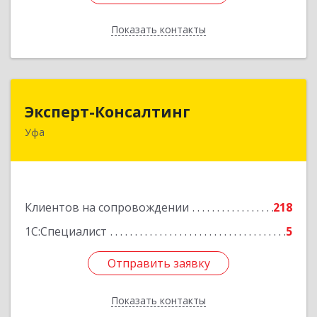
Показать контакты
Назад
Эксперт-Консалтинг
Эксперт-Консалтинг
Уфа
450059, Башкортостан Респ, Уфимский р-н, Уфа
г, Малая Гражданская ул, дом № 35А
Подробнее
Клиентов на сопровождении
218
1С:Специалист
5
Отправить заявку
Отправить заявку
Показать контакты
Назад