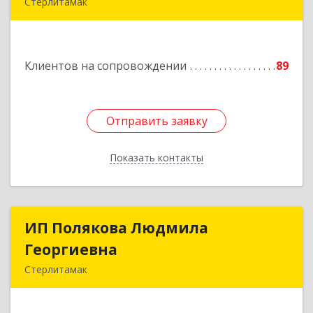
Стерлитамак
Подробнее
Клиентов на сопровождении
89
Отправить заявку
Отправить заявку
Показать контакты
Назад
ИП Полякова Людмила
ИП Полякова Людмила
Георгиевна
Георгиевна
Стерлитамак
453120, Башкортостан Респ, Стерлитамак г,
Имая Насыри ул, дом № 1, кв.74