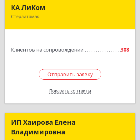
КА ЛиКом
КА ЛиКом
Стерлитамак
453115, Башкортостан Респ, г.о. город
Стерлитамак, Стерлитамак г, Республиканская
ул, дом № 9в
Подробнее
Клиентов на сопровождении
308
Отправить заявку
Отправить заявку
Показать контакты
Назад
ИП Хаирова Елена
ИП Хаирова Елена
Владимировна
Владимировна