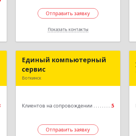
Отправить заявку
Отправить заявку
Показать контакты
Назад
р
Единый компьютерный
Единый компьютерный
ч
сервис
сервис
Воткинск
,
Подробнее
,
6
3
Клиентов на сопровождении
5
е
Отправить заявку
Отправить заявку