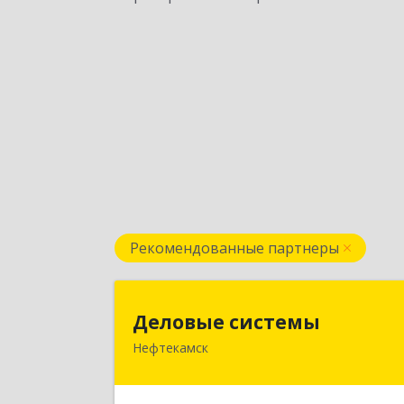
Рекомендованные партнеры
Деловые систем
Деловые системы
Нефтекамск
452689, Башкортостан Респ
Нефтекамск г, Ленина ул, дом № 47В
пом.