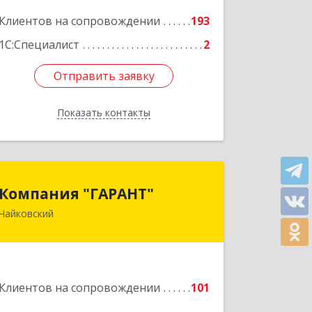
Подробнее
Клиентов на сопровождении
193
1С:Специалист
2
Отправить заявку
Отправить заявку
Показать контакты
Назад
Компания "ГАРАНТ"
Компания "ГАРАНТ"
Чайковский
617760, Пермский край, Чайковский г,
Карла Маркса ул, дом № 31, оф.3
Подробнее
Клиентов на сопровождении
101