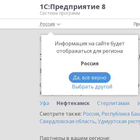
1С:Предприятие 8
Система программ
Россия
Пр
Главная
Сервисы ИТС
1С:Сверка 2.0
1С:Сверк
Информация на сайте будет
отображаться для региона
Заказать 1С:Сверка 2.
Россия
в Нефтекамске
Да, все верно
Ознакомьтесь с информационными карт
Выбрать другой
внедрение продукта.
Уфа
Нефтекамск
Стерлитамак
Смотрите также:
Россия
,
Республика Ба
Свердловская область
,
Удмуртская респ
Партнеры в вашем регионе: