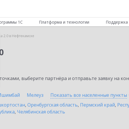
ограммы 1С
Платформа и технологии
Поддержка 
а 2.0 в Нефтекамске
0
очками, выберите партнёра и отправьте заявку на ко
Ишимбай
Мелеуз
Показать все населенные
пункты
шкортостан
,
Оренбургская область
,
Пермский край
,
Респ
ублика
,
Челябинская область