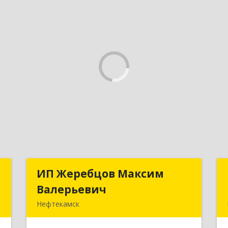
ы
ИП Жеребцов Максим
ИП Жеребцов Максим
Валерьевич
Валерьевич
,
Нефтекамск
,
452680, Башкортостан Респ,
3
Нефтекамск г, Зодчих ул, строение №