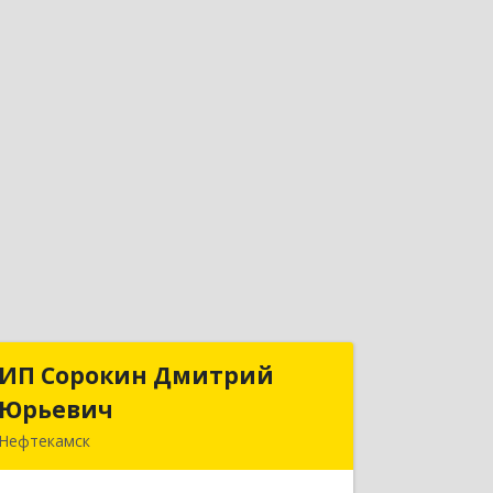
ИП Сорокин Дмитрий
ИП Сорокин Дмитрий
Юрьевич
Юрьевич
Нефтекамск
452684, Башкортостан Респ,
Нефтекамск г, Дорожная ул, дом № 23,