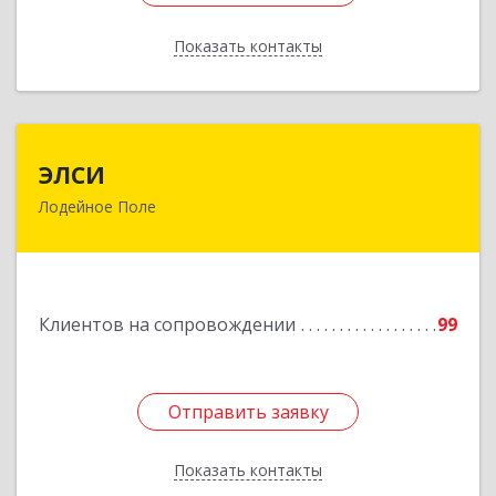
Показать контакты
Назад
ЭЛСИ
ЭЛСИ
Лодейное Поле
187700, Ленинградская обл, Лодейное Поле г,
Коммунаров ул, дом № 7
Подробнее
Клиентов на сопровождении
99
Отправить заявку
Отправить заявку
Показать контакты
Назад