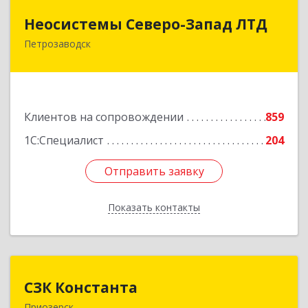
Неосистемы Северо-Запад ЛТД
Неосистемы Северо-Запад ЛТД
Петрозаводск
185001, Карелия Респ, Петрозаводск г,
Первомайский (Первомайский р-н) пр-кт, дом
№ 54, пом.27
Подробнее
Клиентов на сопровождении
859
1С:Специалист
204
Отправить заявку
Отправить заявку
Показать контакты
Назад
СЗК Константа
СЗК Константа
Приозерск