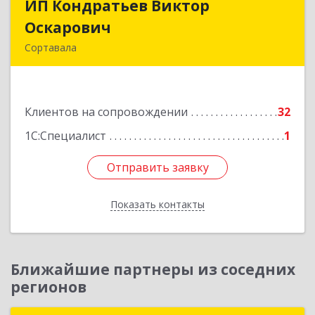
ИП Кондратьев Виктор
ИП Кондратьев Виктор
Оскарович
Оскарович
Сортавала
186790, Карелия Респ, Сортавала г, Кирова ул,
дом № 6, кв.9
Клиентов на сопровождении
32
Подробнее
1С:Специалист
1
Отправить заявку
Отправить заявку
Показать контакты
Назад
Ближайшие партнеры из соседних
регионов