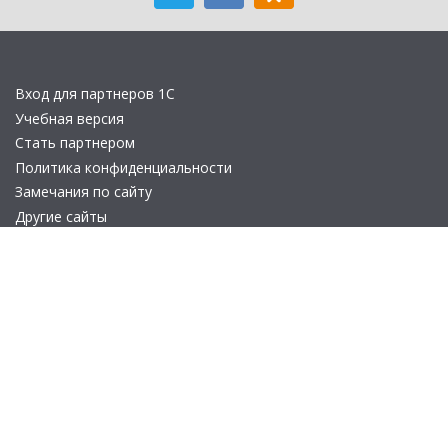
Вход для партнеров 1С
Учебная версия
Стать партнером
Политика конфиденциальности
Замечания по сайту
Другие сайты
Телефон:
+7 (495) 737-92-57
Email:
site_v8@1c.ru
Отдел продаж:
г. Москва
,
улица Селезнёвская, дом 21
© 2026 АО «Группа 1С» (правопреемник «1С»). Все права на сайт