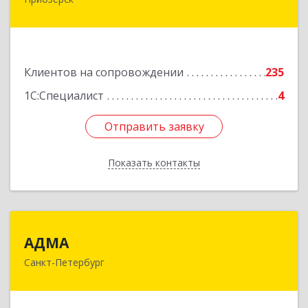
188760, Ленинградская обл, Приозерск г,
Калинина ул, дом № 29, кв.35
Подробнее
Клиентов на сопровождении
235
1С:Специалист
4
Отправить заявку
Отправить заявку
Показать контакты
Назад
АДМА
АДМА
Санкт-Петербург
197349, Санкт-Петербург г, Уточкина ул, дом №
3, к.3, литера А, пом.2.8/А