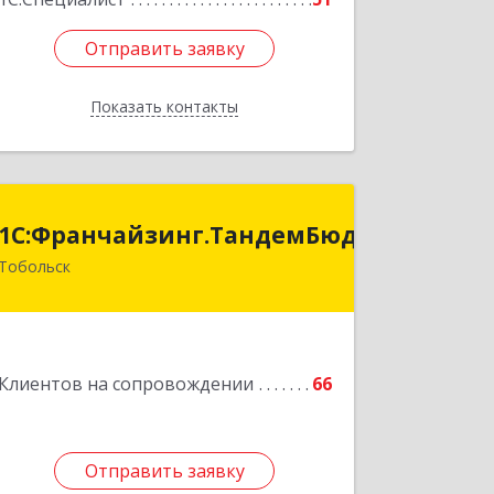
Отправить заявку
Отправить заявку
Показать контакты
Назад
анчайзинг.ТандемБюджет
1С:Франчайзинг.ТандемБюджет
Тобольск
Подробнее
Клиентов на сопровождении
66
Отправить заявку
Отправить заявку