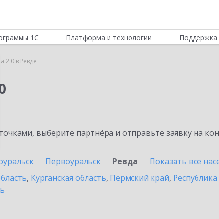
ограммы 1С
Платформа и технологии
Поддержка 
а 2.0 в Ревде
0
очками, выберите партнёра и отправьте заявку на ко
оуральск
Первоуральск
Ревда
Показать все на
область
,
Курганская область
,
Пермский край
,
Республика
ть