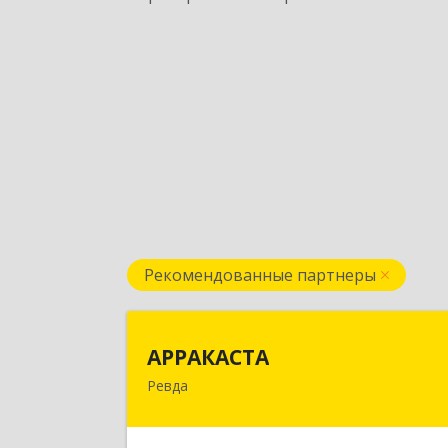
Рекомендованные партнеры
АРРАКАСТ
АРРАКАСТА
Ревда
623286, Свердловская обл, Ревда г
Азина ул, Здание № 83, оф.