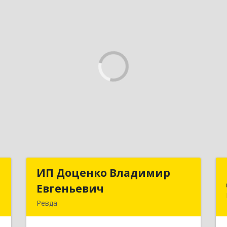
А
ИП Доценко Владимир
ИП Доценко Владимир
Евгеньевич
Евгеньевич
,
Ревда
3
623281, Свердловская обл, Ревда г,
Карла Либкнехта ул, дом № 35, кв.31