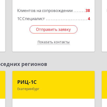
е
1
Клиентов на сопровождении
38
Подробнее
1С:Специалист
4
Отправить заявку
Отправить заявку
Показать контакты
Назад
седних регионов
П
РИЦ-1С
РИЦ-1С
Екатеринбург
,
620102, Свердловская обл,
,
Екатеринбург г, Фурманова ул, дом №
1
124