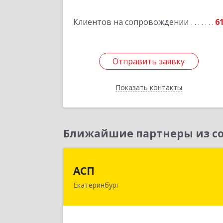
Подробне
Клиентов на сопровождении
6
Отправить заявку
Отправить заявку
Показать контакты
Назад
Ближайшие партнеры из со
АС
АСП
Екатеринбург
620075, Свердловская обл
Екатеринбург г, Карла Либкнехта ул
строение 22, оф.52