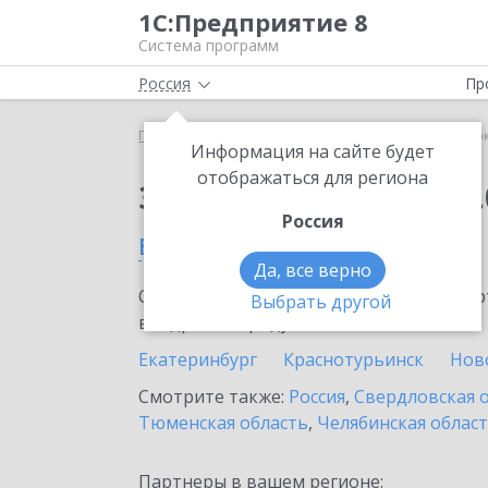
1С:Предприятие 8
Система программ
Россия
Пр
Главная
Сервисы ИТС
1С:Сверка 2.0
1С:Сверк
Информация на сайте будет
отображаться для региона
Заказать 1С:Сверка 2.
Россия
в Ревде
Да, все верно
Ознакомьтесь с информационными карт
Выбрать другой
внедрение продукта.
Екатеринбург
Краснотурьинск
Нов
Смотрите также:
Россия
,
Свердловская 
Тюменская область
,
Челябинская облас
Партнеры в вашем регионе: