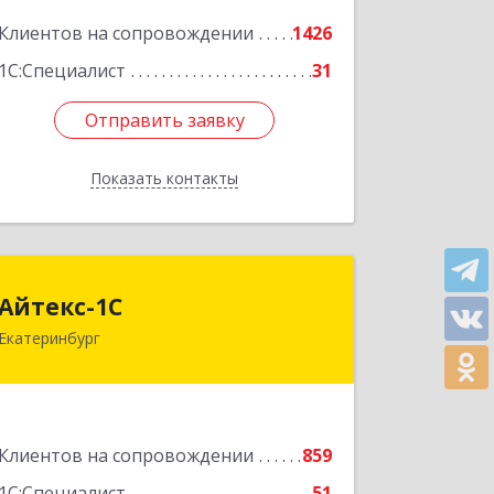
Подробнее
Клиентов на сопровождении
1426
1С:Специалист
31
Отправить заявку
Отправить заявку
Показать контакты
Назад
Айтекс-1С
Айтекс-1С
Екатеринбург
620041, Свердловская обл,
Екатеринбург г, Маяковского ул, дом
№ 25А, оф.1206
Подробнее
Клиентов на сопровождении
859
1С:Специалист
51