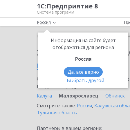
1С:Предприятие 8
Система программ
Россия
Пр
Главная
Сервисы ИТС
1С:Сверка 2.0
1С:Свер
Информация на сайте будет
отображаться для региона
Заказать 1С:Сверка 2.
Россия
в Малоярославце
Да, все верно
Ознакомьтесь с информационными карт
Выбрать другой
внедрение продукта.
Калуга
Малоярославец
Обнинск
Смотрите также:
Россия
,
Калужская обла
Тульская область
Партнеры в вашем регионе: