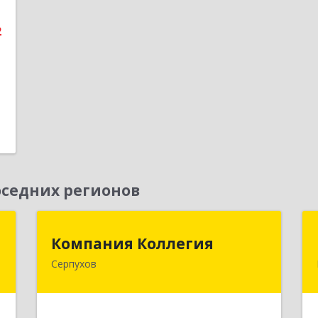
а
2
е
1
седних регионов
С
Компания Коллегия
Компания Коллегия
Серпухов
й
142211, Московская обл, Серпухов г,
-
Оборонная ул, дом № 19
5