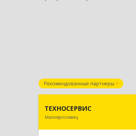
Рекомендованные партнеры
ТЕХНОСЕРВИ
ТЕХНОСЕРВИС
Малоярославец
249094, Калужская обл
Малоярославецкий р-н
Малоярославец г, Зеленая ул, дом 