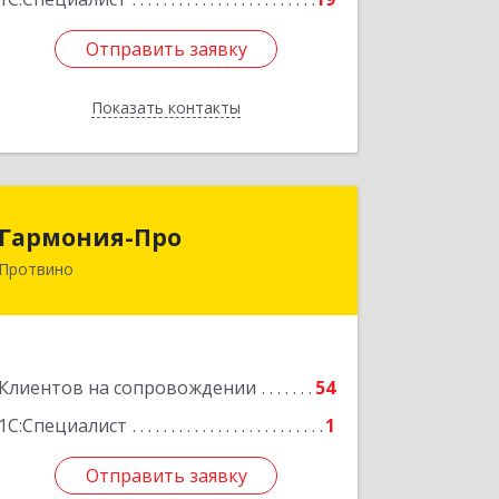
Отправить заявку
Отправить заявку
Показать контакты
Назад
Гармония-Про
Гармония-Про
Протвино
142280, Московская обл, Протвино г,
Ленина ул, дом № 18, кв.198
Подробнее
Клиентов на сопровождении
54
1С:Специалист
1
Отправить заявку
Отправить заявку