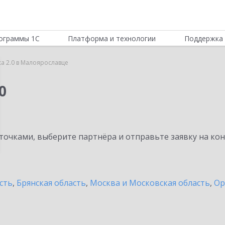
ограммы 1С
Платформа и технологии
Поддержка 
ка 2.0 в Малоярославце
0
очками, выберите партнёра и отправьте заявку на ко
сть
,
Брянская область
,
Москва и Московская область
,
Ор