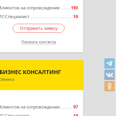
Подробнее
Клиентов на сопровождении
193
1С:Специалист
10
Отправить заявку
Отправить заявку
Показать контакты
Назад
БИЗНЕС КОНСАЛТИНГ
БИЗНЕС КОНСАЛТИНГ
Обнинск
249032, Калужская обл, Обнинск г,
Курчатова ул, дом № 27/2, пом.281
Подробнее
Клиентов на сопровождении
97
1С:Специалист
19