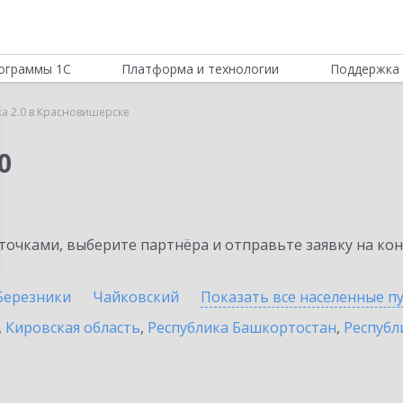
ограммы 1С
Платформа и технологии
Поддержка 
ка 2.0 в Красновишерске
0
очками, выберите партнёра и отправьте заявку на ко
Березники
Чайковский
Показать все населенные
п
,
Кировская область
,
Республика Башкортостан
,
Республ