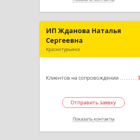
ИП Жданова Наталья
ИП Жданова Наталь
Сергеевна
Сергеевн
Краснотурьинск
Подробне
Клиентов на сопровождении
Отправить заявку
Отправить заявку
Показать контакты
Назад