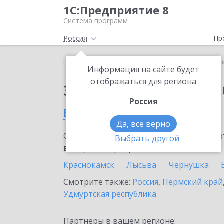
1С:Предприятие 8
Система программ
Россия
Пр
Главная
Сервисы ИТС
1С:Сверка 2.0
1С:Свер
Информация на сайте будет
отображаться для региона
Заказать 1С:Сверка 2.
Россия
в Красновишерске
Да, все верно
Ознакомьтесь с информационными карт
Выбрать другой
внедрение продукта.
Краснокамск
Лысьва
Чернушка
Смотрите также:
Россия
,
Пермский край
Удмуртская республика
Партнеры в вашем регионе: