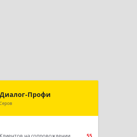
Диалог-Профи
Диалог-Профи
Серов
624980, Свердловская обл, Серов г,
Короленко ул, дом № 7/29, кв.2
Подробнее
Клиентов на сопровождении
55