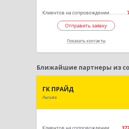
дом № 27, кв.
Клиентов на сопровождении
Подробне
Отправить заявку
Отправить заявку
Показать контакты
Назад
Ближайшие партнеры из со
ГК ПРАЙ
ГК ПРАЙД
Лысьва
618909, Пермский край, Лысьва г
Репина ул, дом № 4
Подробне
Клиентов на сопровождении
37