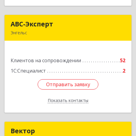
АВС-Эксперт
АВС-Эксперт
Энгельс
413105, Саратовская обл, Энгельс г, Минская ул,
дом № 18/1
Клиентов на сопровождении
52
Подробнее
1С:Специалист
2
Отправить заявку
Отправить заявку
Показать контакты
Назад
Вектор
Вектор