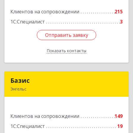
Клиентов на сопровождении
215
Подробнее
1С:Специалист
3
Отправить заявку
Отправить заявку
Показать контакты
Назад
Базис
Базис
Энгельс
413100, Саратовская обл, м.р-н Энгельсский, г.п.
город Энгельс, Энгельс г, Тихая ул, дом № 55
Клиентов на сопровождении
149
Подробнее
1С:Специалист
19