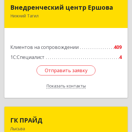
Внедренческий центр Ершова
Внедренческий центр Ершова
Нижний Тагил
622030, Свердловская обл, Нижний Тагил г,
Черноисточинское ш, дом № 58А, оф.6
Подробнее
Клиентов на сопровождении
409
1С:Специалист
4
Отправить заявку
Отправить заявку
Показать контакты
Назад
ГК ПРАЙД
ГК ПРАЙД
Лысьва
618909, Пермский край, Лысьва г, Репина ул,