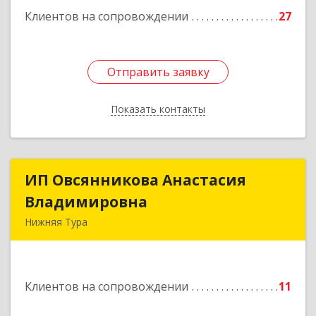
Клиентов на сопровождении
27
Отправить заявку
Отправить заявку
Показать контакты
Назад
ИП Овсянникова Анастасия
ИП Овсянникова Анастасия
Владимировна
Владимировна
Нижняя Тура
624222, Свердловская обл, Нижняя Тура г,
Машиностроителей ул, дом № 7, кв.30
Клиентов на сопровождении
11
Подробнее