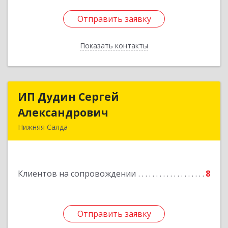
Отправить заявку
Отправить заявку
Показать контакты
Назад
ИП Дудин Сергей
ИП Дудин Сергей
Александрович
Александрович
Нижняя Салда
624740, Свердловская обл, Нижняя Салда г,
Энгельса ул, дом № 98
Клиентов на сопровождении
8
Подробнее
Отправить заявку
Отправить заявку