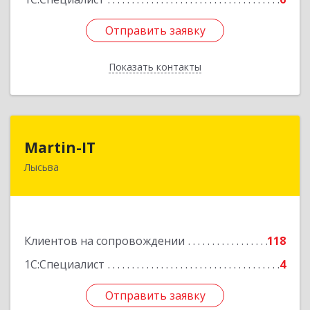
Отправить заявку
Отправить заявку
Показать контакты
Назад
Martin-IT
Martin-IT
Лысьва
618900, Пермский край, Лысьва г, Смышляева
ул, дом № 36, этаж 3, оф.7
Подробнее
Клиентов на сопровождении
118
1С:Специалист
4
Отправить заявку
Отправить заявку