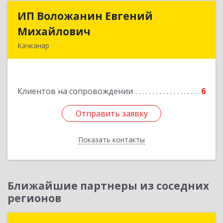
ИП Воложанин Евгений
ИП Воложанин Евгений
Михайлович
Михайлович
Качканар
Свердловская обл, Качканар г, Свердлова ул,
дом № 13-70
Клиентов на сопровождении
6
Подробнее
Отправить заявку
Отправить заявку
Показать контакты
Назад
Ближайшие партнеры из соседних
регионов