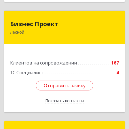
Бизнес Проект
Бизнес Проект
Лесной
624200, Свердловская обл, Лесной г, Сиротина
ул, дом № 11
Подробнее
Клиентов на сопровождении
167
1С:Специалист
4
Отправить заявку
Отправить заявку
Показать контакты
Назад