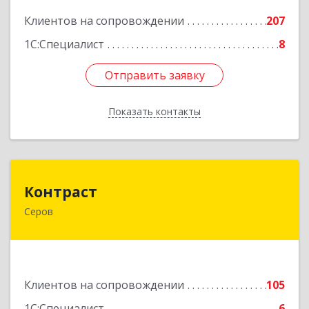
Подробнее
Клиентов на сопровождении
207
1С:Специалист
8
Отправить заявку
Отправить заявку
Показать контакты
Назад
Контраст
Контраст
Серов
624993, Свердловская обл, Серов г, Ленина ул,
дом № 187
Подробнее
Клиентов на сопровождении
105
1С:Специалист
6