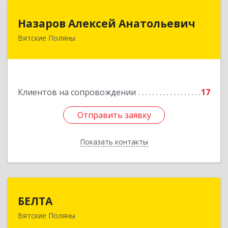
Назаров Алексей Анатольевич
Назаров Алексей Анатольевич
Вятские Поляны
612964,Кировская обл,город Вятские Поляны
г.о.,Вятские Поляны г,Кирова ул,д. 8,кв. 55
Подробнее
Клиентов на сопровождении
17
Отправить заявку
Отправить заявку
Показать контакты
Назад
БЕЛТА
БЕЛТА
Вятские Поляны
612960, Кировская обл, Вятские Поляны г,