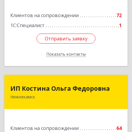
Подробнее
Клиентов на сопровождении
72
1С:Специалист
1
Отправить заявку
Отправить заявку
Показать контакты
Назад
ИП Костина Ольга Федоровна
ИП Костина Ольга Федоровна
Нижнекамск
Подробнее
Клиентов на сопровождении
64