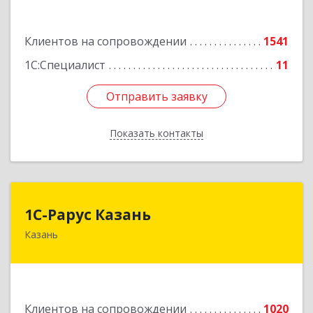
пом.203
Подробнее
Клиентов на сопровождении
1541
1С:Специалист
11
Отправить заявку
Отправить заявку
Показать контакты
Назад
1С-Рарус Казань
1С-Рарус Казань
Казань
420088, Татарстан Респ, Казань г, Победы пр-
кт, дом № 159
Подробнее
Клиентов на сопровождении
1020