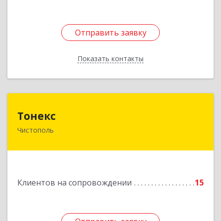
Отправить заявку
Отправить заявку
Показать контакты
Назад
Тонекс
Тонекс
Чистополь
422980, Татарстан Респ, Чистопольский р-н,
Чистополь г, К.Маркса ул, дом № 23, кв.10
Подробнее
Клиентов на сопровождении
15