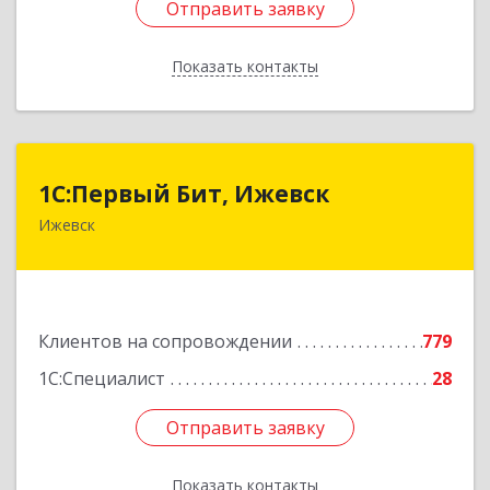
Отправить заявку
Отправить заявку
Показать контакты
Назад
1С:Первый Бит, Ижевск
1С:Первый Бит, Ижевск
Ижевск
426008, Удмуртская Респ, Ижевск г,
Коммунаров ул, дом № 234
Подробнее
Клиентов на сопровождении
779
1С:Специалист
28
Отправить заявку
Отправить заявку
Показать контакты
Назад