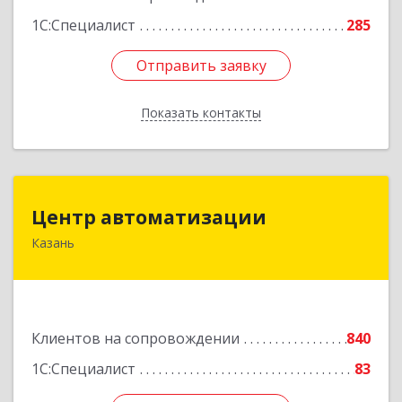
1С:Специалист
285
Отправить заявку
Отправить заявку
Показать контакты
Назад
Центр автоматизации
Центр автоматизации
Казань
420133, Татарстан Респ, Казань г, Ямашева пр-
кт, дом № 92
Подробнее
Клиентов на сопровождении
840
1С:Специалист
83