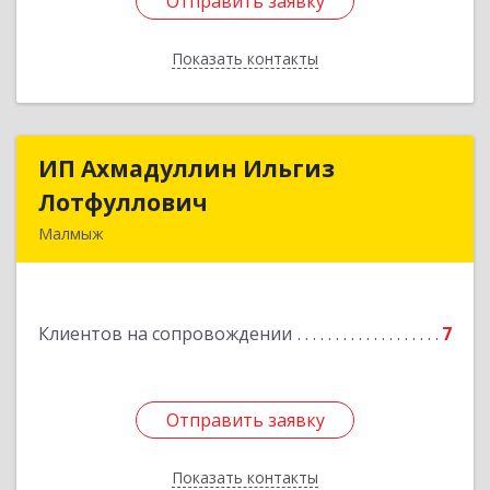
Отправить заявку
Отправить заявку
Показать контакты
Назад
ИП Ахмадуллин Ильгиз
ИП Ахмадуллин Ильгиз
Лотфуллович
Лотфуллович
Малмыж
612920, Кировская обл, г.Малмыж, ул.Ленина, 27
оф.1
Клиентов на сопровождении
7
Подробнее
Отправить заявку
Отправить заявку
Показать контакты
Назад