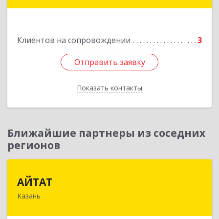
Тойменка ул, дом № 8Г
Подробнее
Клиентов на сопровождении
3
Отправить заявку
Отправить заявку
Показать контакты
Назад
Ближайшие партнеры из соседних
регионов
АЙТАТ
АЙТАТ
Казань
420097, Татарстан Респ, г.о. город Казань,
Казань г, Лейтенанта Шмидта ул, дом № 35А,