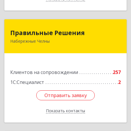
Правильные Решения
Правильные Решения
Набережные Челны
423832, Татарстан Респ, Набережные Челны г,
Дружбы Народов пр-кт, дом № 38А, кв.55
Подробнее
Клиентов на сопровождении
257
1С:Специалист
2
Отправить заявку
Отправить заявку
Показать контакты
Назад