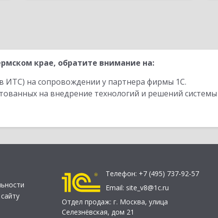
рмском крае, обратите внимание на:
в ИТС) на сопровождении у партнера фирмы 1С.
стованных на внедрение технологий и решений системы
Телефон:
+7 (495) 737-92-57
льности
Email:
site_v8@1c.ru
 сайту
Отдел продаж:
г. Москва
,
улица
Селезнёвская, дом 21