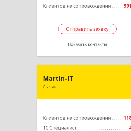
Клиентов на сопровождении
59
Отправить заявку
Отправить заявку
Показать контакты
Назад
Martin-I
Martin-IT
Лысьва
618900, Пермский край, Лысьва г
Смышляева ул, дом № 36, этаж 3, оф.
Подробне
Клиентов на сопровождении
11
1С:Специалист