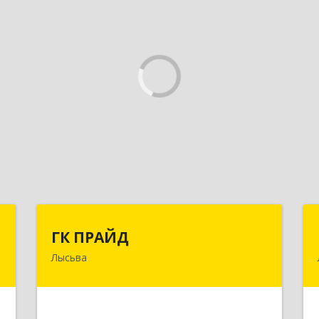
я
ГК ПРАЙД
ГК ПРАЙД
Лысьва
,
618909, Пермский край, Лысьва г,
8
Репина ул, дом № 41
е
Подробнее