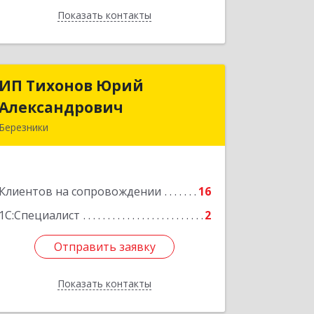
Показать контакты
Назад
ИП Тихонов Юрий
ИП Тихонов Юрий
Александрович
Александрович
Березники
618400, Пермский край, Березники г,
Карла Маркса ул, дом № 48, оф.431
Клиентов на сопровождении
16
Подробнее
1С:Специалист
2
Отправить заявку
Отправить заявку
Показать контакты
Назад