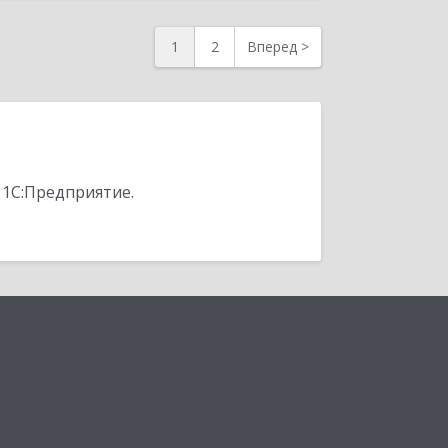
1
2
Вперед
>
 1С:Предприятие.