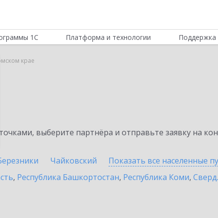
ограммы 1С
Платформа и технологии
Поддержка 
ермском крае
очками, выберите партнёра и отправьте заявку на ко
Березники
Чайковский
Показать все населенные
п
асть
,
Республика Башкортостан
,
Республика Коми
,
Сверд