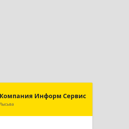
Компания Информ Сервис
Компания Информ Сервис
Лысьва
618909, Пермский край, Лысьва г,
Металлистов ул, дом № 3, оф.535
Подробнее