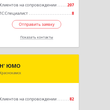
Клиентов на сопровождении
207
1С:Специалист
8
Отправить заявку
Отправить заявку
Показать контакты
Назад
Н' ЮМО
Н' ЮМО
Краснокамск
617060, Пермский край,
Краснокамский р-н, Краснокамск г,
Большевистская ул, дом № 38, оф.3
Подробнее
Клиентов на сопровождении
82