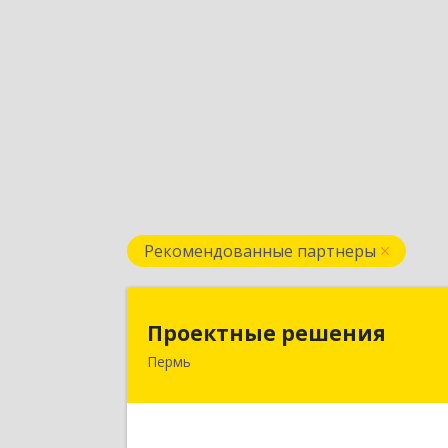
Рекомендованные партнеры
Проектные решени
Проектные решения
Пермь
614087, Пермский край, Пермь г
Малкова ул, дом № 2
Подробне