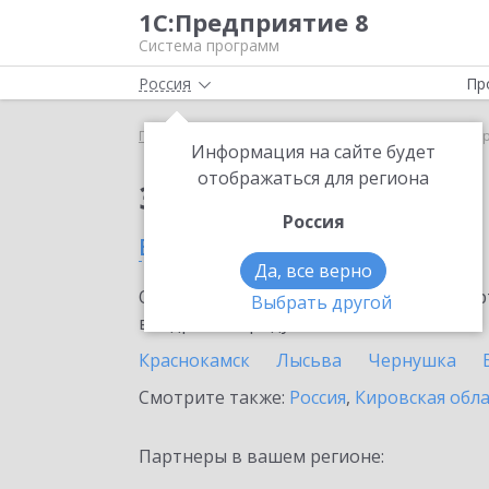
1С:Предприятие 8
Система программ
Россия
Пр
Главная
Сервисы ИТС
1C-Store
1C-Store в П
Информация на сайте будет
отображаться для региона
Заказать 1C-Store
Россия
в Пермском крае
Да, все верно
Ознакомьтесь с информационными карт
Выбрать другой
внедрение продукта.
Краснокамск
Лысьва
Чернушка
Смотрите также:
Россия
,
Кировская обл
Партнеры в вашем регионе: