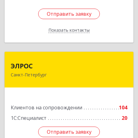
Отправить заявку
Отправить заявку
Показать контакты
Назад
ЭЛРОС
ЭЛРОС
Санкт-Петербург
191024, Санкт-Петербург г, Тележная ул, дом №
22, кв.6
Подробнее
Клиентов на сопровождении
104
1С:Специалист
20
Отправить заявку
Отправить заявку