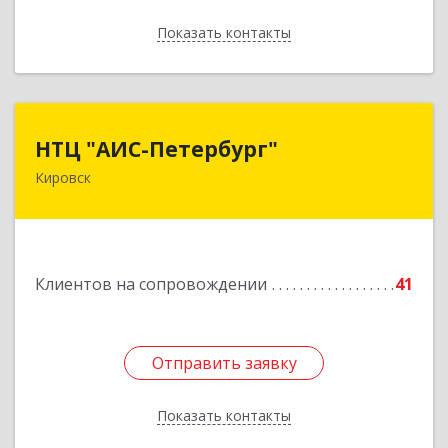
Показать контакты
Назад
НТЦ "АИС-Петербург"
НТЦ "АИС-Петербург"
Кировск
187342, Ленинградская обл, Кировск г, р-н
Кировский, Новая ул, дом № 5, а/я 11
Подробнее
Клиентов на сопровождении
41
Отправить заявку
Отправить заявку
Показать контакты
Назад