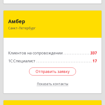
Амбер
Амбер
Санкт-Петербург
191119, Санкт-Петербург г, Правды ул, дом №
16
Подробнее
Клиентов на сопровождении
337
1С:Специалист
17
Отправить заявку
Отправить заявку
Показать контакты
Назад