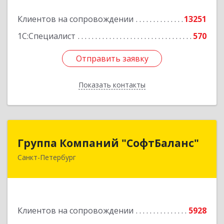
Подробнее
Клиентов на сопровождении
13251
1С:Специалист
570
Отправить заявку
Отправить заявку
Показать контакты
Назад
Группа Компаний "СофтБаланс"
Группа Компаний "СофтБаланс"
Санкт-Петербург
195112, Санкт-Петербург г, Заневский пр-кт,
дом № 30, корпус 2, литера А
Подробнее
Клиентов на сопровождении
5928