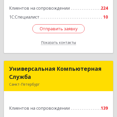
Подробнее
Клиентов на сопровождении
224
1С:Специалист
10
Отправить заявку
Отправить заявку
Показать контакты
Назад
Универсальная Компьютерная
Универсальная Компьютерная
Служба
Служба
Санкт-Петербург
192007, Санкт-Петербург г, Тамбовская ул, дом
№ 12, корпус В, кв.31
Клиентов на сопровождении
139
Подробнее