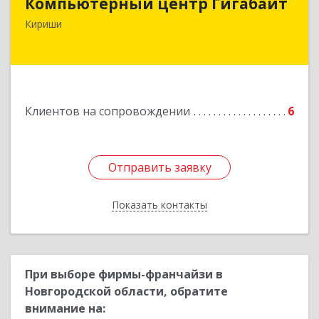
Компьютерный центр Гигабайт
187110, Ленинградская обл, Кириши г,
Кириши
Нефтехимиков ул, дом № 31
Подробнее
Клиентов на сопровождении
6
Отправить заявку
Отправить заявку
Показать контакты
Назад
При выборе фирмы-франчайзи в
Новгородской области, обратите
внимание на: