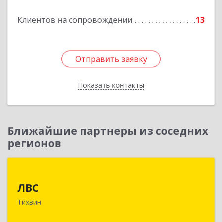
Клиентов на сопровождении
13
Отправить заявку
Отправить заявку
Показать контакты
Назад
Ближайшие партнеры из соседних
регионов
ЛВС
ЛВС
187553, Ленинградская обл, Тихвинский р-н,
Тихвин
Тихвин г, Ярослава Иванова ул, дом № 1,
пом.582