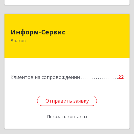
Информ-Сервис
Информ-Сервис
187400, Ленинградская обл, Волхов г,
Волхов
Волховский пр-кт, дом № 7
Подробнее
Клиентов на сопровождении
22
Отправить заявку
Отправить заявку
Показать контакты
Назад