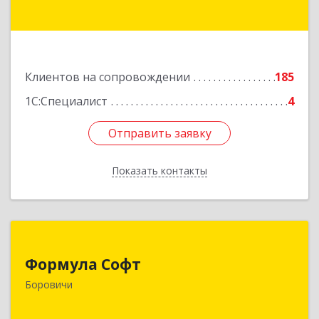
Подробнее
Клиентов на сопровождении
185
1С:Специалист
4
Отправить заявку
Отправить заявку
Показать контакты
Назад
Формула Софт
Формула Софт
174411, Новгородская обл, Боровичский р-н,
Боровичи
Боровичи г, Международная ул, дом № 6