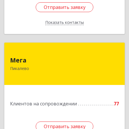
Отправить заявку
Отправить заявку
Показать контакты
Назад
Мега
Мега
187600, Ленинградская обл, Пикалево г,
Пикалево
Заводская ул, дом № 10
Подробнее
Клиентов на сопровождении
77
Отправить заявку
Отправить заявку