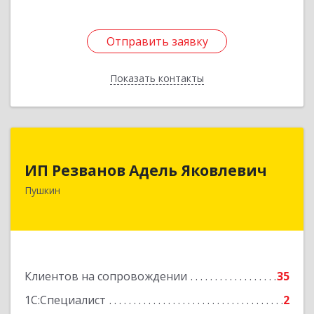
Отправить заявку
Отправить заявку
Показать контакты
Назад
ИП Резванов Адель Яковлевич
ИП Резванов Адель Яковлевич
196602, Санкт-Петербург г, Пушкин г, Красной
Пушкин
Звезды ул, дом № 17/9, литера А, кв.2
Подробнее
Клиентов на сопровождении
35
1С:Специалист
2