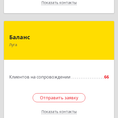
Показать контакты
Назад
Баланс
Баланс
188230, Ленинградская обл, Луга г, Урицкого
Луга
пр-кт, дом № 77а
Подробнее
Клиентов на сопровождении
66
Отправить заявку
Отправить заявку
Показать контакты
Назад