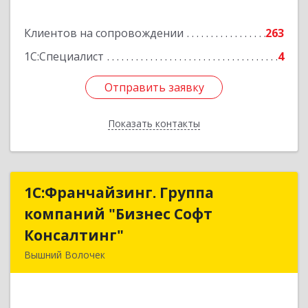
Подробнее
Клиентов на сопровождении
263
1С:Специалист
4
Отправить заявку
Отправить заявку
Показать контакты
Назад
1С:Франчайзинг. Группа
1С:Франчайзинг. Группа
компаний "Бизнес Софт
компаний "Бизнес Софт
Консалтинг"
Консалтинг"
Вышний Волочек
171157, Тверская обл, Вышний Волочек г,
Карла Либкнехта ул, дом № 24, кв.3