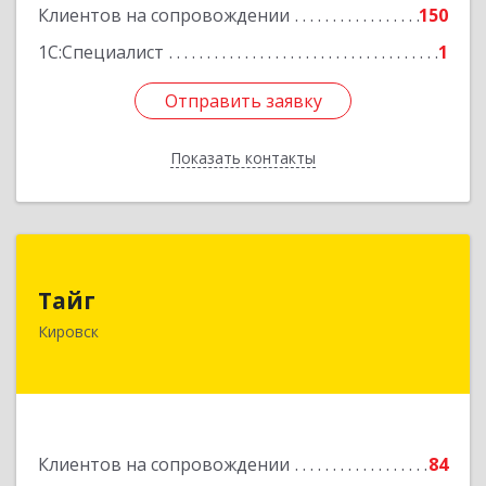
Клиентов на сопровождении
150
Подробнее
1С:Специалист
1
Отправить заявку
Отправить заявку
Показать контакты
Назад
Тайг
Тайг
187340, Ленинградская обл, Кировский р-н,
Кировск
Кировск г, Новая ул, дом № 13, корпус 3, кв.3
Подробнее
Клиентов на сопровождении
84