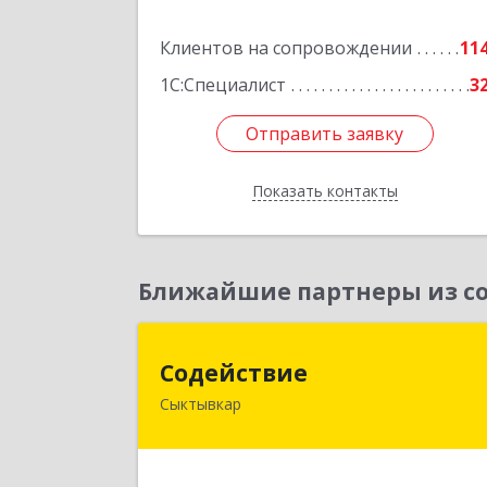
Подробне
Клиентов на сопровождении
11
1С:Специалист
3
Отправить заявку
Отправить заявку
Показать контакты
Назад
Ближайшие партнеры из со
Содействи
Содействие
Сыктывкар
167004, Коми Респ, Сыктывкар г
Первомайская ул, дом № 14