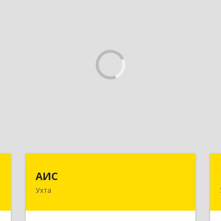
м
АИС
АИС
Ухта
й
169310, Коми Респ, Ухта г,
ж
Первомайская ул., дом № 35А