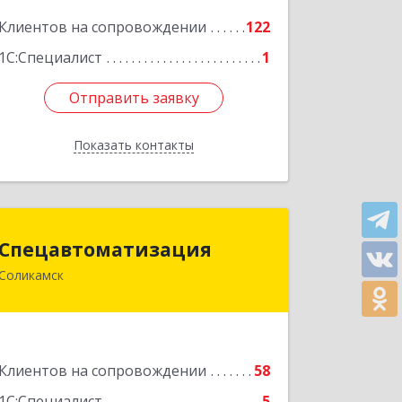
Подробнее
Клиентов на сопровождении
122
1С:Специалист
1
Отправить заявку
Отправить заявку
Показать контакты
Назад
Спецавтоматизация
Спецавтоматизация
Соликамск
618547, Пермский край, Соликамск г,
Транспортная ул, дом № 4
Подробнее
Клиентов на сопровождении
58
1С:Специалист
5