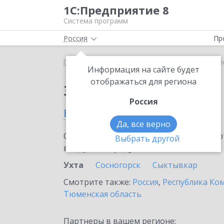
1С:Предприятие 8
Система программ
Россия
Пр
Главная
Сервисы ИТС
1C-Store
1C-Store в Ухт
Информация на сайте будет
отображаться для региона
Заказать 1C-Store
Россия
в Ухте
Да, все верно
Ознакомьтесь с информационными карт
Выбрать другой
внедрение продукта.
Ухта
Сосногорск
Сыктывкар
Смотрите также:
Россия
,
Республика Ко
Тюменская область
Партнеры в вашем регионе: