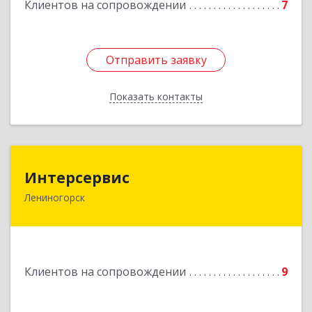
Клиентов на сопровождении
7
Отправить заявку
Отправить заявку
Показать контакты
Назад
Интерсервис
Интерсервис
Лениногорск
423250, Татарстан Респ, Лениногорск г,
Гагарина ул, дом № 36
Подробнее
Клиентов на сопровождении
9