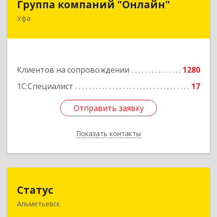
Группа компаний "Онлайн"
Уфа
450006, Башкортостан Респ, г.о. город Уфа, Уфа
г, Цюрупы ул, дом № 130, этаж 1
Подробнее
Клиентов на сопровождении
1280
1С:Специалист
17
Отправить заявку
Отправить заявку
Показать контакты
Назад
Статус
Статус
Альметьевск
423450, Татарстан Респ, Альметьевск г, Мира