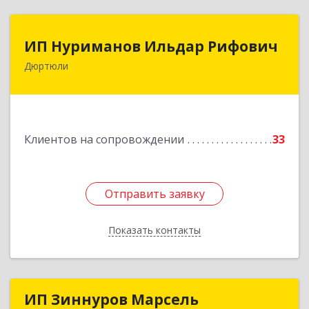
ИП Нуриманов Ильдар Рифович
ИП Нуриманов Ильдар Рифович
Дюртюли
452320, Башкортостан Респ, Дюртюли г,
Первомайская ул, 2а, кв.76
Подробнее
Клиентов на сопровождении
33
Отправить заявку
Отправить заявку
Показать контакты
Назад
ИП Зиннуров Марсель
ИП Зиннуров Марсель