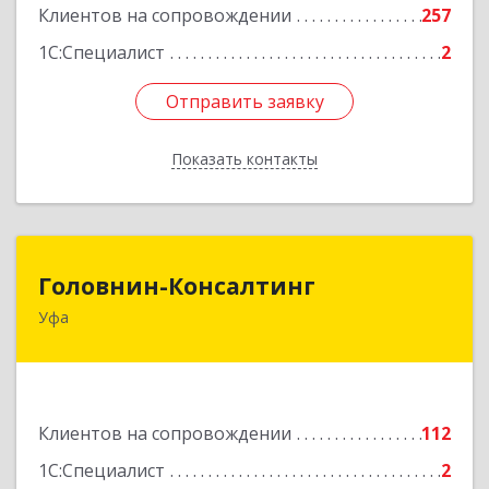
Клиентов на сопровождении
257
1С:Специалист
2
Отправить заявку
Отправить заявку
Показать контакты
Назад
Головнин-Консалтинг
Головнин-Консалтинг
Уфа
450006, Башкортостан Респ, Уфа г, Ленина ул,
дом № 148, оф.204
Подробнее
Клиентов на сопровождении
112
1С:Специалист
2