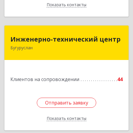
Показать контакты
Назад
Инженерно-технический центр
Инженерно-технический центр
Бугуруслан
461633, Оренбургская обл, Бугуруслан г,
Больничный пер, дом № 8
Подробнее
Клиентов на сопровождении
44
Отправить заявку
Отправить заявку
Показать контакты
Назад