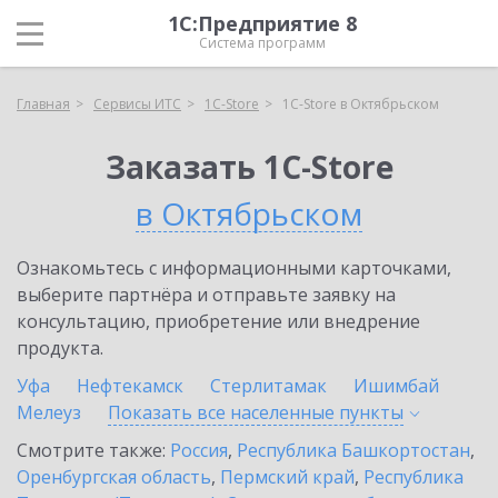
1С:Предприятие 8
Система программ
Главная
Сервисы ИТС
1C-Store
1C-Store в Октябрьском
Заказать 1C-Store
в Октябрьском
Ознакомьтесь с информационными карточками,
выберите партнёра и отправьте заявку на
консультацию, приобретение или внедрение
продукта.
Уфа
Нефтекамск
Стерлитамак
Ишимбай
Мелеуз
Показать все населенные
пункты
Смотрите также:
Россия
,
Республика Башкортостан
,
Оренбургская область
,
Пермский край
,
Республика