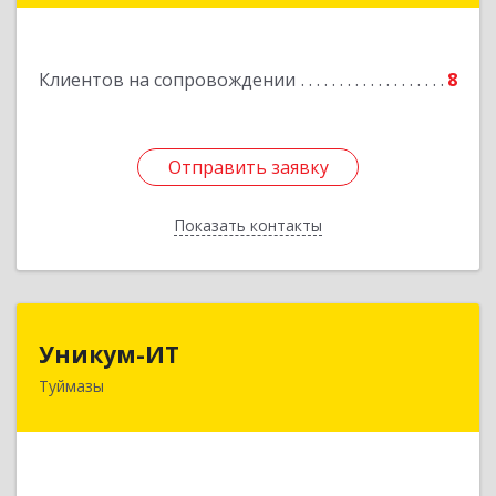
Подробнее
Клиентов на сопровождении
8
Отправить заявку
Отправить заявку
Показать контакты
Назад
Уникум-ИТ
Уникум-ИТ
Туймазы
452757, Башкортостан Респ, Туймазинский р-н,
Туймазы г, Заводской пер, дом № 2, корпус Б
Подробнее