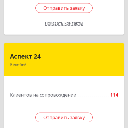
Отправить заявку
Отправить заявку
Показать контакты
Назад
Аспект 24
Аспект 24
Белебей
452000, Башкортостан Респ, Белебей г, им
В.И.Ленина ул, дом № 23/1
Подробнее
Клиентов на сопровождении
114
Отправить заявку
Отправить заявку