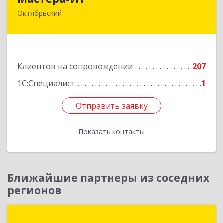
Октябрьский
452607, Башкортостан Респ, Октябрьский г,
Комсомольская ул, дом № 20, оф."МИТ"
Подробнее
Клиентов на сопровождении
207
1С:Специалист
1
Отправить заявку
Отправить заявку
Показать контакты
Назад
Ближайшие партнеры из соседних
регионов
Группа компаний "Онлайн"