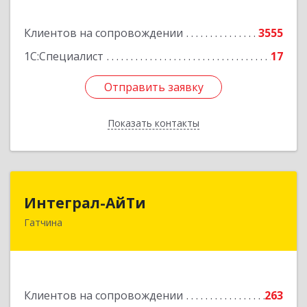
Подробнее
Клиентов на сопровождении
3555
1С:Специалист
17
Отправить заявку
Отправить заявку
Показать контакты
Назад
Интеграл-АйТи
Интеграл-АйТи
Гатчина
188300, Ленинградская обл, Гатчинский р-н,
Гатчина г, 25 Октября пр-кт, дом № 42, литера
А, оф.412
Подробнее
Клиентов на сопровождении
263