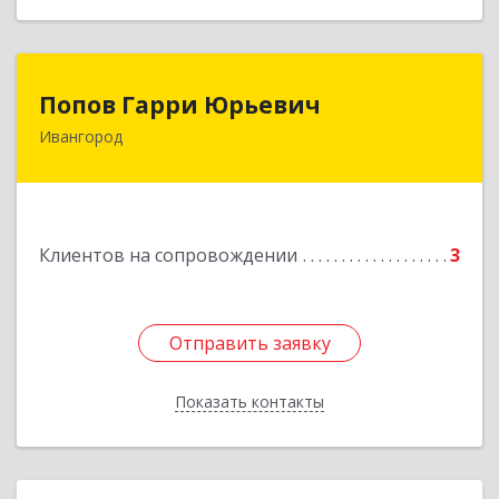
Попов Гарри Юрьевич
Попов Гарри Юрьевич
Ивангород
Подробнее
Клиентов на сопровождении
3
Отправить заявку
Отправить заявку
Показать контакты
Назад