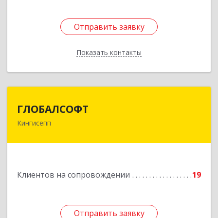
Отправить заявку
Отправить заявку
Показать контакты
Назад
ГЛОБАЛСОФТ
ГЛОБАЛСОФТ
Кингисепп
188485, Ленинградская обл, Кингисеппский р-н,
Кингисепп г, Красногвардейская ул, дом № 6/13
Подробнее
Клиентов на сопровождении
19
Отправить заявку
Отправить заявку