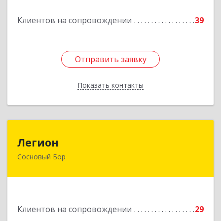
Подробнее
Клиентов на сопровождении
39
Отправить заявку
Отправить заявку
Показать контакты
Назад
Легион
Легион
Сосновый Бор
188544, Ленинградская обл, Сосновый Бор г,
Парковая ул, дом № 9
Подробнее
Клиентов на сопровождении
29