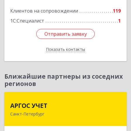
Подробнее
Клиентов на сопровождении
119
1С:Специалист
1
Отправить заявку
Отправить заявку
Показать контакты
Назад
Ближайшие партнеры из соседних
регионов
АРГОС УЧЕТ
АРГОС УЧЕТ
Санкт-Петербург
196191, Санкт-Петербург г, Конституции пл,
дом № 7, оф.416