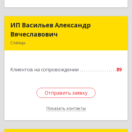
ИП Васильев Александр
ИП Васильев Александр
Вячеславович
Вячеславович
Сланцы
Ленинградская обл, Сланцы г, Спортивная ул,
дом № 2
Клиентов на сопровождении
89
Подробнее
Отправить заявку
Отправить заявку
Показать контакты
Назад