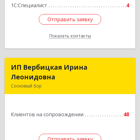
1С:Специалист
4
Отправить заявку
Отправить заявку
Показать контакты
Назад
ИП Вербицкая Ирина
ИП Вербицкая Ирина
Леонидовна
Леонидовна
Сосновый Бор
189540, Сосновый Бор г, Героев пр-кт, дом №
55
Клиентов на сопровождении
48
Подробнее
Отправить заявку
Отправить заявку