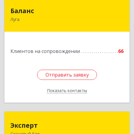
Баланс
Баланс
Луга
188230, Ленинградская обл, Луга г, Урицкого
пр-кт, дом № 77а
Подробнее
Клиентов на сопровождении
66
Отправить заявку
Отправить заявку
Показать контакты
Назад
Эксперт
Эксперт
Сосновый Бор