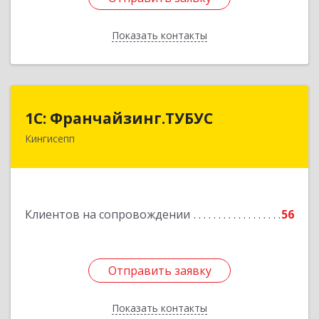
Показать контакты
Назад
1С: Франчайзинг.ТУБУС
1С: Франчайзинг.ТУБУС
Кингисепп
Подробнее
Клиентов на сопровождении
56
Отправить заявку
Отправить заявку
Показать контакты
Назад